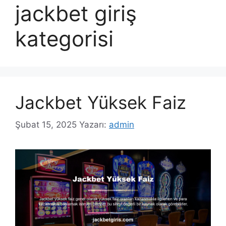
jackbet giriş
kategorisi
Jackbet Yüksek Faiz
Şubat 15, 2025
Yazarı:
admin