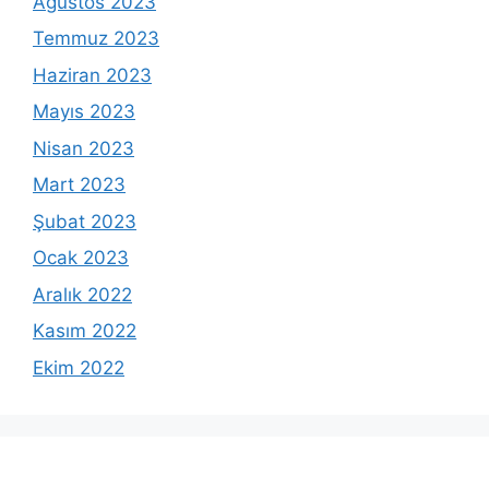
Ağustos 2023
Temmuz 2023
Haziran 2023
Mayıs 2023
Nisan 2023
Mart 2023
Şubat 2023
Ocak 2023
Aralık 2022
Kasım 2022
Ekim 2022