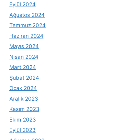
Eylül 2024
Ağustos 2024
Temmuz 2024
Haziran 2024
Mayıs 2024
Nisan 2024
Mart 2024
Şubat 2024
Ocak 2024
Aralık 2023
Kasım 2023
Ekim 2023
Eylül 2023