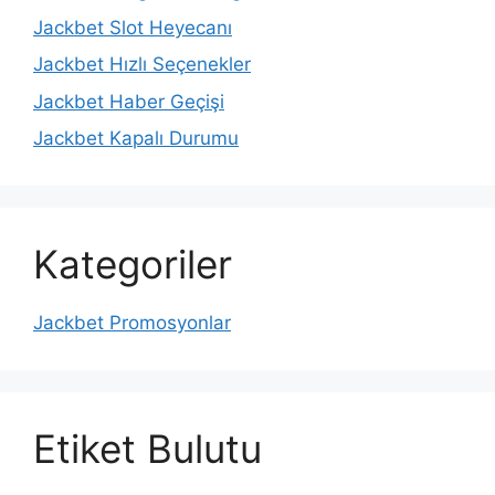
Jackbet Slot Heyecanı
Jackbet Hızlı Seçenekler
Jackbet Haber Geçişi
Jackbet Kapalı Durumu
Kategoriler
Jackbet Promosyonlar
Etiket Bulutu