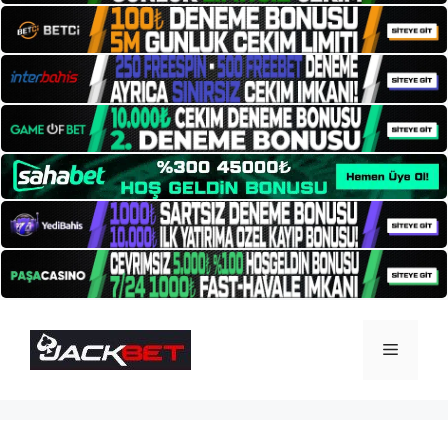
İçeriğe
atla
Menü