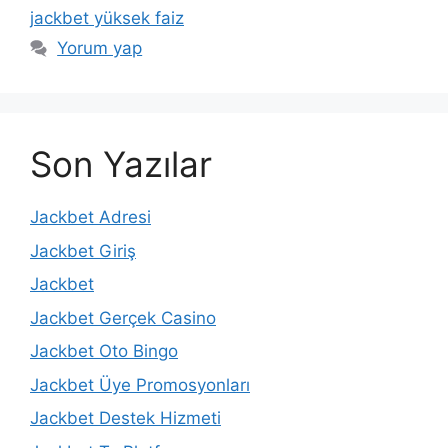
jackbet yüksek faiz
Yorum yap
Son Yazılar
Jackbet Adresi
Jackbet Giriş
Jackbet
Jackbet Gerçek Casino
Jackbet Oto Bingo
Jackbet Üye Promosyonları
Jackbet Destek Hizmeti