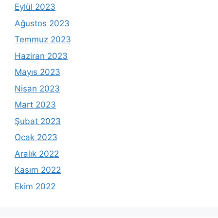
Eylül 2023
Ağustos 2023
Temmuz 2023
Haziran 2023
Mayıs 2023
Nisan 2023
Mart 2023
Şubat 2023
Ocak 2023
Aralık 2022
Kasım 2022
Ekim 2022