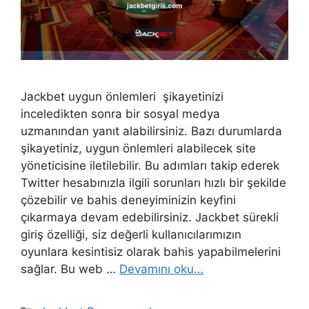
Jackbet uygun önlemleri şikayetinizi
inceledikten sonra bir sosyal medya
uzmanından yanıt alabilirsiniz. Bazı durumlarda
şikayetiniz, uygun önlemleri alabilecek site
yöneticisine iletilebilir. Bu adımları takip ederek
Twitter hesabınızla ilgili sorunları hızlı bir şekilde
çözebilir ve bahis deneyiminizin keyfini
çıkarmaya devam edebilirsiniz. Jackbet sürekli
giriş özelliği, siz değerli kullanıcılarımızın
oyunlara kesintisiz olarak bahis yapabilmelerini
sağlar. Bu web …
Devamını oku…