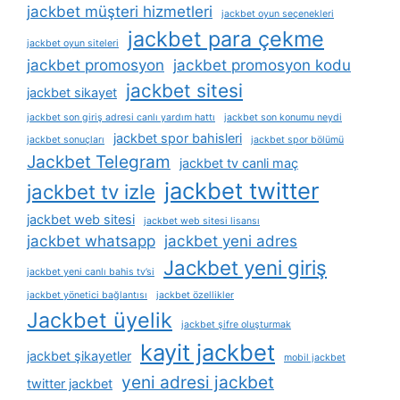
jackbet müşteri hizmetleri
jackbet oyun seçenekleri
jackbet para çekme
jackbet oyun siteleri
jackbet promosyon
jackbet promosyon kodu
jackbet sitesi
jackbet sikayet
jackbet son giriş adresi canlı yardım hattı
jackbet son konumu neydi
jackbet spor bahisleri
jackbet sonuçları
jackbet spor bölümü
Jackbet Telegram
jackbet tv canli maç
jackbet twitter
jackbet tv izle
jackbet web sitesi
jackbet web sitesi lisansı
jackbet whatsapp
jackbet yeni adres
Jackbet yeni giriş
jackbet yeni canlı bahis tv’si
jackbet yönetici bağlantısı
jackbet özellikler
Jackbet üyelik
jackbet şifre oluşturmak
kayit jackbet
jackbet şikayetler
mobil jackbet
yeni adresi jackbet
twitter jackbet