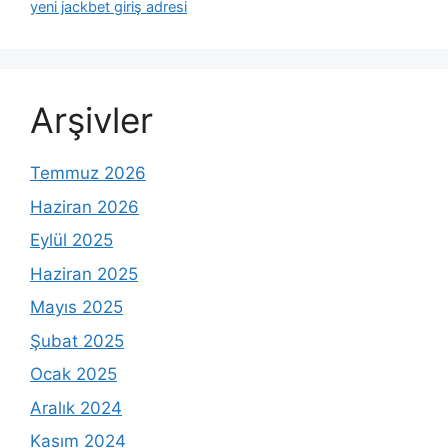
yeni jackbet giriş adresi
Arşivler
Temmuz 2026
Haziran 2026
Eylül 2025
Haziran 2025
Mayıs 2025
Şubat 2025
Ocak 2025
Aralık 2024
Kasım 2024