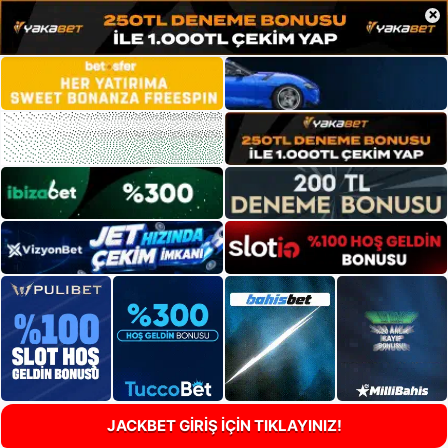
×
JACKBET GİRİŞ İÇİN TIKLAYINIZ!