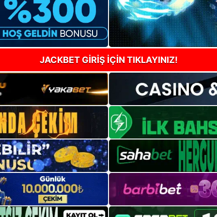
JACKBET GİRİŞ İÇİN TIKLAYINIZ!