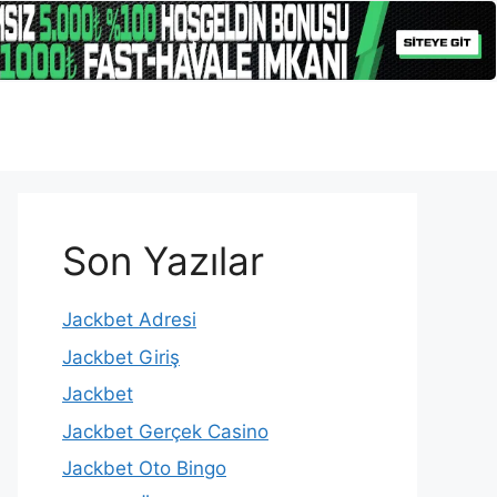
Son Yazılar
Jackbet Adresi
Jackbet Giriş
Jackbet
Jackbet Gerçek Casino
Jackbet Oto Bingo