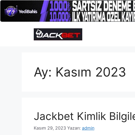
İçeriğe
atla
Ay:
Kasım 2023
Jackbet Kimlik Bilgil
Kasım 29, 2023
Yazarı:
admin