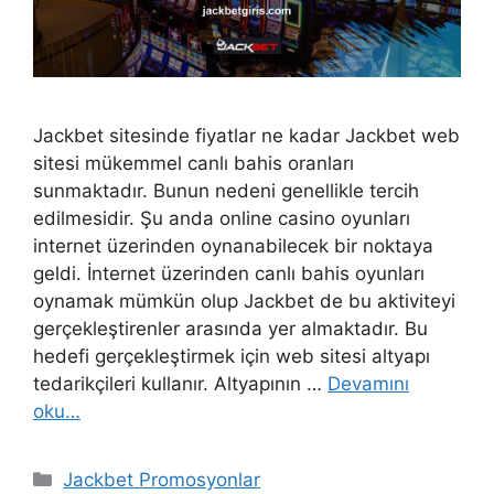
Jackbet sitesinde fiyatlar ne kadar Jackbet web
sitesi mükemmel canlı bahis oranları
sunmaktadır. Bunun nedeni genellikle tercih
edilmesidir. Şu anda online casino oyunları
internet üzerinden oynanabilecek bir noktaya
geldi. İnternet üzerinden canlı bahis oyunları
oynamak mümkün olup Jackbet de bu aktiviteyi
gerçekleştirenler arasında yer almaktadır. Bu
hedefi gerçekleştirmek için web sitesi altyapı
tedarikçileri kullanır. Altyapının …
Devamını
oku…
Kategoriler
Jackbet Promosyonlar