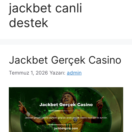
jackbet canli
destek
Jackbet Gerçek Casino
Temmuz 1, 2026
Yazarı:
admin