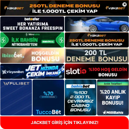
×
JACKBET GİRİŞ İÇİN TIKLAYINIZ!