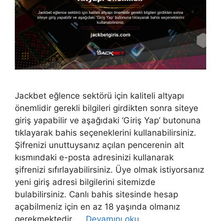
Jackbet eğlence sektörü için kaliteli altyapı
önemlidir gerekli bilgileri girdikten sonra siteye
giriş yapabilir ve aşağıdaki ‘Giriş Yap’ butonuna
tıklayarak bahis seçeneklerini kullanabilirsiniz.
Şifrenizi unuttuysanız açılan pencerenin alt
kısmındaki e-posta adresinizi kullanarak
şifrenizi sıfırlayabilirsiniz. Üye olmak istiyorsanız
yeni giriş adresi bilgilerini sitemizde
bulabilirsiniz. Canlı bahis sitesinde hesap
açabilmeniz için en az 18 yaşında olmanız
gerekmektedir. …
Devamını oku…