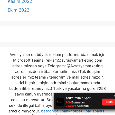
Kasım 2022
Ekim 2022
Avrasya'nın en büyük reklam platformunda olmak için
Microsoft Teams:
reklam@avrasyamarketing.com
adresimizden veya Telegram: @Avrasyamarketing
adresimizden irtibat kurabilirsiniz. (Tek iletişim
adreslerimiz teams / telegram ve mail adresimizdir.
Harici hiçbir iletişim adresimiz bulunmamaktadır.
Lütfen itibar etmeyiniz.) Türkiye yasalarına göre 7258
sayılı kanun uyarınca yasa dışı bahis oynamanın
cezaları mevcuttur. Şu an bulunduğunuz site hiç bir
şekilde illegal bahis oyunları oynatmıyor ve oynamaya
aracı olmuyordur.
betoonga
|
banknotbet
|
parisbahis
|