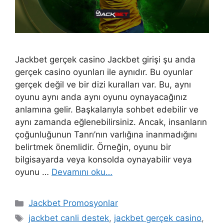
Jackbet gerçek casino Jackbet girişi şu anda
gerçek casino oyunları ile aynıdır. Bu oyunlar
gerçek değil ve bir dizi kuralları var. Bu, aynı
oyunu aynı anda aynı oyunu oynayacağınız
anlamına gelir. Başkalarıyla sohbet edebilir ve
aynı zamanda eğlenebilirsiniz. Ancak, insanların
çoğunluğunun Tanrı’nın varlığına inanmadığını
belirtmek önemlidir. Örneğin, oyunu bir
bilgisayarda veya konsolda oynayabilir veya
oyunu …
Devamını oku…
Kategoriler
Jackbet Promosyonlar
Etiketler
jackbet canli destek
,
jackbet gerçek casino
,