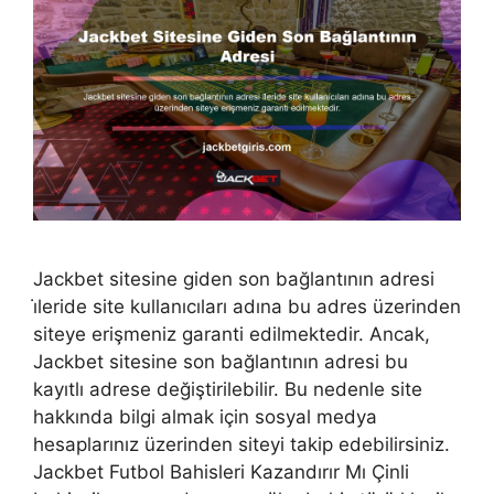
Jackbet sitesine giden son bağlantının adresi
i̇leride site kullanıcıları adına bu adres üzerinden
siteye erişmeniz garanti edilmektedir. Ancak,
Jackbet sitesine son bağlantının adresi bu
kayıtlı adrese değiştirilebilir. Bu nedenle site
hakkında bilgi almak için sosyal medya
hesaplarınız üzerinden siteyi takip edebilirsiniz.
Jackbet Futbol Bahisleri Kazandırır Mı Çinli