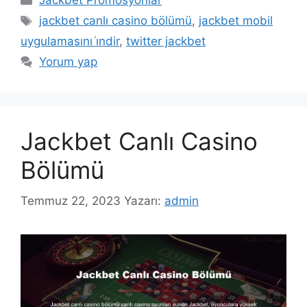
Jackbet Promosyonlar
Etiketler
jackbet canlı casino bölümü
,
jackbet mobil
uygulamasını i̇ndir
,
twitter jackbet
Yorum yap
Jackbet Canlı Casino
Bölümü
Temmuz 22, 2023
Yazarı:
admin