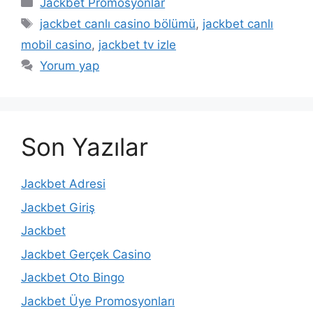
Kategoriler
Jackbet Promosyonlar
Etiketler
jackbet canlı casino bölümü
,
jackbet canlı
mobil casino
,
jackbet tv izle
Yorum yap
Son Yazılar
Jackbet Adresi
Jackbet Giriş
Jackbet
Jackbet Gerçek Casino
Jackbet Oto Bingo
Jackbet Üye Promosyonları