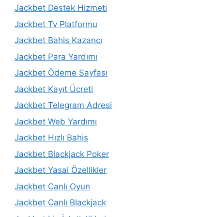
Jackbet Destek Hizmeti
Jackbet Tv Platformu
Jackbet Bahis Kazancı
Jackbet Para Yardımı
Jackbet Ödeme Sayfası
Jackbet Kayıt Ücreti
Jackbet Telegram Adresi
Jackbet Web Yardımı
Jackbet Hızlı Bahis
Jackbet Blackjack Poker
Jackbet Yasal Özellikler
Jackbet Canlı Oyun
Jackbet Canlı Blackjack