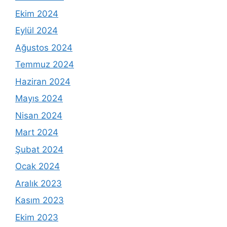
Ekim 2024
Eylül 2024
Ağustos 2024
Temmuz 2024
Haziran 2024
Mayıs 2024
Nisan 2024
Mart 2024
Şubat 2024
Ocak 2024
Aralık 2023
Kasım 2023
Ekim 2023