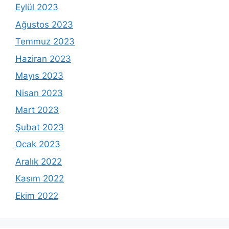
Eylül 2023
Ağustos 2023
Temmuz 2023
Haziran 2023
Mayıs 2023
Nisan 2023
Mart 2023
Şubat 2023
Ocak 2023
Aralık 2022
Kasım 2022
Ekim 2022