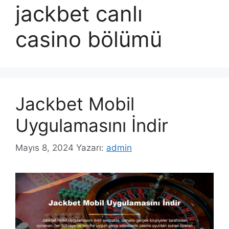
jackbet canlı
casino bölümü
Jackbet Mobil
Uygulamasını İndir
Mayıs 8, 2024
Yazarı:
admin