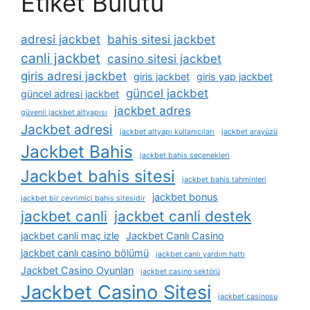
Etiket Bulutu
adresi jackbet
bahis sitesi jackbet
canli jackbet
casino sitesi jackbet
giris adresi jackbet
giris jackbet
giris yap jackbet
güncel jackbet
güncel adresi jackbet
jackbet adres
güvenli jackbet altyapısı
Jackbet adresi
jackbet altyapı kullanıcıları
jackbet arayüzü
Jackbet Bahis
jackbet bahis seçenekleri
Jackbet bahis sitesi
jackbet bahis tahminleri
jackbet bonus
jackbet bir çevrimiçi bahis sitesidir
jackbet canli
jackbet canli destek
jackbet canli maç izle
Jackbet Canlı Casino
jackbet canlı casino bölümü
jackbet canlı yardım hattı
Jackbet Casino Oyunları
jackbet casino sektörü
Jackbet Casino Sitesi
jackbet casinosu