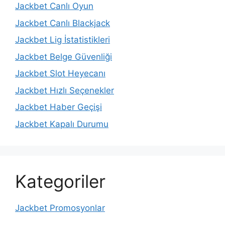
Jackbet Canlı Oyun
Jackbet Canlı Blackjack
Jackbet Lig İstatistikleri
Jackbet Belge Güvenliği
Jackbet Slot Heyecanı
Jackbet Hızlı Seçenekler
Jackbet Haber Geçişi
Jackbet Kapalı Durumu
Kategoriler
Jackbet Promosyonlar