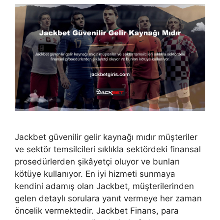
Jackbet güvenilir gelir kaynağı mıdır müşteriler
ve sektör temsilcileri sıklıkla sektördeki finansal
prosedürlerden şikâyetçi oluyor ve bunları
kötüye kullanıyor. En iyi hizmeti sunmaya
kendini adamış olan Jackbet, müşterilerinden
gelen detaylı sorulara yanıt vermeye her zaman
öncelik vermektedir. Jackbet Finans, para