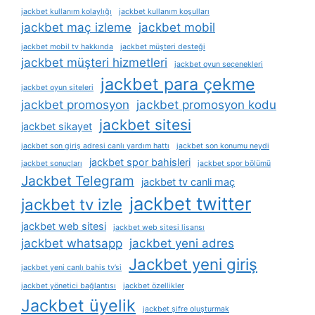
jackbet kullanım kolaylığı
jackbet kullanım koşulları
jackbet maç izleme
jackbet mobil
jackbet mobil tv hakkında
jackbet müşteri desteği
jackbet müşteri hizmetleri
jackbet oyun seçenekleri
jackbet para çekme
jackbet oyun siteleri
jackbet promosyon
jackbet promosyon kodu
jackbet sitesi
jackbet sikayet
jackbet son giriş adresi canlı yardım hattı
jackbet son konumu neydi
jackbet spor bahisleri
jackbet sonuçları
jackbet spor bölümü
Jackbet Telegram
jackbet tv canli maç
jackbet twitter
jackbet tv izle
jackbet web sitesi
jackbet web sitesi lisansı
jackbet whatsapp
jackbet yeni adres
Jackbet yeni giriş
jackbet yeni canlı bahis tv’si
jackbet yönetici bağlantısı
jackbet özellikler
Jackbet üyelik
jackbet şifre oluşturmak