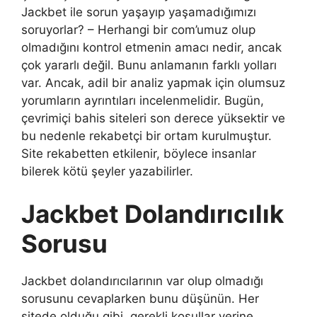
Jackbet ile sorun yaşayıp yaşamadığımızı
soruyorlar? – Herhangi bir com’umuz olup
olmadığını kontrol etmenin amacı nedir, ancak
çok yararlı değil. Bunu anlamanın farklı yolları
var. Ancak, adil bir analiz yapmak için olumsuz
yorumların ayrıntıları incelenmelidir. Bugün,
çevrimiçi bahis siteleri son derece yüksektir ve
bu nedenle rekabetçi bir ortam kurulmuştur.
Site rekabetten etkilenir, böylece insanlar
bilerek kötü şeyler yazabilirler.
Jackbet Dolandırıcılık
Sorusu
Jackbet dolandırıcılarının var olup olmadığı
sorusunu cevaplarken bunu düşünün. Her
sitede olduğu gibi, gerekli koşullar yerine