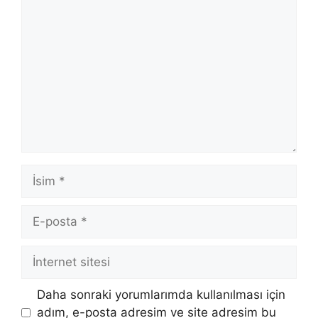
Yorum
İsim
E-
posta
İnternet
sitesi
Daha sonraki yorumlarımda kullanılması için
adım, e-posta adresim ve site adresim bu