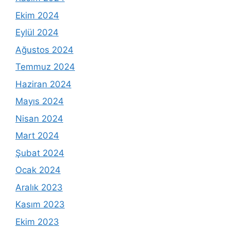
Ekim 2024
Eylül 2024
Ağustos 2024
Temmuz 2024
Haziran 2024
Mayıs 2024
Nisan 2024
Mart 2024
Şubat 2024
Ocak 2024
Aralık 2023
Kasım 2023
Ekim 2023