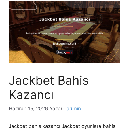
Jackbet Bahis
Kazancı
Haziran 15, 2026
Yazarı:
admin
Jackbet bahis kazancı Jackbet oyunlara bahis