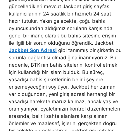
güncelledikleri mevcut Jackbet giriş sayfası
kullanıcılarının 24 saatlik bir hizmeti 24 saat
hazır tutulur. Yakın gelecekte, çoğu bahis
oyuncusundan aldığımız soruların karşısında
genel bir inanç olarak bu bahis sitesine erişim
ile ilgili bir sorun olduğunu öğrendik. Jackbet
Jackbet Son Adresi
gibi tanınmış bir şirketin bu
sorunla bağlantısı olmadığına inanmıyoruz. Bu
nedenle, BTK’nın bahis sitelerini kontrol etmek
için kullandığı bir işlem bulduk. Bu süreç,
yasadışı bahis şirketlerinin belirli şeylere
erişemeyeceğini söylüyor. Jackbet her zaman
var olduğundan, yeni giriş adresi herhangi bir
yasadışı harekete maruz kalmaz, ancak yaş ve
oran yanıyor. Eyaletimizin kontrol düzenlemeleri
arasında, belirli sahte alanlara karşı alınan
önlemler ve maalesef, işlerini gerçekten doğru
bir şekilde gerçekleştiren Jackbet gibi siteler