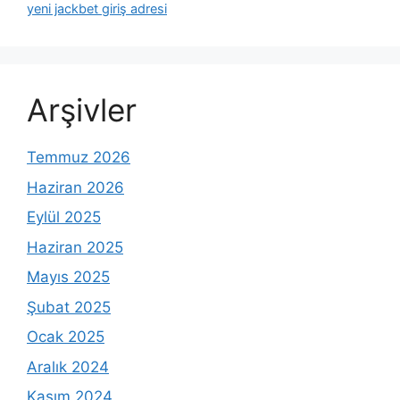
yeni jackbet giriş adresi
Arşivler
Temmuz 2026
Haziran 2026
Eylül 2025
Haziran 2025
Mayıs 2025
Şubat 2025
Ocak 2025
Aralık 2024
Kasım 2024