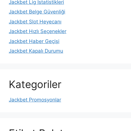
Jackbet Lig İstatistikleri
Jackbet Belge Güvenliği
Jackbet Slot Heyecanı
Jackbet Hızlı Seçenekler
Jackbet Haber Geçişi
Jackbet Kapalı Durumu
Kategoriler
Jackbet Promosyonlar