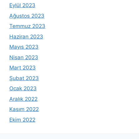
Eylül 2023
Ağustos 2023
Temmuz 2023
Haziran 2023
Mayıs 2023
Nisan 2023
Mart 2023
Şubat 2023
Ocak 2023
Aralık 2022
Kasım 2022
Ekim 2022