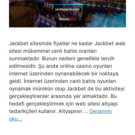
Jackbet sitesinde fiyatlar ne kadar Jackbet web
sitesi mükemmel canlı bahis oranları
sunmaktadır. Bunun nedeni genellikle tercih
edilmesidir. Şu anda online casino oyunları
internet üzerinden oynanabilecek bir noktaya
geldi. İnternet üzerinden canlı bahis oyunları
oynamak mümkün olup Jackbet de bu aktiviteyi
gerçekleştirenler arasında yer almaktadır. Bu
hedefi gerçekleştirmek için web sitesi altyapı
tedarikçileri kullanır. Altyapının …
Devamını
oku…