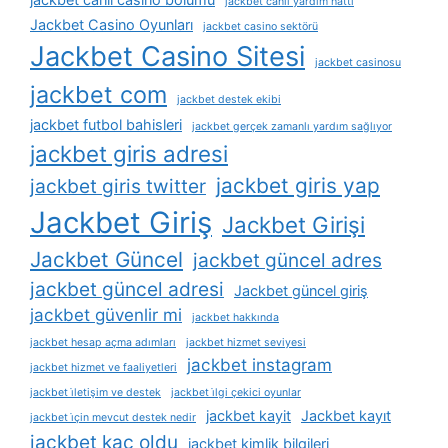
jackbet canlı yardım hattı
Jackbet Casino Oyunları
jackbet casino sektörü
Jackbet Casino Sitesi
jackbet casinosu
jackbet com
jackbet destek ekibi
jackbet futbol bahisleri
jackbet gerçek zamanlı yardım sağlıyor
jackbet giris adresi
jackbet giris yap
jackbet giris twitter
Jackbet Giriş
Jackbet Girişi
Jackbet Güncel
jackbet güncel adres
jackbet güncel adresi
Jackbet güncel giriş
jackbet güvenlir mi
jackbet hakkında
jackbet hesap açma adımları
jackbet hizmet seviyesi
jackbet instagram
jackbet hizmet ve faaliyetleri
jackbet i̇letişim ve destek
jackbet i̇lgi çekici oyunlar
jackbet kayit
Jackbet kayıt
jackbet i̇çin mevcut destek nedir
jackbet kaç oldu
jackbet kimlik bilgileri