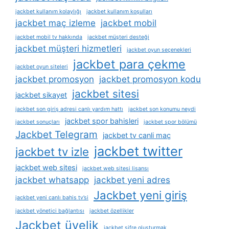
jackbet kullanım kolaylığı
jackbet kullanım koşulları
jackbet maç izleme
jackbet mobil
jackbet mobil tv hakkında
jackbet müşteri desteği
jackbet müşteri hizmetleri
jackbet oyun seçenekleri
jackbet para çekme
jackbet oyun siteleri
jackbet promosyon
jackbet promosyon kodu
jackbet sitesi
jackbet sikayet
jackbet son giriş adresi canlı yardım hattı
jackbet son konumu neydi
jackbet spor bahisleri
jackbet sonuçları
jackbet spor bölümü
Jackbet Telegram
jackbet tv canli maç
jackbet twitter
jackbet tv izle
jackbet web sitesi
jackbet web sitesi lisansı
jackbet whatsapp
jackbet yeni adres
Jackbet yeni giriş
jackbet yeni canlı bahis tv’si
jackbet yönetici bağlantısı
jackbet özellikler
Jackbet üyelik
jackbet şifre oluşturmak