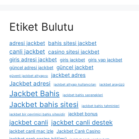
Etiket Bulutu
adresi jackbet
bahis sitesi jackbet
canli jackbet
casino sitesi jackbet
giris adresi jackbet
giris jackbet
giris yap jackbet
güncel jackbet
güncel adresi jackbet
jackbet adres
güvenli jackbet altyapısı
Jackbet adresi
jackbet altyapı kullanıcıları
jackbet arayüzü
Jackbet Bahis
jackbet bahis seçenekleri
Jackbet bahis sitesi
jackbet bahis tahminleri
jackbet bonus
jackbet bir çevrimiçi bahis sitesidir
jackbet canli
jackbet canli destek
jackbet canli maç izle
Jackbet Canlı Casino
jackbet canlı casino bölümü