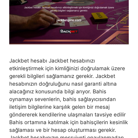
Jackbet hesabı Jackbet hesabınızı
etkinleştirmek için kimliğinizi doğrulamak üzere
gerekli bilgileri sağlamanız gerekir. Jackbet
hesabınızın doğruluğunu nasıl garanti altına
alacağınız konusunda bilgi arıyor. Bahis
oynamayı sevenlerin, bahis sağlayıcısından
iletişim bilgilerine karşılık gelen bir mesaj
göndererek kendilerine ulaşmaları tavsiye edilir
Bahis ortamına katılmak için bahisçilerin kesinlik
sağlaması ve bir hesap oluşturması gerekir.
Jackbet hesabınızın meşruiyeti onaylanmadan