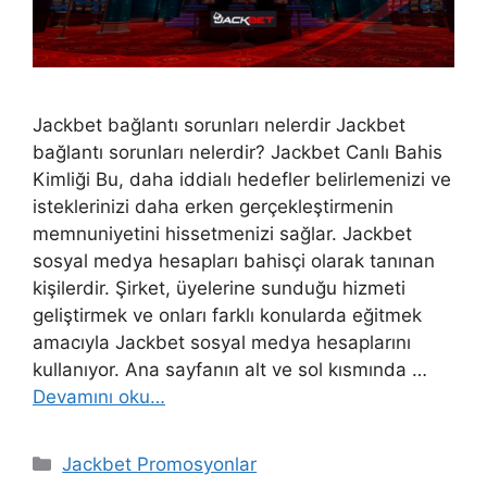
Jackbet bağlantı sorunları nelerdir Jackbet
bağlantı sorunları nelerdir? Jackbet Canlı Bahis
Kimliği Bu, daha iddialı hedefler belirlemenizi ve
isteklerinizi daha erken gerçekleştirmenin
memnuniyetini hissetmenizi sağlar. Jackbet
sosyal medya hesapları bahisçi olarak tanınan
kişilerdir. Şirket, üyelerine sunduğu hizmeti
geliştirmek ve onları farklı konularda eğitmek
amacıyla Jackbet sosyal medya hesaplarını
kullanıyor. Ana sayfanın alt ve sol kısmında …
Devamını oku…
Kategoriler
Jackbet Promosyonlar