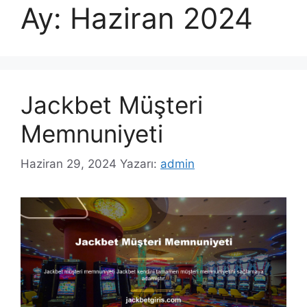
Ay:
Haziran 2024
Jackbet Müşteri
Memnuniyeti
Haziran 29, 2024
Yazarı:
admin