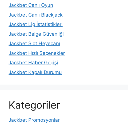
Jackbet Canlı Oyun
Jackbet Canlı Blackjack
Jackbet Lig İstatistikleri
Jackbet Belge Güvenliği
Jackbet Slot Heyecanı
Jackbet Hızlı Seçenekler
Jackbet Haber Geçişi
Jackbet Kapalı Durumu
Kategoriler
Jackbet Promosyonlar