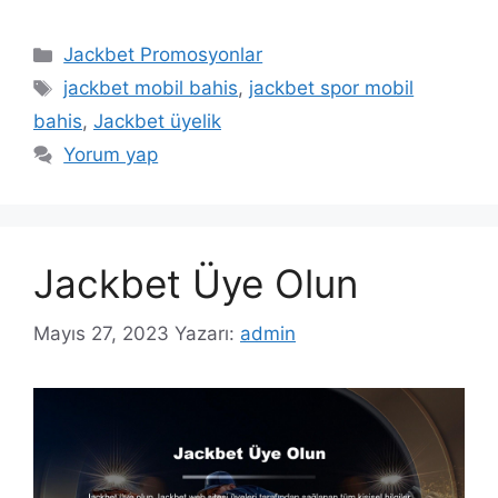
Kategoriler
Jackbet Promosyonlar
Etiketler
jackbet mobil bahis
,
jackbet spor mobil
bahis
,
Jackbet üyelik
Yorum yap
Jackbet Üye Olun
Mayıs 27, 2023
Yazarı:
admin