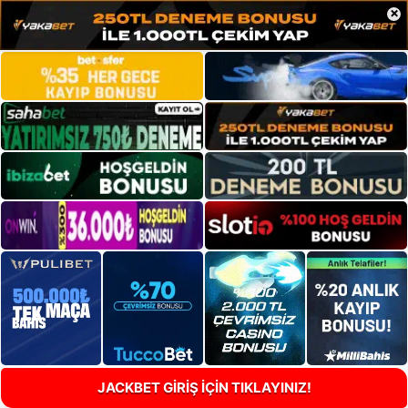
×
JACKBET GİRİŞ İÇİN TIKLAYINIZ!