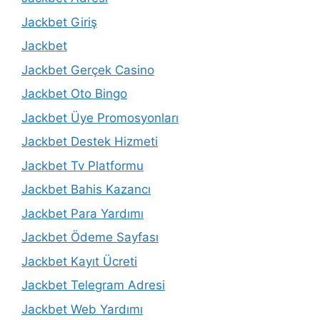
Jackbet Giriş
Jackbet
Jackbet Gerçek Casino
Jackbet Oto Bingo
Jackbet Üye Promosyonları
Jackbet Destek Hizmeti
Jackbet Tv Platformu
Jackbet Bahis Kazancı
Jackbet Para Yardımı
Jackbet Ödeme Sayfası
Jackbet Kayıt Ücreti
Jackbet Telegram Adresi
Jackbet Web Yardımı