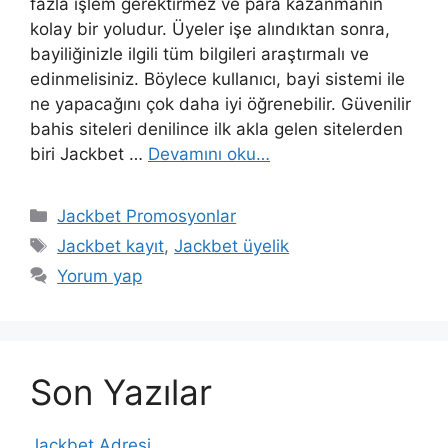
fazla işlem gerektirmez ve para kazanmanın
kolay bir yoludur. Üyeler işe alındıktan sonra,
bayiliğinizle ilgili tüm bilgileri araştırmalı ve
edinmelisiniz. Böylece kullanıcı, bayi sistemi ile
ne yapacağını çok daha iyi öğrenebilir. Güvenilir
bahis siteleri denilince ilk akla gelen sitelerden
biri Jackbet …
Devamını oku…
Kategoriler
Jackbet Promosyonlar
Etiketler
Jackbet kayıt
,
Jackbet üyelik
Yorum yap
Son Yazılar
Jackbet Adresi