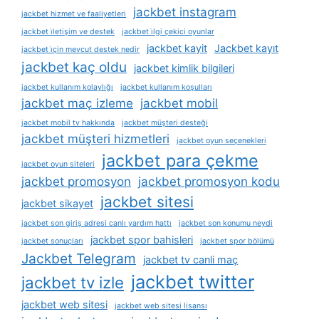
jackbet instagram
jackbet hizmet ve faaliyetleri
jackbet i̇letişim ve destek
jackbet i̇lgi çekici oyunlar
jackbet kayit
Jackbet kayıt
jackbet i̇çin mevcut destek nedir
jackbet kaç oldu
jackbet kimlik bilgileri
jackbet kullanım kolaylığı
jackbet kullanım koşulları
jackbet maç izleme
jackbet mobil
jackbet mobil tv hakkında
jackbet müşteri desteği
jackbet müşteri hizmetleri
jackbet oyun seçenekleri
jackbet para çekme
jackbet oyun siteleri
jackbet promosyon
jackbet promosyon kodu
jackbet sitesi
jackbet sikayet
jackbet son giriş adresi canlı yardım hattı
jackbet son konumu neydi
jackbet spor bahisleri
jackbet sonuçları
jackbet spor bölümü
Jackbet Telegram
jackbet tv canli maç
jackbet twitter
jackbet tv izle
jackbet web sitesi
jackbet web sitesi lisansı