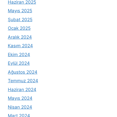
Haziran 2025
Mayıs 2025
Şubat 2025
Ocak 2025
Aralık 2024
Kasım 2024
Ekim 2024
Eylül 2024
Ağustos 2024
Temmuz 2024
Haziran 2024
Mayıs 2024
Nisan 2024
Mart 2024