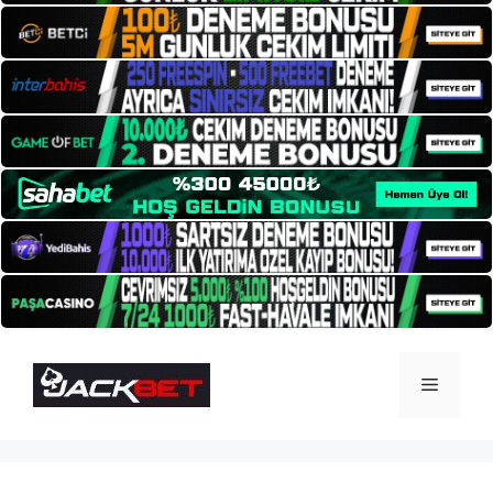
İçeriğe
atla
Menü