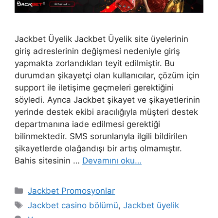
Jackbet Üyelik Jackbet Üyelik site üyelerinin
giriş adreslerinin değişmesi nedeniyle giriş
yapmakta zorlandıkları teyit edilmiştir. Bu
durumdan şikayetçi olan kullanıcılar, çözüm için
support ile iletişime geçmeleri gerektiğini
söyledi. Ayrıca Jackbet şikayet ve şikayetlerinin
yerinde destek ekibi aracılığıyla müşteri destek
departmanına iade edilmesi gerektiği
bilinmektedir. SMS sorunlarıyla ilgili bildirilen
şikayetlerde olağandışı bir artış olmamıştır.
Bahis sitesinin …
Devamını oku…
Kategoriler
Jackbet Promosyonlar
Etiketler
Jackbet casino bölümü
,
Jackbet üyelik