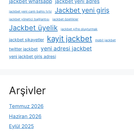
jackbet whatsapp
jackbet yeni adres
Jackbet yeni giriş
jackbet yeni canlı bahis tv’si
jackbet yönetici bağlantısı
jackbet özellikler
Jackbet üyelik
jackbet şifre oluşturmak
kayit jackbet
jackbet şikayetler
mobil jackbet
yeni adresi jackbet
twitter jackbet
yeni jackbet giriş adresi
Arşivler
Temmuz 2026
Haziran 2026
Eylül 2025