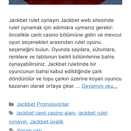
Jackbet rulet oynayın Jackbet web sitesinde
rulet oynamak için adımlara uymanız gerekir:
öncelikle canlı casino bölümüne gidin ve mevcut
oyun seçenekleri arasından rulet oyunu
seçeneğini bulun. Oyunda sayılara, sütunlara,
renklere ve tablonun belirli bölümlerine bahis
oynayabilirsiniz. Jackbet ruletinde bir
oyuncunun bahsi kabul edildiğinde çark
döndürülür ve topu çarkın üzerine koyan oyuncu
kazanan olarak ortaya çıkar. …
Devamını oku…
Kategoriler
Jackbet Promosyonlar
Etiketler
jackbet canlı casino alanı
,
jackbet rulet
oynayın
,
Jackbet üyelik
Yorum yap