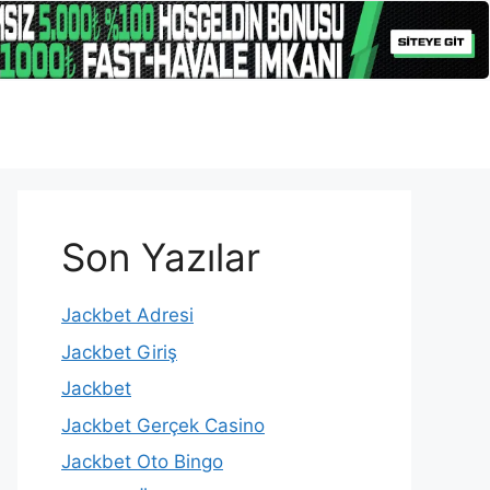
Son Yazılar
Jackbet Adresi
Jackbet Giriş
Jackbet
Jackbet Gerçek Casino
Jackbet Oto Bingo