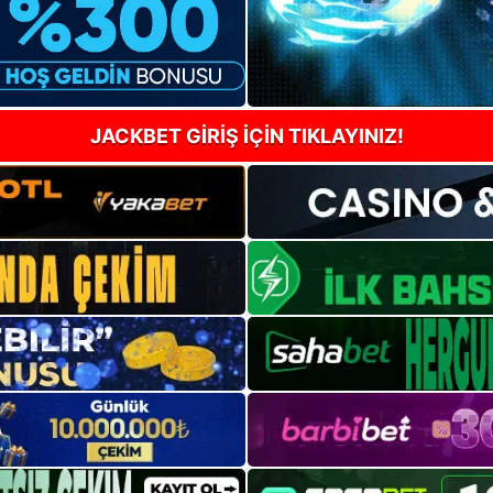
JACKBET GİRİŞ İÇİN TIKLAYINIZ!