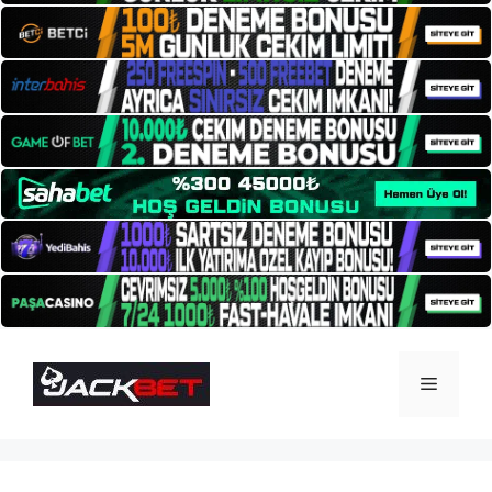
İçeriğe
atla
Menü