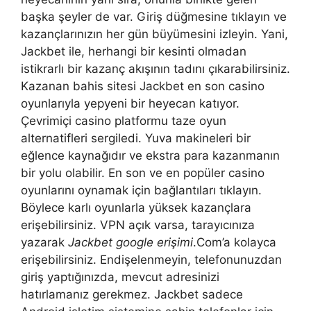
başka şeyler de var. Giriş düğmesine tıklayın ve
kazançlarınızın her gün büyümesini izleyin. Yani,
Jackbet ile, herhangi bir kesinti olmadan
istikrarlı bir kazanç akışının tadını çıkarabilirsiniz.
Kazanan bahis sitesi Jackbet en son casino
oyunlarıyla yepyeni bir heyecan katıyor.
Çevrimiçi casino platformu taze oyun
alternatifleri sergiledi. Yuva makineleri bir
eğlence kaynağıdır ve ekstra para kazanmanın
bir yolu olabilir. En son ve en popüler casino
oyunlarını oynamak için bağlantıları tıklayın.
Böylece karlı oyunlarla yüksek kazançlara
erişebilirsiniz. VPN açık varsa, tarayıcınıza
yazarak
Jackbet google erişimi
.Com’a kolayca
erişebilirsiniz. Endişelenmeyin, telefonunuzdan
giriş yaptığınızda, mevcut adresinizi
hatırlamanız gerekmez. Jackbet sadece