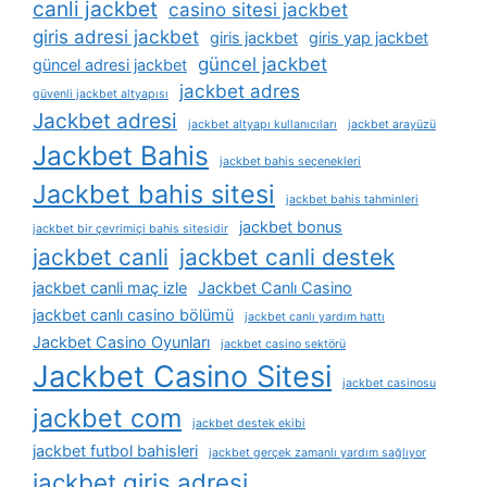
canli jackbet
casino sitesi jackbet
giris adresi jackbet
giris jackbet
giris yap jackbet
güncel jackbet
güncel adresi jackbet
jackbet adres
güvenli jackbet altyapısı
Jackbet adresi
jackbet altyapı kullanıcıları
jackbet arayüzü
Jackbet Bahis
jackbet bahis seçenekleri
Jackbet bahis sitesi
jackbet bahis tahminleri
jackbet bonus
jackbet bir çevrimiçi bahis sitesidir
jackbet canli
jackbet canli destek
jackbet canli maç izle
Jackbet Canlı Casino
jackbet canlı casino bölümü
jackbet canlı yardım hattı
Jackbet Casino Oyunları
jackbet casino sektörü
Jackbet Casino Sitesi
jackbet casinosu
jackbet com
jackbet destek ekibi
jackbet futbol bahisleri
jackbet gerçek zamanlı yardım sağlıyor
jackbet giris adresi