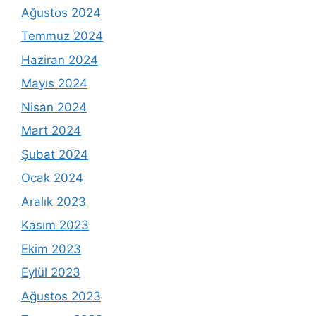
Ağustos 2024
Temmuz 2024
Haziran 2024
Mayıs 2024
Nisan 2024
Mart 2024
Şubat 2024
Ocak 2024
Aralık 2023
Kasım 2023
Ekim 2023
Eylül 2023
Ağustos 2023