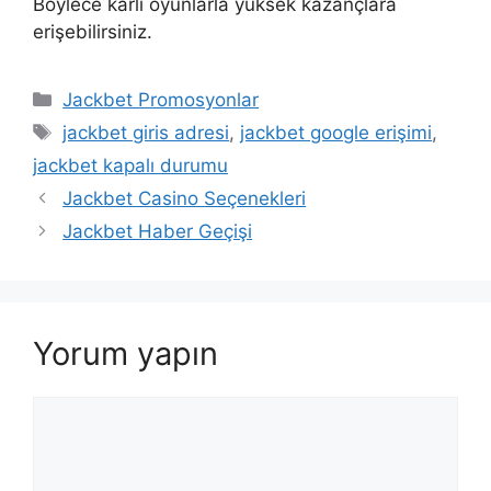
Böylece karlı oyunlarla yüksek kazançlara
erişebilirsiniz.
Kategoriler
Jackbet Promosyonlar
Etiketler
jackbet giris adresi
,
jackbet google erişimi
,
jackbet kapalı durumu
Yazı
Jackbet Casino Seçenekleri
dolaşımı
Jackbet Haber Geçişi
Yorum yapın
Yorum