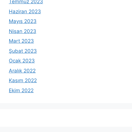
Temmuz 2023
Haziran 2023
Mayıs 2023
Nisan 2023
Mart 2023
Şubat 2023
Ocak 2023
Aralık 2022
Kasım 2022
Ekim 2022