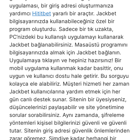
uygulaması, bir giriş adresi oluşturmanıza
yardımcı
Hititbet
yararlı bir araçtır. Jackbet
bilgisayarınızda kullanabileceğiniz özel bir
program oluşturdu. Sadece bir tık uzakta,
PC’nizdeki bu kullanışlı uygulamayı kullanarak
Jackbet bağlanabilirsiniz. Masaüstü programını
bilgisayarınızda almak için Jackbet bağlanın.
Uygulamaya tıklayın ve hepiniz hazırsınız! Bir
mobil uygulama kullanmak kadar basittir, onu
uygun ve kullanıcı dostu hale getirir. Bu sorguyu
kolayca ele alabiliriz. Müşteri hizmeti her zaman
Jackbet kullanıcılarına yardım etmek için her
gün canlı destek sunar. Sitenin bir üyesiyseniz,
düşüncelerinizi paylaşabilir ve site yönetimine
sorular sorabilirsiniz. Aynı zamanda, şifreleme
yöntemleri kişisel bilgilerinizi güvenli ve güvenli
tutar. Sitenin giriş adresi güvenlik önlemlerinden
zarar göremez. Şimdiye kadar herhangi bir