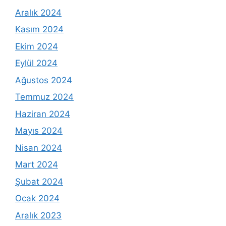
Aralık 2024
Kasım 2024
Ekim 2024
Eylül 2024
Ağustos 2024
Temmuz 2024
Haziran 2024
Mayıs 2024
Nisan 2024
Mart 2024
Şubat 2024
Ocak 2024
Aralık 2023