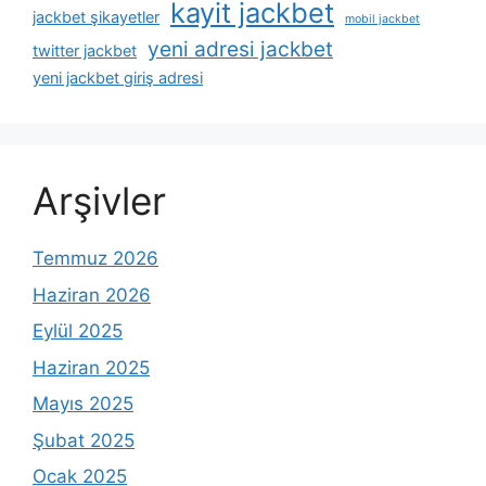
kayit jackbet
jackbet şikayetler
mobil jackbet
yeni adresi jackbet
twitter jackbet
yeni jackbet giriş adresi
Arşivler
Temmuz 2026
Haziran 2026
Eylül 2025
Haziran 2025
Mayıs 2025
Şubat 2025
Ocak 2025