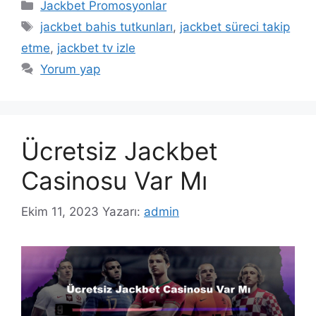
Kategoriler
Jackbet Promosyonlar
Etiketler
jackbet bahis tutkunları
,
jackbet süreci takip
etme
,
jackbet tv izle
Yorum yap
Ücretsiz Jackbet
Casinosu Var Mı
Ekim 11, 2023
Yazarı:
admin