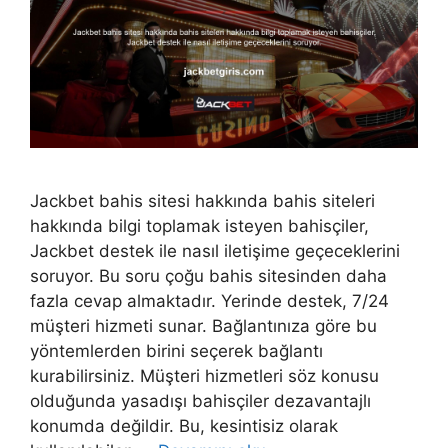
Jackbet bahis sitesi hakkında bahis siteleri
hakkında bilgi toplamak isteyen bahisçiler,
Jackbet destek ile nasıl iletişime geçeceklerini
soruyor. Bu soru çoğu bahis sitesinden daha
fazla cevap almaktadır. Yerinde destek, 7/24
müşteri hizmeti sunar. Bağlantınıza göre bu
yöntemlerden birini seçerek bağlantı
kurabilirsiniz. Müşteri hizmetleri söz konusu
olduğunda yasadışı bahisçiler dezavantajlı
konumda değildir. Bu, kesintisiz olarak