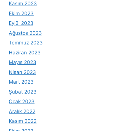
Kasım 2023
Ekim 2023
Eylül 2023
Ağustos 2023
Temmuz 2023
Haziran 2023
Mayıs 2023
Nisan 2023
Mart 2023
Şubat 2023
Ocak 2023
Aralık 2022
Kasım 2022
Ekim 2022