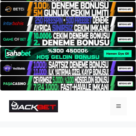
İçeriğe
atla
Menü