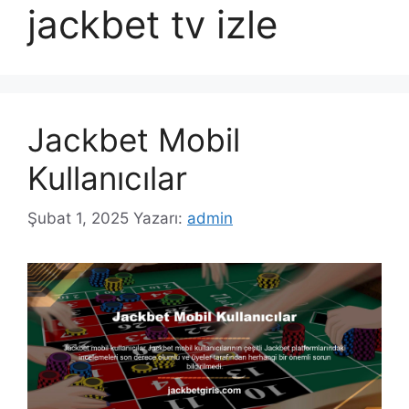
jackbet tv izle
Jackbet Mobil
Kullanıcılar
Şubat 1, 2025
Yazarı:
admin