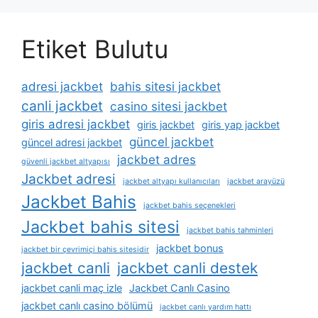
Etiket Bulutu
adresi jackbet
bahis sitesi jackbet
canli jackbet
casino sitesi jackbet
giris adresi jackbet
giris jackbet
giris yap jackbet
güncel jackbet
güncel adresi jackbet
jackbet adres
güvenli jackbet altyapısı
Jackbet adresi
jackbet altyapı kullanıcıları
jackbet arayüzü
Jackbet Bahis
jackbet bahis seçenekleri
Jackbet bahis sitesi
jackbet bahis tahminleri
jackbet bonus
jackbet bir çevrimiçi bahis sitesidir
jackbet canli
jackbet canli destek
jackbet canli maç izle
Jackbet Canlı Casino
jackbet canlı casino bölümü
jackbet canlı yardım hattı