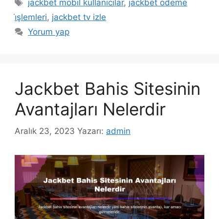
Etiketler
jackbet mobil kullanıcılar
,
jackbet ödeme
i̇şlemleri
,
jackbet tv izle
Yorum yap
Jackbet Bahis Sitesinin
Avantajları Nelerdir
Aralık 23, 2023
Yazarı:
admin