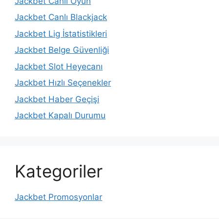
Jackbet Canlı Oyun
Jackbet Canlı Blackjack
Jackbet Lig İstatistikleri
Jackbet Belge Güvenliği
Jackbet Slot Heyecanı
Jackbet Hızlı Seçenekler
Jackbet Haber Geçişi
Jackbet Kapalı Durumu
Kategoriler
Jackbet Promosyonlar