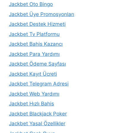
Jackbet Oto Bingo
Jackbet Üye Promosyonları
Jackbet Destek Hizmeti
Jackbet Tv Platformu
Jackbet Bahis Kazancı
Jackbet Para Yardımı
Jackbet Ödeme Sayfası
Jackbet Kayıt Ücreti
Jackbet Telegram Adresi
Jackbet Web Yardımı
Jackbet Hızlı Bahis
Jackbet Blackjack Poker
Jackbet Yasal Özellikler