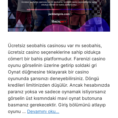
Ücretsiz seobahis casinosu var mı seobahis,
ücretsiz casino seçeneklerine sahip oldukça
cömert bir bahis platformudur. Farenizi casino
oyunu görselinin üzerine getirip soldaki gri
Oynat düğmesine tıklayarak bir casino
oyununda şansınızı deneyebilirsiniz. Döngü
kredileri limitinizden düşülür. Ancak hesabınızda
paranız yoksa ve sadece oynamak istiyorsanız
görselin üst kısmındaki mavi oynat butonuna
basmanız gerekecektir. Giriş bölümünü atlayıp
oyunu …
Devamını oku…