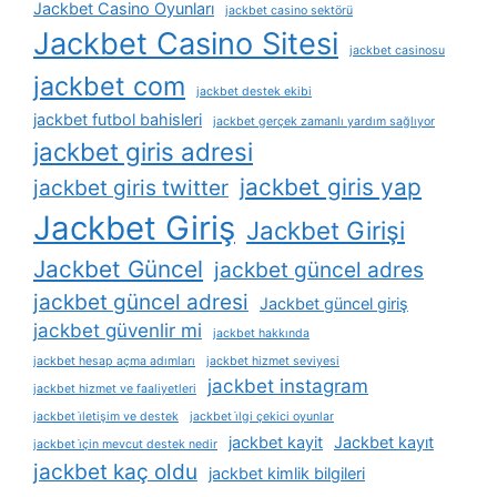
Jackbet Casino Oyunları
jackbet casino sektörü
Jackbet Casino Sitesi
jackbet casinosu
jackbet com
jackbet destek ekibi
jackbet futbol bahisleri
jackbet gerçek zamanlı yardım sağlıyor
jackbet giris adresi
jackbet giris yap
jackbet giris twitter
Jackbet Giriş
Jackbet Girişi
Jackbet Güncel
jackbet güncel adres
jackbet güncel adresi
Jackbet güncel giriş
jackbet güvenlir mi
jackbet hakkında
jackbet hesap açma adımları
jackbet hizmet seviyesi
jackbet instagram
jackbet hizmet ve faaliyetleri
jackbet i̇letişim ve destek
jackbet i̇lgi çekici oyunlar
jackbet kayit
Jackbet kayıt
jackbet i̇çin mevcut destek nedir
jackbet kaç oldu
jackbet kimlik bilgileri