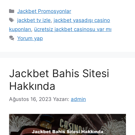
Kategoriler
Jackbet Promosyonlar
Etiketler
jackbet tv izle
,
jackbet yasadışı casino
kuponları
,
ücretsiz jackbet casinosu var mı
Yorum yap
Jackbet Bahis Sitesi
Hakkında
Ağustos 16, 2023
Yazarı:
admin