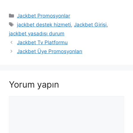
Kategoriler
Jackbet Promosyonlar
Etiketler
jackbet destek hizmeti
,
Jackbet Girişi
,
jackbet yasadışı durum
Yazı
Jackbet Tv Platformu
dolaşımı
Jackbet Üye Promosyonları
Yorum yapın
Yorum