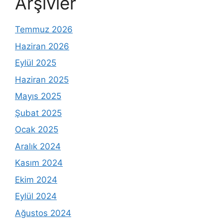
Arşivler
Temmuz 2026
Haziran 2026
Eylül 2025
Haziran 2025
Mayıs 2025
Şubat 2025
Ocak 2025
Aralık 2024
Kasım 2024
Ekim 2024
Eylül 2024
Ağustos 2024