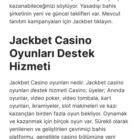
kazanabileceğinizi söylüyor. Yasadışı bahis
şirketinin yeni ve güncel teklifleri var. Mevcut
tanıtım kampanyaları için Jackbet tıklayın.
Jackbet Casino
Oyunları Destek
Hizmeti
Jackbet Casino oyunları nedir.
Jackbet casino
oyunları destek hizmeti
Casino, üyeler; Anında
oyunlar, video poker, video tombala, kart
oyunları, ikramiyeler, slot makineleri ve kazı
kazançları birden fazla oyun bekliyor. Oynamak
ve kazanmak için birçok oyun var. Sürekli olarak
yenilenen ve geliştirilen çevrimiçi bahis
platformu, genellikle casino bölümüne yeni