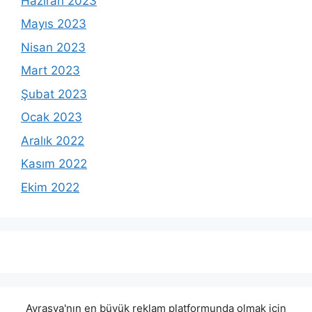
Haziran 2023
Mayıs 2023
Nisan 2023
Mart 2023
Şubat 2023
Ocak 2023
Aralık 2022
Kasım 2022
Ekim 2022
Avrasya'nın en büyük reklam platformunda olmak için