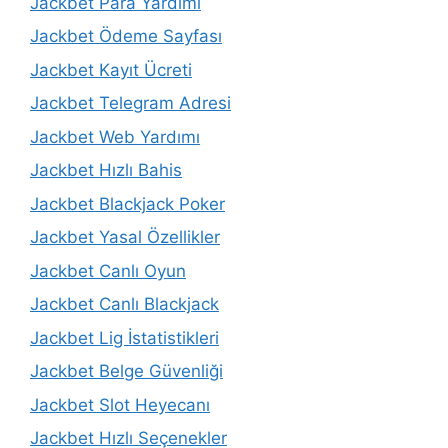
Jackbet Para Yardımı
Jackbet Ödeme Sayfası
Jackbet Kayıt Ücreti
Jackbet Telegram Adresi
Jackbet Web Yardımı
Jackbet Hızlı Bahis
Jackbet Blackjack Poker
Jackbet Yasal Özellikler
Jackbet Canlı Oyun
Jackbet Canlı Blackjack
Jackbet Lig İstatistikleri
Jackbet Belge Güvenliği
Jackbet Slot Heyecanı
Jackbet Hızlı Seçenekler