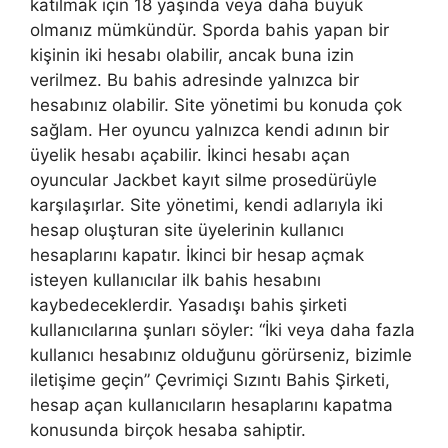
katılmak için 18 yaşında veya daha büyük
olmanız mümkündür. Sporda bahis yapan bir
kişinin iki hesabı olabilir, ancak buna izin
verilmez. Bu bahis adresinde yalnızca bir
hesabınız olabilir. Site yönetimi bu konuda çok
sağlam. Her oyuncu yalnızca kendi adının bir
üyelik hesabı açabilir. İkinci hesabı açan
oyuncular Jackbet kayıt silme prosedürüyle
karşılaşırlar. Site yönetimi, kendi adlarıyla iki
hesap oluşturan site üyelerinin kullanıcı
hesaplarını kapatır. İkinci bir hesap açmak
isteyen kullanıcılar ilk bahis hesabını
kaybedeceklerdir. Yasadışı bahis şirketi
kullanıcılarına şunları söyler: “İki veya daha fazla
kullanıcı hesabınız olduğunu görürseniz, bizimle
iletişime geçin” Çevrimiçi Sızıntı Bahis Şirketi,
hesap açan kullanıcıların hesaplarını kapatma
konusunda birçok hesaba sahiptir.