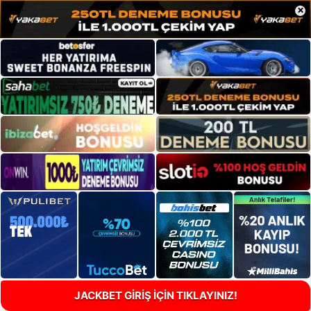
×
JACKBET GİRİŞ İÇİN TIKLAYINIZ!