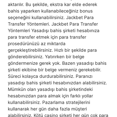
aktarılır. Bu şekilde, ekstra kar elde ederek
bahis yaparken kullanabileceğiniz bonus
seçeneğini kullanabilirsiniz. Jackbet Para
Transfer Yöntemleri. Jackbet Para Transfer
Yöntemleri Yasadışı bahis şirketi hesabınıza
para transfer etmek için para transfer
prosedürünüzü az miktarda
gerçekleştirebilirsiniz. Hızlı bir şekilde para
gönderebilirsiniz. Yatırırken bir belge
göndermenize gerek yok. Bazen yasadışı bahis
şirketi ekibine bir belge vermeniz gerekebilir.
Süreci kolayca durdurabilirsiniz. Paranızı
yasadışı bahis şirketi hesabınızdan alabilirsiniz.
Mümkün olan yasadışı bahis şirketindeki
hesabınızdan para almak için farklı yollar
kullanabilirsiniz. Pazarlama stratejilerini
kullanarak her gün daha fazla müşteri
alabilirsiniz. Kötü casino şirketi her gün çok para