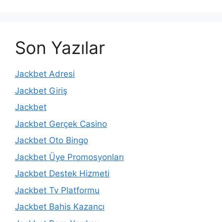
Son Yazılar
Jackbet Adresi
Jackbet Giriş
Jackbet
Jackbet Gerçek Casino
Jackbet Oto Bingo
Jackbet Üye Promosyonları
Jackbet Destek Hizmeti
Jackbet Tv Platformu
Jackbet Bahis Kazancı