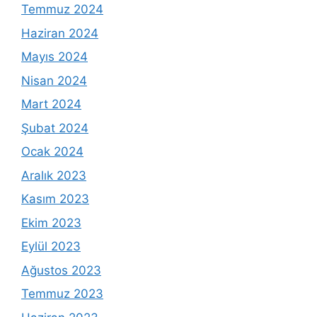
Temmuz 2024
Haziran 2024
Mayıs 2024
Nisan 2024
Mart 2024
Şubat 2024
Ocak 2024
Aralık 2023
Kasım 2023
Ekim 2023
Eylül 2023
Ağustos 2023
Temmuz 2023