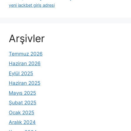
yeni jackbet giriş adresi
Arşivler
Temmuz 2026
Haziran 2026
Eylül 2025
Haziran 2025
Mayıs 2025
Şubat 2025
Ocak 2025
Aralık 2024