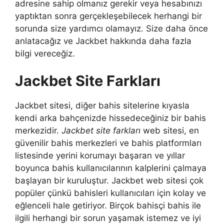
adresine sahip olmanız gerekir veya hesabınızı
yaptıktan sonra gerçekleşebilecek herhangi bir
sorunda size yardımcı olamayız. Size daha önce
anlatacağız ve Jackbet hakkında daha fazla
bilgi vereceğiz.
Jackbet Site Farkları
Jackbet sitesi, diğer bahis sitelerine kıyasla
kendi arka bahçenizde hissedeceğiniz bir bahis
merkezidir.
Jackbet site farkları
web sitesi, en
güvenilir bahis merkezleri ve bahis platformları
listesinde yerini korumayı başaran ve yıllar
boyunca bahis kullanıcılarının kalplerini çalmaya
başlayan bir kuruluştur. Jackbet web sitesi çok
popüler çünkü bahisleri kullanıcıları için kolay ve
eğlenceli hale getiriyor. Birçok bahisçi bahis ile
ilgili herhangi bir sorun yaşamak istemez ve iyi