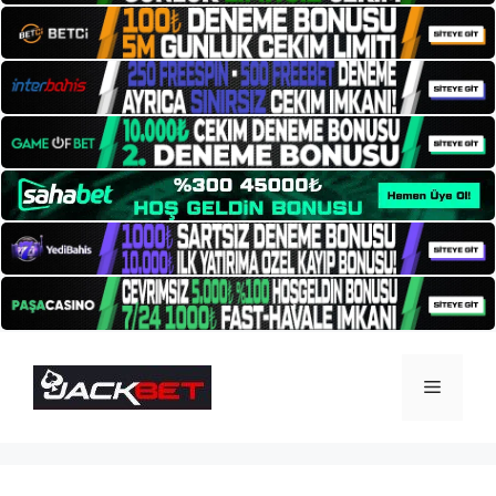
İçeriğe
atla
Menü