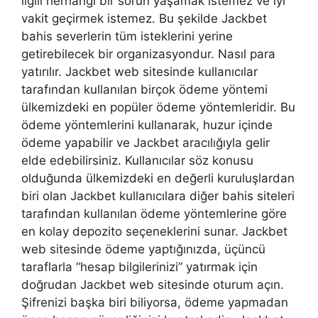
ilgili herhangi bir sorun yaşamak istemez ve iyi
vakit geçirmek istemez. Bu şekilde Jackbet
bahis severlerin tüm isteklerini yerine
getirebilecek bir organizasyondur. Nasıl para
yatırılır. Jackbet web sitesinde kullanıcılar
tarafından kullanılan birçok ödeme yöntemi
ülkemizdeki en popüler ödeme yöntemleridir. Bu
ödeme yöntemlerini kullanarak, huzur içinde
ödeme yapabilir ve Jackbet aracılığıyla gelir
elde edebilirsiniz. Kullanıcılar söz konusu
olduğunda ülkemizdeki en değerli kuruluşlardan
biri olan Jackbet kullanıcılara diğer bahis siteleri
tarafından kullanılan ödeme yöntemlerine göre
en kolay depozito seçeneklerini sunar. Jackbet
web sitesinde ödeme yaptığınızda, üçüncü
taraflarla “hesap bilgilerinizi” yatırmak için
doğrudan Jackbet web sitesinde oturum açın.
Şifrenizi başka biri biliyorsa, ödeme yapmadan