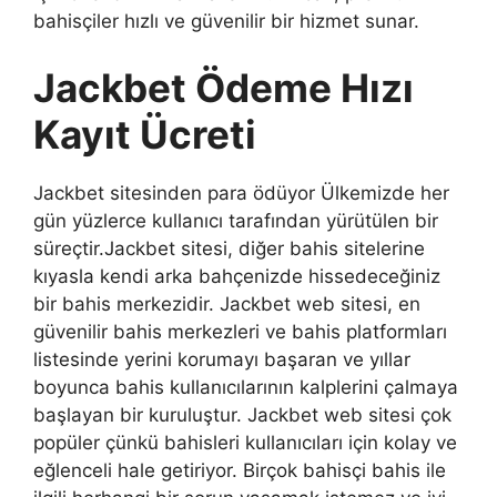
bahisçiler hızlı ve güvenilir bir hizmet sunar.
Jackbet Ödeme Hızı
Kayıt Ücreti
Jackbet sitesinden para ödüyor Ülkemizde her
gün yüzlerce kullanıcı tarafından yürütülen bir
süreçtir.Jackbet sitesi, diğer bahis sitelerine
kıyasla kendi arka bahçenizde hissedeceğiniz
bir bahis merkezidir. Jackbet web sitesi, en
güvenilir bahis merkezleri ve bahis platformları
listesinde yerini korumayı başaran ve yıllar
boyunca bahis kullanıcılarının kalplerini çalmaya
başlayan bir kuruluştur. Jackbet web sitesi çok
popüler çünkü bahisleri kullanıcıları için kolay ve
eğlenceli hale getiriyor. Birçok bahisçi bahis ile