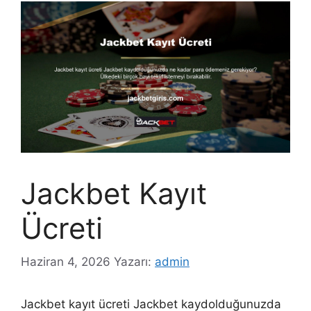
Jackbet Kayıt
Ücreti
Haziran 4, 2026
Yazarı:
admin
Jackbet kayıt ücreti Jackbet kaydolduğunuzda