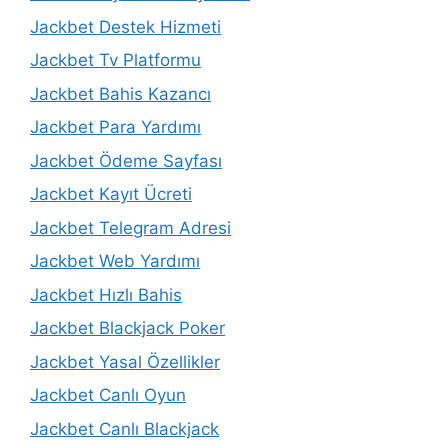
Jackbet Destek Hizmeti
Jackbet Tv Platformu
Jackbet Bahis Kazancı
Jackbet Para Yardımı
Jackbet Ödeme Sayfası
Jackbet Kayıt Ücreti
Jackbet Telegram Adresi
Jackbet Web Yardımı
Jackbet Hızlı Bahis
Jackbet Blackjack Poker
Jackbet Yasal Özellikler
Jackbet Canlı Oyun
Jackbet Canlı Blackjack