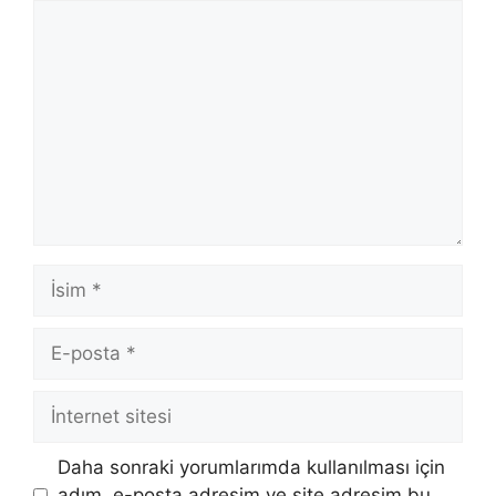
Yorum
İsim
E-
posta
İnternet
sitesi
Daha sonraki yorumlarımda kullanılması için
adım, e-posta adresim ve site adresim bu