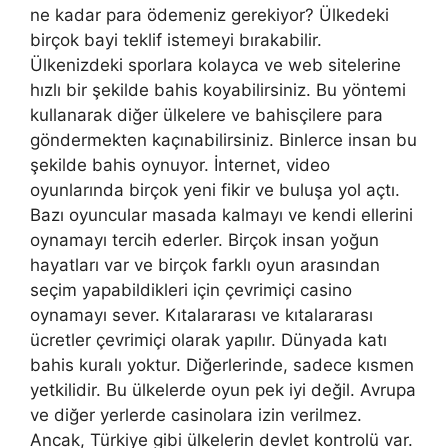
ne kadar para ödemeniz gerekiyor? Ülkedeki
birçok bayi teklif istemeyi bırakabilir.
Ülkenizdeki sporlara kolayca ve web sitelerine
hızlı bir şekilde bahis koyabilirsiniz. Bu yöntemi
kullanarak diğer ülkelere ve bahisçilere para
göndermekten kaçınabilirsiniz. Binlerce insan bu
şekilde bahis oynuyor. İnternet, video
oyunlarında birçok yeni fikir ve buluşa yol açtı.
Bazı oyuncular masada kalmayı ve kendi ellerini
oynamayı tercih ederler. Birçok insan yoğun
hayatları var ve birçok farklı oyun arasından
seçim yapabildikleri için çevrimiçi casino
oynamayı sever. Kıtalararası ve kıtalararası
ücretler çevrimiçi olarak yapılır. Dünyada katı
bahis kuralı yoktur. Diğerlerinde, sadece kısmen
yetkilidir. Bu ülkelerde oyun pek iyi değil. Avrupa
ve diğer yerlerde casinolara izin verilmez.
Ancak, Türkiye gibi ülkelerin devlet kontrolü var.