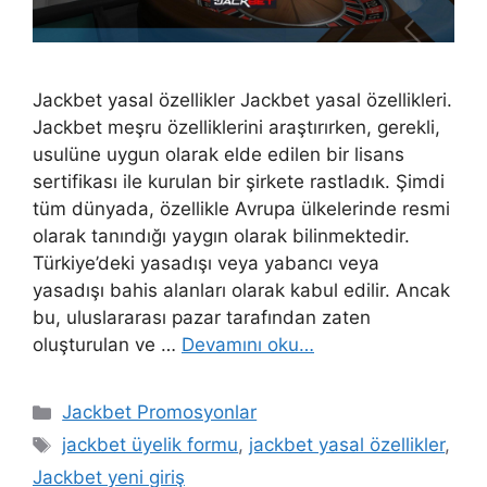
Jackbet yasal özellikler Jackbet yasal özellikleri.
Jackbet meşru özelliklerini araştırırken, gerekli,
usulüne uygun olarak elde edilen bir lisans
sertifikası ile kurulan bir şirkete rastladık. Şimdi
tüm dünyada, özellikle Avrupa ülkelerinde resmi
olarak tanındığı yaygın olarak bilinmektedir.
Türkiye’deki yasadışı veya yabancı veya
yasadışı bahis alanları olarak kabul edilir. Ancak
bu, uluslararası pazar tarafından zaten
oluşturulan ve …
Devamını oku…
Kategoriler
Jackbet Promosyonlar
Etiketler
jackbet üyelik formu
,
jackbet yasal özellikler
,
Jackbet yeni giriş