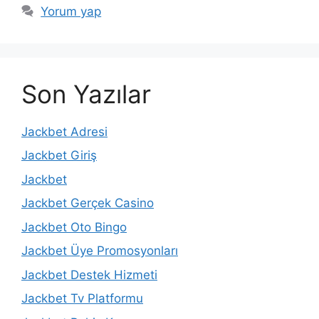
Yorum yap
Son Yazılar
Jackbet Adresi
Jackbet Giriş
Jackbet
Jackbet Gerçek Casino
Jackbet Oto Bingo
Jackbet Üye Promosyonları
Jackbet Destek Hizmeti
Jackbet Tv Platformu