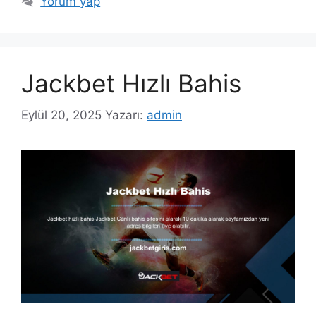
Yorum yap
Jackbet Hızlı Bahis
Eylül 20, 2025
Yazarı:
admin