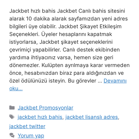
Jackbet hızlı bahis Jackbet Canlı bahis sitesini
alarak 10 dakika alarak sayfamızdan yeni adres
bilgileri üye olabilir. Jackbet Şikayet Etkileşim
Seçenekleri. Üyeler hesaplarını kapatmak
istiyorlarsa, Jackbet şikayet seçeneklerini
çevrimiçi yapabilirler. Canlı destek ekibinden
yardıma ihtiyacınız varsa, hemen size geri
dönemezler. Kulüpten ayrılmaya karar vermeden
önce, hesabınızdan biraz para aldığınızdan ve
özel ödülünüzü isteyin. Bu görevler …
Devamını
oku…
Kategoriler
Jackbet Promosyonlar
Etiketler
jackbet hızlı bahis
,
jackbet lisanslı adres
,
jackbet twitter
Yorum yap