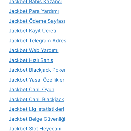
Jackbet Bahis Kazancı
Jackbet Para Yardımı
Jackbet Ödeme Sayfası
Jackbet Kayıt Ücreti
Jackbet Telegram Adresi
Jackbet Web Yardımı
Jackbet Hızlı Bahis
Jackbet Blackjack Poker
Jackbet Yasal Özellikler
Jackbet Canlı Oyun
Jackbet Canlı Blackjack
Jackbet Lig İstatistikleri
Jackbet Belge Güvenliği
Jackbet Slot Heyecanı