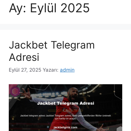
Ay:
Eylül 2025
Jackbet Telegram
Adresi
Eylül 27, 2025
Yazarı:
admin