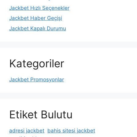
Jackbet Hızlı Seçenekler
Jackbet Haber Geçişi
Jackbet Kapalı Durumu
Kategoriler
Jackbet Promosyonlar
Etiket Bulutu
adresi jackbet
bahis sitesi jackbet