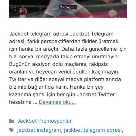
Jackbet telegram adresi Jackbet Telegram
adresi, farklı perspektiflerden fikirler üretmek
için harika bir araçtır. Daha fazla güncelleme için
bizi sosyal medyada takip etmeyi unutmayın!
Bugünün aksiyon dolu maçlarını, rakipsiz
oranları ve heyecan verici ödülleri kaçırmayın.
Twitter ve diğer sosyal medya platformlarında
bizimle bağlantıda kalın. Harika bir şey
kazanma şansı için her gün Jackbet Twitter
hesabına …
Devamını oku…
Kategoriler
Jackbet Promosyonlar
Etiketler
jackbet instagram
,
jackbet telegram adresi
,