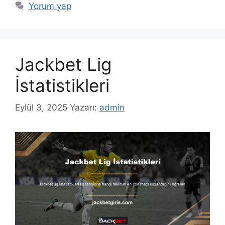
Yorum yap
Jackbet Lig
İstatistikleri
Eylül 3, 2025
Yazarı:
admin