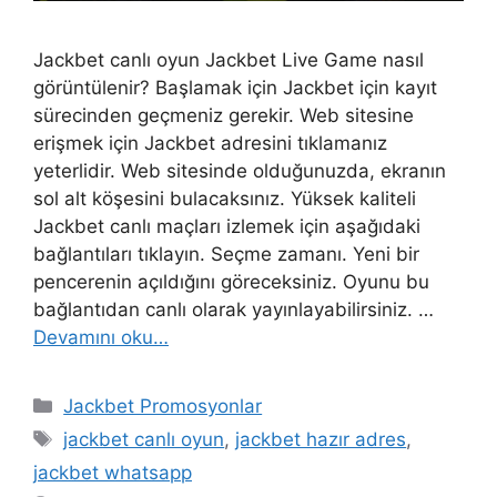
Jackbet canlı oyun Jackbet Live Game nasıl
görüntülenir? Başlamak için Jackbet için kayıt
sürecinden geçmeniz gerekir. Web sitesine
erişmek için Jackbet adresini tıklamanız
yeterlidir. Web sitesinde olduğunuzda, ekranın
sol alt köşesini bulacaksınız. Yüksek kaliteli
Jackbet canlı maçları izlemek için aşağıdaki
bağlantıları tıklayın. Seçme zamanı. Yeni bir
pencerenin açıldığını göreceksiniz. Oyunu bu
bağlantıdan canlı olarak yayınlayabilirsiniz. …
Devamını oku…
Kategoriler
Jackbet Promosyonlar
Etiketler
jackbet canlı oyun
,
jackbet hazır adres
,
jackbet whatsapp