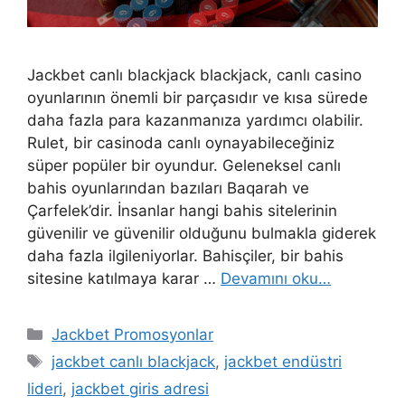
Jackbet canlı blackjack blackjack, canlı casino
oyunlarının önemli bir parçasıdır ve kısa sürede
daha fazla para kazanmanıza yardımcı olabilir.
Rulet, bir casinoda canlı oynayabileceğiniz
süper popüler bir oyundur. Geleneksel canlı
bahis oyunlarından bazıları Baqarah ve
Çarfelek’dir. İnsanlar hangi bahis sitelerinin
güvenilir ve güvenilir olduğunu bulmakla giderek
daha fazla ilgileniyorlar. Bahisçiler, bir bahis
sitesine katılmaya karar …
Devamını oku…
Kategoriler
Jackbet Promosyonlar
Etiketler
jackbet canlı blackjack
,
jackbet endüstri
lideri
,
jackbet giris adresi