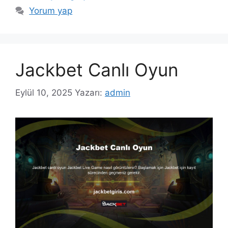
Yorum yap
Jackbet Canlı Oyun
Eylül 10, 2025
Yazarı:
admin