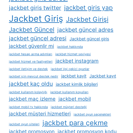
jackbet giris yap
jackbet giris twitter
Jackbet Giriş
Jackbet Girişi
Jackbet Güncel
jackbet güncel adres
jackbet güncel adresi
Jackbet güncel giriş
jackbet güvenlir mi
jackbet hakkında
jackbet hesap açma adımları
jackbet hizmet seviyesi
jackbet instagram
jackbet hizmet ve faaliyetleri
jackbet i̇letişim ve destek
jackbet i̇lgi çekici oyunlar
jackbet kayit
Jackbet kayıt
jackbet i̇çin mevcut destek nedir
jackbet kaç oldu
jackbet kimlik bilgileri
jackbet kullanım kolaylığı
jackbet kullanım koşulları
jackbet maç izleme
jackbet mobil
jackbet mobil tv hakkında
jackbet müşteri desteği
jackbet müşteri hizmetleri
jackbet oyun seçenekleri
jackbet para çekme
jackbet oyun siteleri
jackbet promosyon
jackbet promosyon kodu