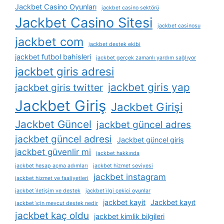
Jackbet Casino Oyunları
jackbet casino sektörü
Jackbet Casino Sitesi
jackbet casinosu
jackbet com
jackbet destek ekibi
jackbet futbol bahisleri
jackbet gerçek zamanlı yardım sağlıyor
jackbet giris adresi
jackbet giris yap
jackbet giris twitter
Jackbet Giriş
Jackbet Girişi
Jackbet Güncel
jackbet güncel adres
jackbet güncel adresi
Jackbet güncel giriş
jackbet güvenlir mi
jackbet hakkında
jackbet hesap açma adımları
jackbet hizmet seviyesi
jackbet instagram
jackbet hizmet ve faaliyetleri
jackbet i̇letişim ve destek
jackbet i̇lgi çekici oyunlar
jackbet kayit
Jackbet kayıt
jackbet i̇çin mevcut destek nedir
jackbet kaç oldu
jackbet kimlik bilgileri