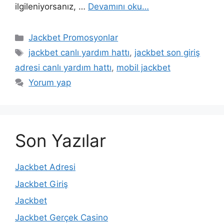
ilgileniyorsanız, …
Devamını oku…
Kategoriler
Jackbet Promosyonlar
Etiketler
jackbet canlı yardım hattı
,
jackbet son giriş
adresi canlı yardım hattı
,
mobil jackbet
Yorum yap
Son Yazılar
Jackbet Adresi
Jackbet Giriş
Jackbet
Jackbet Gerçek Casino