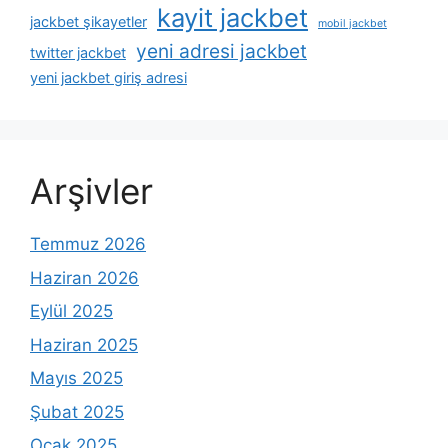
kayit jackbet
jackbet şikayetler
mobil jackbet
yeni adresi jackbet
twitter jackbet
yeni jackbet giriş adresi
Arşivler
Temmuz 2026
Haziran 2026
Eylül 2025
Haziran 2025
Mayıs 2025
Şubat 2025
Ocak 2025