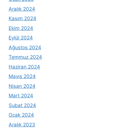
Aralık 2024
Kasım 2024
Ekim 2024
Eylül 2024
Ağustos 2024
Temmuz 2024
Haziran 2024
Mayıs 2024
Nisan 2024
Mart 2024
Şubat 2024
Ocak 2024
Aralık 2023