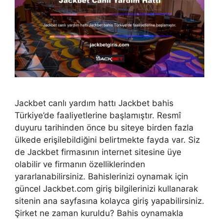
Jackbet canlı yardım hattı Jackbet bahis
Türkiye’de faaliyetlerine başlamıştır. Resmî
duyuru tarihinden önce bu siteye birden fazla
ülkede erişilebildiğini belirtmekte fayda var. Siz
de Jackbet firmasının internet sitesine üye
olabilir ve firmanın özelliklerinden
yararlanabilirsiniz. Bahislerinizi oynamak için
güncel Jackbet.com giriş bilgilerinizi kullanarak
sitenin ana sayfasına kolayca giriş yapabilirsiniz.
Şirket ne zaman kuruldu? Bahis oynamakla