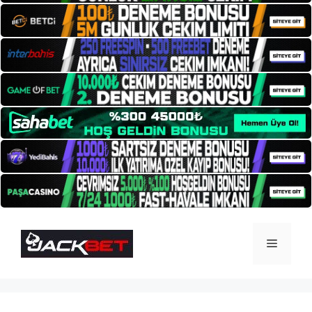
İçeriğe
atla
Menü