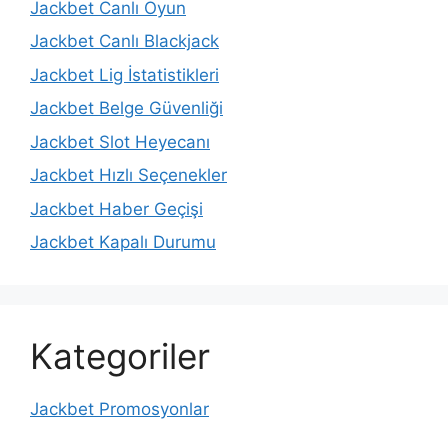
Jackbet Canlı Oyun
Jackbet Canlı Blackjack
Jackbet Lig İstatistikleri
Jackbet Belge Güvenliği
Jackbet Slot Heyecanı
Jackbet Hızlı Seçenekler
Jackbet Haber Geçişi
Jackbet Kapalı Durumu
Kategoriler
Jackbet Promosyonlar