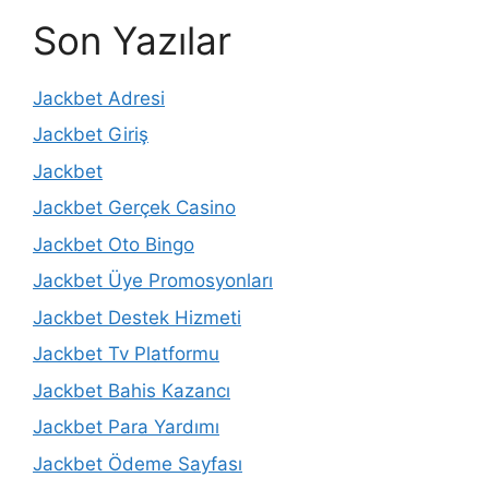
Son Yazılar
Jackbet Adresi
Jackbet Giriş
Jackbet
Jackbet Gerçek Casino
Jackbet Oto Bingo
Jackbet Üye Promosyonları
Jackbet Destek Hizmeti
Jackbet Tv Platformu
Jackbet Bahis Kazancı
Jackbet Para Yardımı
Jackbet Ödeme Sayfası