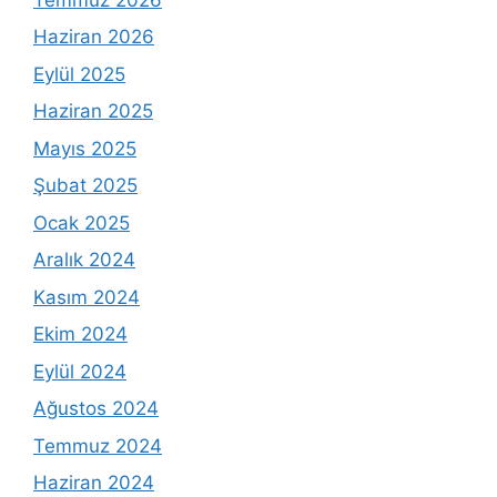
Haziran 2026
Eylül 2025
Haziran 2025
Mayıs 2025
Şubat 2025
Ocak 2025
Aralık 2024
Kasım 2024
Ekim 2024
Eylül 2024
Ağustos 2024
Temmuz 2024
Haziran 2024