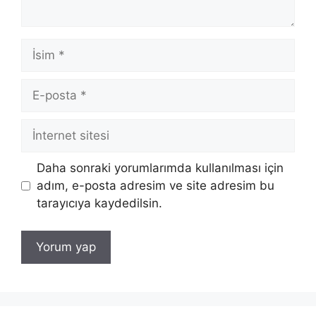
İsim
E-
posta
İnternet
sitesi
Daha sonraki yorumlarımda kullanılması için
adım, e-posta adresim ve site adresim bu
tarayıcıya kaydedilsin.