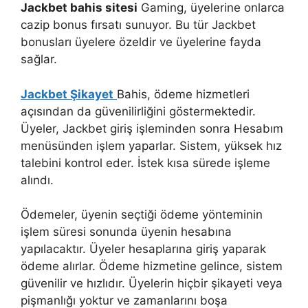
Jackbet bahis sitesi
Gaming, üyelerine onlarca
cazip bonus fırsatı sunuyor. Bu tür Jackbet
bonusları üyelere özeldir ve üyelerine fayda
sağlar.
Jackbet Şikayet
Bahis, ödeme hizmetleri
açısından da güvenilirliğini göstermektedir.
Üyeler, Jackbet giriş işleminden sonra Hesabım
menüsünden işlem yaparlar. Sistem, yüksek hız
talebini kontrol eder. İstek kısa sürede işleme
alındı.
Ödemeler, üyenin seçtiği ödeme yönteminin
işlem süresi sonunda üyenin hesabına
yapılacaktır. Üyeler hesaplarına giriş yaparak
ödeme alırlar. Ödeme hizmetine gelince, sistem
güvenilir ve hızlıdır. Üyelerin hiçbir şikayeti veya
pişmanlığı yoktur ve zamanlarını boşa