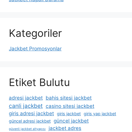
Kategoriler
Jackbet Promosyonlar
Etiket Bulutu
adresi jackbet
bahis sitesi jackbet
canli jackbet
casino sitesi jackbet
giris adresi jackbet
giris jackbet
giris yap jackbet
güncel jackbet
güncel adresi jackbet
jackbet adres
güvenli jackbet altyapısı