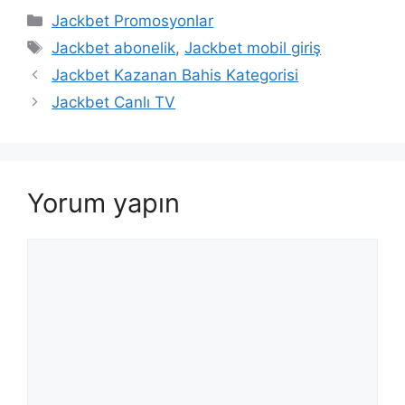
Kategoriler
Jackbet Promosyonlar
Etiketler
Jackbet abonelik
,
Jackbet mobil giriş
Yazı
Jackbet Kazanan Bahis Kategorisi
dolaşımı
Jackbet Canlı TV
Yorum yapın
Yorum