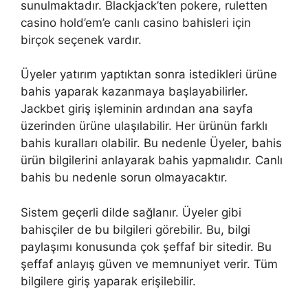
sunulmaktadır. Blackjack’ten pokere, ruletten
casino hold’em’e canlı casino bahisleri için
birçok seçenek vardır.
Üyeler yatırım yaptıktan sonra istedikleri ürüne
bahis yaparak kazanmaya başlayabilirler.
Jackbet giriş işleminin ardından ana sayfa
üzerinden ürüne ulaşılabilir. Her ürünün farklı
bahis kuralları olabilir. Bu nedenle Üyeler, bahis
ürün bilgilerini anlayarak bahis yapmalıdır. Canlı
bahis bu nedenle sorun olmayacaktır.
Sistem geçerli dilde sağlanır. Üyeler gibi
bahisçiler de bu bilgileri görebilir. Bu, bilgi
paylaşımı konusunda çok şeffaf bir sitedir. Bu
şeffaf anlayış güven ve memnuniyet verir. Tüm
bilgilere giriş yaparak erişilebilir.