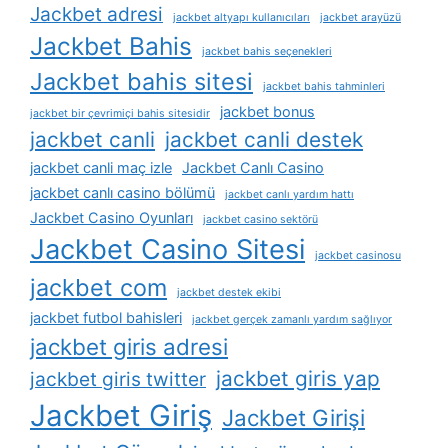
Jackbet adresi
jackbet altyapı kullanıcıları
jackbet arayüzü
Jackbet Bahis
jackbet bahis seçenekleri
Jackbet bahis sitesi
jackbet bahis tahminleri
jackbet bonus
jackbet bir çevrimiçi bahis sitesidir
jackbet canli
jackbet canli destek
jackbet canli maç izle
Jackbet Canlı Casino
jackbet canlı casino bölümü
jackbet canlı yardım hattı
Jackbet Casino Oyunları
jackbet casino sektörü
Jackbet Casino Sitesi
jackbet casinosu
jackbet com
jackbet destek ekibi
jackbet futbol bahisleri
jackbet gerçek zamanlı yardım sağlıyor
jackbet giris adresi
jackbet giris yap
jackbet giris twitter
Jackbet Giriş
Jackbet Girişi