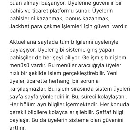
puan almayı başarıyor. Üyelerine güvenilir bir
bahis ve ticaret platformu sunar. Üyelerin
bahislerini kazanmak, bonus kazanmak,
Jackbet para çekme işlemleri için güveni vardır.
Aktüel ana sayfada tüm bilgilerini üyeleriyle
paylaşıyor. Üyeler gibi sisteme giriş yapan
bahisçiler de her şeyi biliyor. Gelişmiş bir işlem
menüsü vardır. Bu menüler aracılığıyla üyeler
hızlı bir şekilde işlem gerçekleştirebilir. Yeni
üyeler ticarette herhangi bir sorunla
karşılaşmazlar. Bu işlem sırasında sistem üyeleri
sayfa sayfa yönlendirilir. Bu, süreci kolaylaştırır.
Her bölüm ayrı bilgiler içermektedir. Her konuda
gerekli bilgilere kolayca erişilebilir. Şeffaf bilgi
paylaşır. Bu da üyelerin sisteme olan güvenini
arttırır.