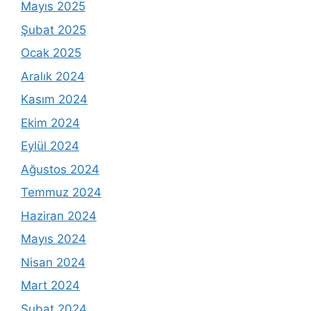
Mayıs 2025
Şubat 2025
Ocak 2025
Aralık 2024
Kasım 2024
Ekim 2024
Eylül 2024
Ağustos 2024
Temmuz 2024
Haziran 2024
Mayıs 2024
Nisan 2024
Mart 2024
Şubat 2024