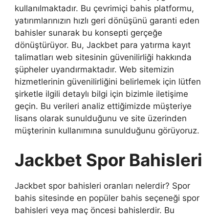
kullanılmaktadır. Bu çevrimiçi bahis platformu,
yatırımlarınızın hızlı geri dönüşünü garanti eden
bahisler sunarak bu konsepti gerçeğe
dönüştürüyor. Bu, Jackbet para yatırma kayıt
talimatları web sitesinin güvenilirliği hakkında
şüpheler uyandırmaktadır. Web sitemizin
hizmetlerinin güvenilirliğini belirlemek için lütfen
şirketle ilgili detaylı bilgi için bizimle iletişime
geçin. Bu verileri analiz ettiğimizde müşteriye
lisans olarak sunulduğunu ve site üzerinden
müşterinin kullanımına sunulduğunu görüyoruz.
Jackbet Spor Bahisleri
Jackbet spor bahisleri oranları nelerdir? Spor
bahis sitesinde en popüler bahis seçeneği spor
bahisleri veya maç öncesi bahislerdir. Bu