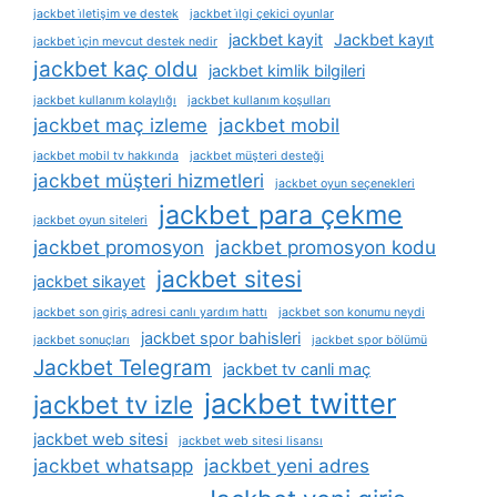
jackbet i̇letişim ve destek
jackbet i̇lgi çekici oyunlar
jackbet kayit
Jackbet kayıt
jackbet i̇çin mevcut destek nedir
jackbet kaç oldu
jackbet kimlik bilgileri
jackbet kullanım kolaylığı
jackbet kullanım koşulları
jackbet maç izleme
jackbet mobil
jackbet mobil tv hakkında
jackbet müşteri desteği
jackbet müşteri hizmetleri
jackbet oyun seçenekleri
jackbet para çekme
jackbet oyun siteleri
jackbet promosyon
jackbet promosyon kodu
jackbet sitesi
jackbet sikayet
jackbet son giriş adresi canlı yardım hattı
jackbet son konumu neydi
jackbet spor bahisleri
jackbet sonuçları
jackbet spor bölümü
Jackbet Telegram
jackbet tv canli maç
jackbet twitter
jackbet tv izle
jackbet web sitesi
jackbet web sitesi lisansı
jackbet whatsapp
jackbet yeni adres