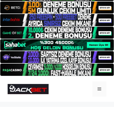
İçeriğe
atla
Menü