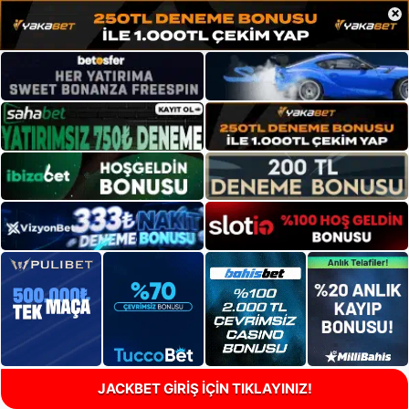
×
JACKBET GİRİŞ İÇİN TIKLAYINIZ!