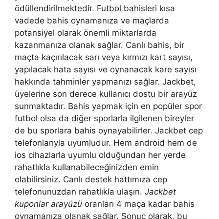
ödüllendirilmektedir. Futbol bahisleri kısa
vadede bahis oynamanıza ve maçlarda
potansiyel olarak önemli miktarlarda
kazanmanıza olanak sağlar. Canlı bahis, bir
maçta kaçırılacak sarı veya kırmızı kart sayısı,
yapılacak hata sayısı ve oynanacak kare sayısı
hakkında tahminler yapmanızı sağlar. Jackbet,
üyelerine son derece kullanıcı dostu bir arayüz
sunmaktadır. Bahis yapmak için en popüler spor
futbol olsa da diğer sporlarla ilgilenen bireyler
de bu sporlara bahis oynayabilirler. Jackbet cep
telefonlarıyla uyumludur. Hem android hem de
ios cihazlarla uyumlu olduğundan her yerde
rahatlıkla kullanabileceğinizden emin
olabilirsiniz. Canlı destek hattımıza cep
telefonunuzdan rahatlıkla ulaşın.
Jackbet
kuponlar arayüzü
oranları 4 maça kadar bahis
oynamanıza olanak sağlar. Sonuç olarak, bu