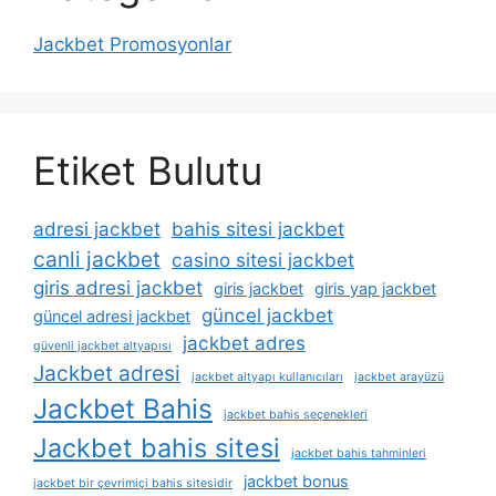
Jackbet Promosyonlar
Etiket Bulutu
adresi jackbet
bahis sitesi jackbet
canli jackbet
casino sitesi jackbet
giris adresi jackbet
giris jackbet
giris yap jackbet
güncel jackbet
güncel adresi jackbet
jackbet adres
güvenli jackbet altyapısı
Jackbet adresi
jackbet altyapı kullanıcıları
jackbet arayüzü
Jackbet Bahis
jackbet bahis seçenekleri
Jackbet bahis sitesi
jackbet bahis tahminleri
jackbet bonus
jackbet bir çevrimiçi bahis sitesidir