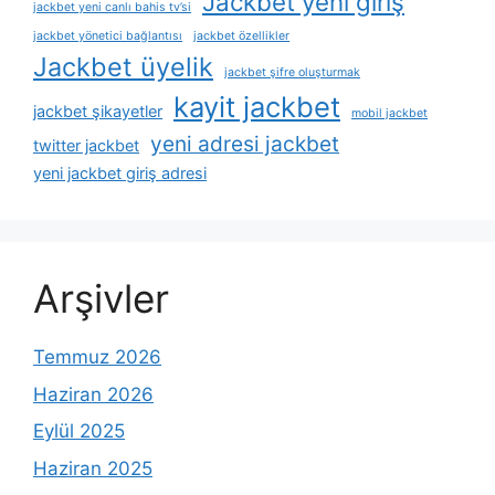
Jackbet yeni giriş
jackbet yeni canlı bahis tv’si
jackbet yönetici bağlantısı
jackbet özellikler
Jackbet üyelik
jackbet şifre oluşturmak
kayit jackbet
jackbet şikayetler
mobil jackbet
yeni adresi jackbet
twitter jackbet
yeni jackbet giriş adresi
Arşivler
Temmuz 2026
Haziran 2026
Eylül 2025
Haziran 2025