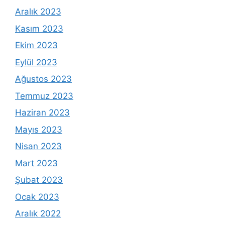
Aralık 2023
Kasım 2023
Ekim 2023
Eylül 2023
Ağustos 2023
Temmuz 2023
Haziran 2023
Mayıs 2023
Nisan 2023
Mart 2023
Şubat 2023
Ocak 2023
Aralık 2022