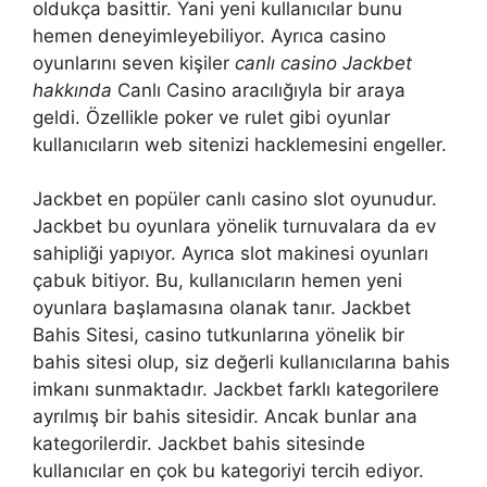
oldukça basittir. Yani yeni kullanıcılar bunu
hemen deneyimleyebiliyor. Ayrıca casino
oyunlarını seven kişiler
canlı casino Jackbet
hakkında
Canlı Casino aracılığıyla bir araya
geldi. Özellikle poker ve rulet gibi oyunlar
kullanıcıların web sitenizi hacklemesini engeller.
Jackbet en popüler canlı casino slot oyunudur.
Jackbet bu oyunlara yönelik turnuvalara da ev
sahipliği yapıyor. Ayrıca slot makinesi oyunları
çabuk bitiyor. Bu, kullanıcıların hemen yeni
oyunlara başlamasına olanak tanır. Jackbet
Bahis Sitesi, casino tutkunlarına yönelik bir
bahis sitesi olup, siz değerli kullanıcılarına bahis
imkanı sunmaktadır. Jackbet farklı kategorilere
ayrılmış bir bahis sitesidir. Ancak bunlar ana
kategorilerdir. Jackbet bahis sitesinde
kullanıcılar en çok bu kategoriyi tercih ediyor.