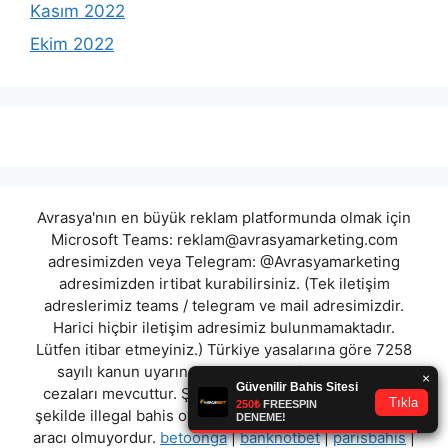
Kasım 2022
Ekim 2022
Avrasya'nın en büyük reklam platformunda olmak için
Microsoft Teams:
reklam@avrasyamarketing.com
adresimizden veya Telegram: @Avrasyamarketing
adresimizden irtibat kurabilirsiniz. (Tek iletişim
adreslerimiz teams / telegram ve mail adresimizdir.
Harici hiçbir iletişim adresimiz bulunmamaktadır.
Lütfen itibar etmeyiniz.) Türkiye yasalarına göre 7258
sayılı kanun uyarınca yasa dışı bahis oynamanın
cezaları mevcuttur. Şu an bulunduğunuz site hiç bir
şekilde illegal bahis oyunları oynatmıyor ve oynamaya
aracı olmuyordur.
betoonga
|
banknotbet
|
parisbahis
|