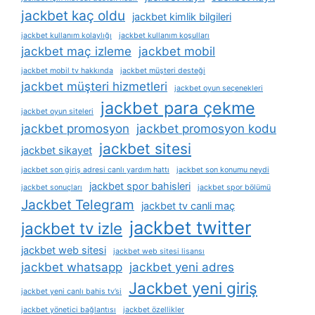
jackbet kaç oldu
jackbet kimlik bilgileri
jackbet kullanım kolaylığı
jackbet kullanım koşulları
jackbet maç izleme
jackbet mobil
jackbet mobil tv hakkında
jackbet müşteri desteği
jackbet müşteri hizmetleri
jackbet oyun seçenekleri
jackbet para çekme
jackbet oyun siteleri
jackbet promosyon
jackbet promosyon kodu
jackbet sitesi
jackbet sikayet
jackbet son giriş adresi canlı yardım hattı
jackbet son konumu neydi
jackbet spor bahisleri
jackbet sonuçları
jackbet spor bölümü
Jackbet Telegram
jackbet tv canli maç
jackbet twitter
jackbet tv izle
jackbet web sitesi
jackbet web sitesi lisansı
jackbet whatsapp
jackbet yeni adres
Jackbet yeni giriş
jackbet yeni canlı bahis tv’si
jackbet yönetici bağlantısı
jackbet özellikler