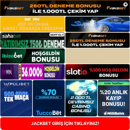
×
JACKBET GİRİŞ İÇİN TIKLAYINIZ!