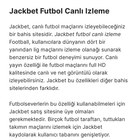
Jackbet Futbol Canlı Izleme
Jackbet, canlı futbol maçlarını izleyebileceğiniz
bir bahis sitesidir.
Jackbet futbol canlı izleme
Football, kullanıcılara dünyanın dört bir
yanından lig maçlarını izleme olanağı sunarak
benzersiz bir futbol deneyimi sunuyor. Canlı
yayın özelliği ile futbol maçlarını full HD
kalitesinde canlı ve net görüntülü olarak
izleyebilirsiniz. Jackbet bu özellikleri diğer bahis
sitelerinden farklıdır.
Futbolseverlerin bu özelliği kullanabilmeleri için
Jackbet satış sitesine üye olmaları
gerekmektedir. Birçok futbol taraftarı, tuttukları
takımın maçlarını izlemek için Jackbet
kaydolarak kullanıcı tabanını genişletiyor.