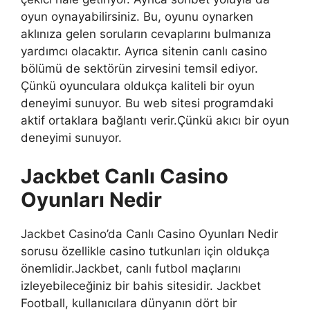
oyun oynayabilirsiniz. Bu, oyunu oynarken
aklınıza gelen soruların cevaplarını bulmanıza
yardımcı olacaktır. Ayrıca sitenin canlı casino
bölümü de sektörün zirvesini temsil ediyor.
Çünkü oyunculara oldukça kaliteli bir oyun
deneyimi sunuyor. Bu web sitesi programdaki
aktif ortaklara bağlantı verir.Çünkü akıcı bir oyun
deneyimi sunuyor.
Jackbet Canlı Casino
Oyunları Nedir
Jackbet Casino’da Canlı Casino Oyunları Nedir
sorusu özellikle casino tutkunları için oldukça
önemlidir.Jackbet, canlı futbol maçlarını
izleyebileceğiniz bir bahis sitesidir. Jackbet
Football, kullanıcılara dünyanın dört bir