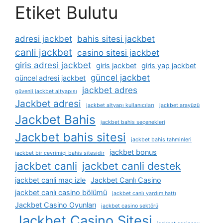
Etiket Bulutu
adresi jackbet
bahis sitesi jackbet
canli jackbet
casino sitesi jackbet
giris adresi jackbet
giris jackbet
giris yap jackbet
güncel jackbet
güncel adresi jackbet
jackbet adres
güvenli jackbet altyapısı
Jackbet adresi
jackbet altyapı kullanıcıları
jackbet arayüzü
Jackbet Bahis
jackbet bahis seçenekleri
Jackbet bahis sitesi
jackbet bahis tahminleri
jackbet bonus
jackbet bir çevrimiçi bahis sitesidir
jackbet canli
jackbet canli destek
jackbet canli maç izle
Jackbet Canlı Casino
jackbet canlı casino bölümü
jackbet canlı yardım hattı
Jackbet Casino Oyunları
jackbet casino sektörü
Jackbet Casino Sitesi