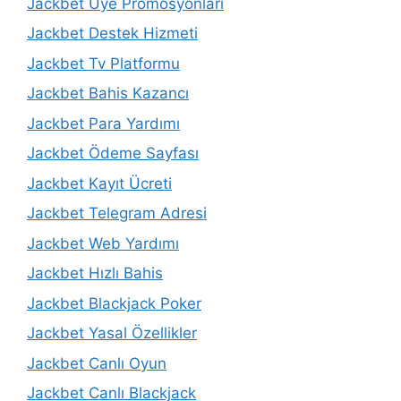
Jackbet Üye Promosyonları
Jackbet Destek Hizmeti
Jackbet Tv Platformu
Jackbet Bahis Kazancı
Jackbet Para Yardımı
Jackbet Ödeme Sayfası
Jackbet Kayıt Ücreti
Jackbet Telegram Adresi
Jackbet Web Yardımı
Jackbet Hızlı Bahis
Jackbet Blackjack Poker
Jackbet Yasal Özellikler
Jackbet Canlı Oyun
Jackbet Canlı Blackjack