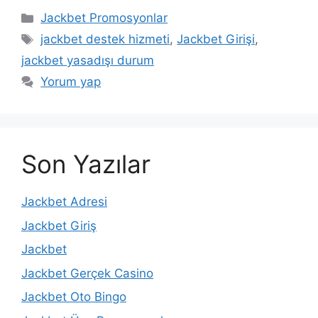
Kategoriler
Jackbet Promosyonlar
Etiketler
jackbet destek hizmeti
,
Jackbet Girişi
,
jackbet yasadışı durum
Yorum yap
Son Yazılar
Jackbet Adresi
Jackbet Giriş
Jackbet
Jackbet Gerçek Casino
Jackbet Oto Bingo