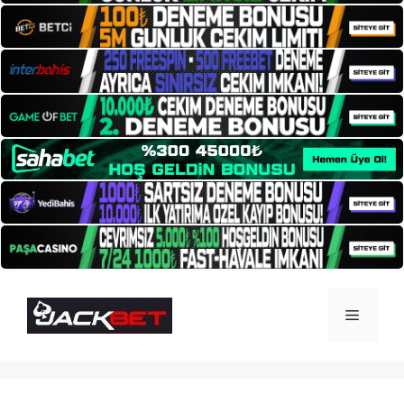
İçeriğe
atla
Menü