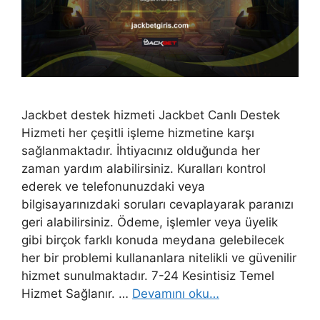
Jackbet destek hizmeti Jackbet Canlı Destek
Hizmeti her çeşitli işleme hizmetine karşı
sağlanmaktadır. İhtiyacınız olduğunda her
zaman yardım alabilirsiniz. Kuralları kontrol
ederek ve telefonunuzdaki veya
bilgisayarınızdaki soruları cevaplayarak paranızı
geri alabilirsiniz. Ödeme, işlemler veya üyelik
gibi birçok farklı konuda meydana gelebilecek
her bir problemi kullananlara nitelikli ve güvenilir
hizmet sunulmaktadır. 7-24 Kesintisiz Temel
Hizmet Sağlanır. …
Devamını oku…