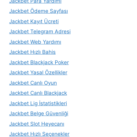
Jackbet Para Yardımı
Jackbet Ödeme Sayfası
Jackbet Kayıt Ücreti
Jackbet Telegram Adresi
Jackbet Web Yardımı
Jackbet Hızlı Bahis
Jackbet Blackjack Poker
Jackbet Yasal Özellikler
Jackbet Canlı Oyun
Jackbet Canlı Blackjack
Jackbet Lig İstatistikleri
Jackbet Belge Güvenliği
Jackbet Slot Heyecanı
Jackbet Hızlı Seçenekler