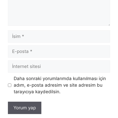
İsim
E-
posta
İnternet
sitesi
Daha sonraki yorumlarımda kullanılması için
adım, e-posta adresim ve site adresim bu
tarayıcıya kaydedilsin.