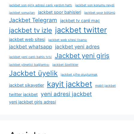
jackbet son giriş adresi canlı yardım hattı
jackbet son konumu neydi
jackbet spor bahisleri
jackbet sonuçları
jackbet spor bölümü
Jackbet Telegram
jackbet tv canli maç
jackbet twitter
jackbet tv izle
jackbet web sitesi
jackbet web sitesi lisansı
jackbet whatsapp
jackbet yeni adres
Jackbet yeni giriş
jackbet yeni canlı bahis tv’si
jackbet yönetici bağlantısı
jackbet özellikler
Jackbet üyelik
jackbet şifre oluşturmak
kayit jackbet
jackbet şikayetler
mobil jackbet
yeni adresi jackbet
twitter jackbet
yeni jackbet giriş adresi