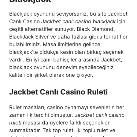
Blackjack oyununu seviyorsanız, bu site Jackbet
Canlı Casino
Jackbet canlı casino blackjack
için
çeşitli alternatifler sunuyor. Black Diamond,
BlackJack Silver ve daha fazlası gibi alternatifler
bulabilirsiniz. Masa limitlerine gelince,
blackjack’te oldukça kesin olan birkaç seçenek
vardır. En iyi canlı bahisçiler arasında Jackbet,
blackjack oyununu deneyimleyebileceğiniz
kaliteli bir şirket olarak öne çıkıyor.
Jackbet Canlı Casino Ruleti
Rulet masaları, casino oynamayı sevenlerin her
zaman ilk tercihi olmuştur.
Jackbet canlı casino
ruleti
masası da üyelere farklı seçenekler
sunmaktadır. Tek top rulet, iki toplu rulet ve