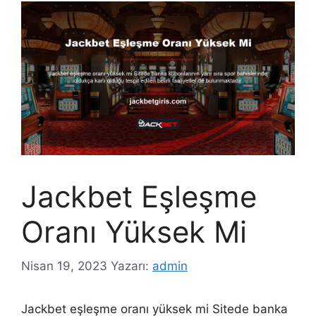
Jackbet Eşleşme
Oranı Yüksek Mi
Nisan 19, 2023
Yazarı:
admin
Jackbet eşleşme oranı yüksek mi Sitede banka