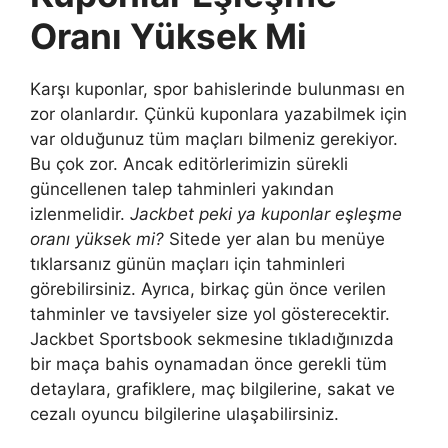
Oranı Yüksek Mi
Karşı kuponlar, spor bahislerinde bulunması en
zor olanlardır. Çünkü kuponlara yazabilmek için
var olduğunuz tüm maçları bilmeniz gerekiyor.
Bu çok zor. Ancak editörlerimizin sürekli
güncellenen talep tahminleri yakından
izlenmelidir.
Jackbet peki ya kuponlar eşleşme
oranı yüksek mi?
Sitede yer alan bu menüye
tıklarsanız günün maçları için tahminleri
görebilirsiniz. Ayrıca, birkaç gün önce verilen
tahminler ve tavsiyeler size yol gösterecektir.
Jackbet Sportsbook sekmesine tıkladığınızda
bir maça bahis oynamadan önce gerekli tüm
detaylara, grafiklere, maç bilgilerine, sakat ve
cezalı oyuncu bilgilerine ulaşabilirsiniz.