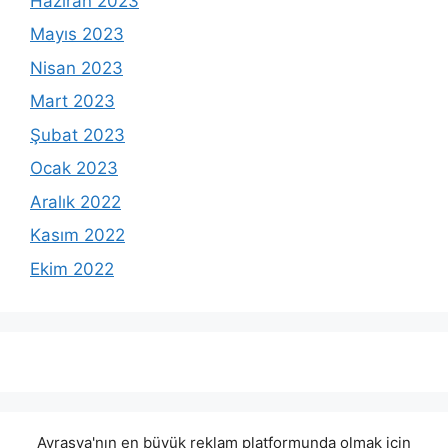
Haziran 2023
Mayıs 2023
Nisan 2023
Mart 2023
Şubat 2023
Ocak 2023
Aralık 2022
Kasım 2022
Ekim 2022
Avrasya'nın en büyük reklam platformunda olmak için