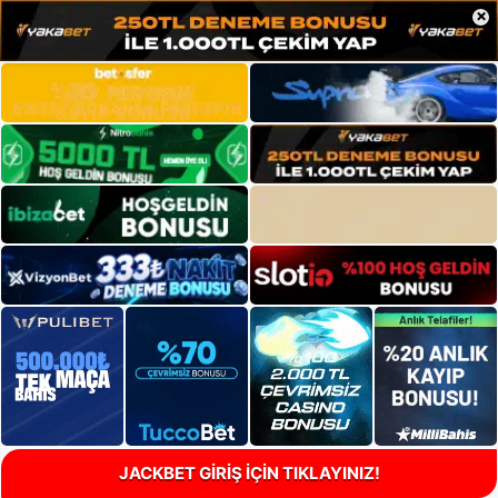
×
JACKBET GİRİŞ İÇİN TIKLAYINIZ!