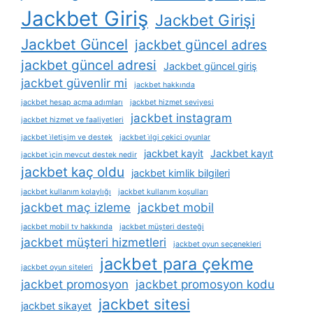
Jackbet Giriş
Jackbet Girişi
Jackbet Güncel
jackbet güncel adres
jackbet güncel adresi
Jackbet güncel giriş
jackbet güvenlir mi
jackbet hakkında
jackbet hesap açma adımları
jackbet hizmet seviyesi
jackbet instagram
jackbet hizmet ve faaliyetleri
jackbet i̇letişim ve destek
jackbet i̇lgi çekici oyunlar
jackbet kayit
Jackbet kayıt
jackbet i̇çin mevcut destek nedir
jackbet kaç oldu
jackbet kimlik bilgileri
jackbet kullanım kolaylığı
jackbet kullanım koşulları
jackbet maç izleme
jackbet mobil
jackbet mobil tv hakkında
jackbet müşteri desteği
jackbet müşteri hizmetleri
jackbet oyun seçenekleri
jackbet para çekme
jackbet oyun siteleri
jackbet promosyon
jackbet promosyon kodu
jackbet sitesi
jackbet sikayet