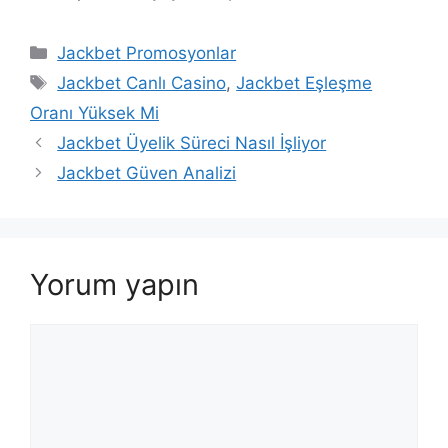
Kategoriler
Jackbet Promosyonlar
Etiketler
Jackbet Canlı Casino
,
Jackbet Eşleşme
Oranı Yüksek Mi
Yazı
Jackbet Üyelik Süreci Nasıl İşliyor
dolaşımı
Jackbet Güven Analizi
Yorum yapın
Yorum