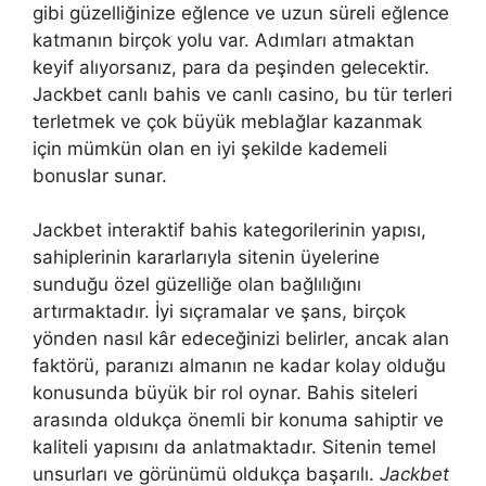
gibi güzelliğinize eğlence ve uzun süreli eğlence
katmanın birçok yolu var. Adımları atmaktan
keyif alıyorsanız, para da peşinden gelecektir.
Jackbet canlı bahis ve canlı casino, bu tür terleri
terletmek ve çok büyük meblağlar kazanmak
için mümkün olan en iyi şekilde kademeli
bonuslar sunar.
Jackbet interaktif bahis kategorilerinin yapısı,
sahiplerinin kararlarıyla sitenin üyelerine
sunduğu özel güzelliğe olan bağlılığını
artırmaktadır. İyi sıçramalar ve şans, birçok
yönden nasıl kâr edeceğinizi belirler, ancak alan
faktörü, paranızı almanın ne kadar kolay olduğu
konusunda büyük bir rol oynar. Bahis siteleri
arasında oldukça önemli bir konuma sahiptir ve
kaliteli yapısını da anlatmaktadır. Sitenin temel
unsurları ve görünümü oldukça başarılı.
Jackbet