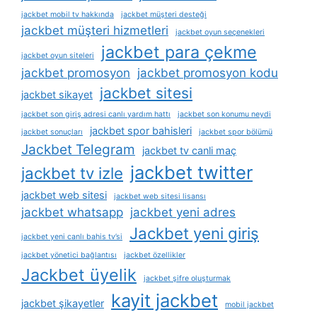
jackbet mobil tv hakkında
jackbet müşteri desteği
jackbet müşteri hizmetleri
jackbet oyun seçenekleri
jackbet para çekme
jackbet oyun siteleri
jackbet promosyon
jackbet promosyon kodu
jackbet sitesi
jackbet sikayet
jackbet son giriş adresi canlı yardım hattı
jackbet son konumu neydi
jackbet spor bahisleri
jackbet sonuçları
jackbet spor bölümü
Jackbet Telegram
jackbet tv canli maç
jackbet twitter
jackbet tv izle
jackbet web sitesi
jackbet web sitesi lisansı
jackbet whatsapp
jackbet yeni adres
Jackbet yeni giriş
jackbet yeni canlı bahis tv’si
jackbet yönetici bağlantısı
jackbet özellikler
Jackbet üyelik
jackbet şifre oluşturmak
kayit jackbet
jackbet şikayetler
mobil jackbet