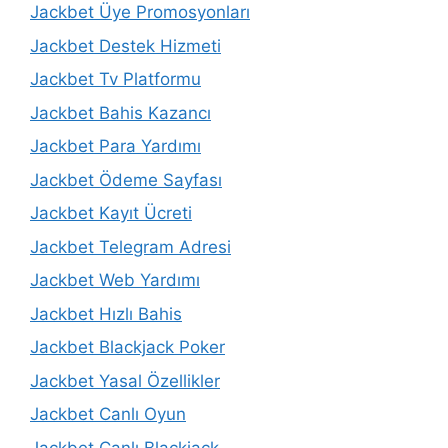
Jackbet Üye Promosyonları
Jackbet Destek Hizmeti
Jackbet Tv Platformu
Jackbet Bahis Kazancı
Jackbet Para Yardımı
Jackbet Ödeme Sayfası
Jackbet Kayıt Ücreti
Jackbet Telegram Adresi
Jackbet Web Yardımı
Jackbet Hızlı Bahis
Jackbet Blackjack Poker
Jackbet Yasal Özellikler
Jackbet Canlı Oyun
Jackbet Canlı Blackjack