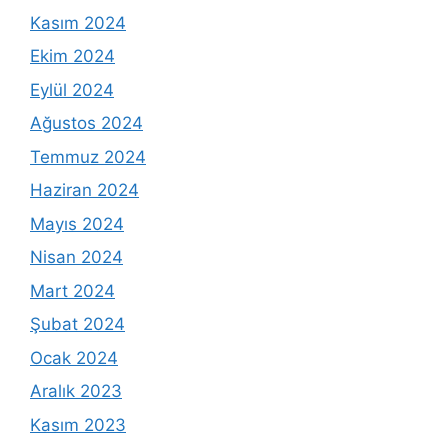
Kasım 2024
Ekim 2024
Eylül 2024
Ağustos 2024
Temmuz 2024
Haziran 2024
Mayıs 2024
Nisan 2024
Mart 2024
Şubat 2024
Ocak 2024
Aralık 2023
Kasım 2023