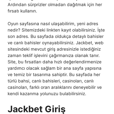
Ardından sürprizler olmadan dağıtmak için her
fırsatı kullanın.
Oyun sayfasına nasıl ulaşabilirim, yeni adres
nedir? Sitemizdeki linkten kayıt olabilirsiniz. İşte
son adres. Bu sayfada oldukça detaylı bahisler
ve canlı bahisler oynayabilirsiniz. Jackbet, web
sitesindeki mevcut giriş adresinizle istediğiniz
zaman teklif işlevini çağırmanıza olanak tanır.
Site, bu fırsatları daha hızlı değerlendirmenize
yardımcı olacak sağlam bir ana sayfa yapısına
ve temiz bir tasarıma sahiptir. Bu sayfada her
türlü bahsi, canlı bahisleri, casinoları, canlı
casinoları, farklı oran aralıklarını deneyebilir ve
kendi kazanma yolunuzu bulabilirsiniz.
Jackbet Giriş