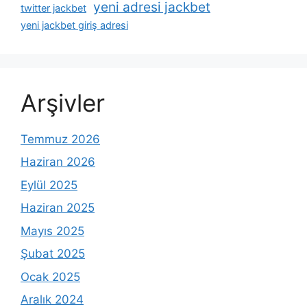
yeni adresi jackbet
twitter jackbet
yeni jackbet giriş adresi
Arşivler
Temmuz 2026
Haziran 2026
Eylül 2025
Haziran 2025
Mayıs 2025
Şubat 2025
Ocak 2025
Aralık 2024