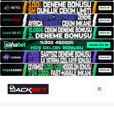
İçeriğe
atla
Menü