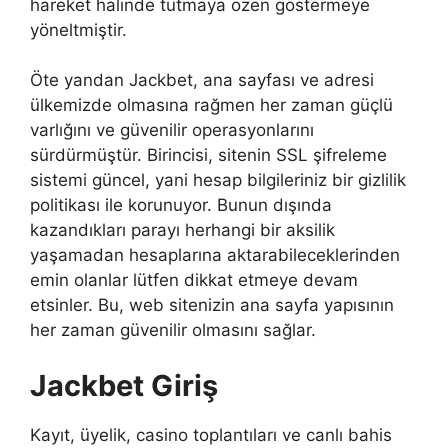
hareket halinde tutmaya özen göstermeye
yöneltmiştir.
Öte yandan Jackbet, ana sayfası ve adresi
ülkemizde olmasına rağmen her zaman güçlü
varlığını ve güvenilir operasyonlarını
sürdürmüştür. Birincisi, sitenin SSL şifreleme
sistemi güncel, yani hesap bilgileriniz bir gizlilik
politikası ile korunuyor. Bunun dışında
kazandıkları parayı herhangi bir aksilik
yaşamadan hesaplarına aktarabileceklerinden
emin olanlar lütfen dikkat etmeye devam
etsinler. Bu, web sitenizin ana sayfa yapısının
her zaman güvenilir olmasını sağlar.
Jackbet Giriş
Kayıt, üyelik, casino toplantıları ve canlı bahis