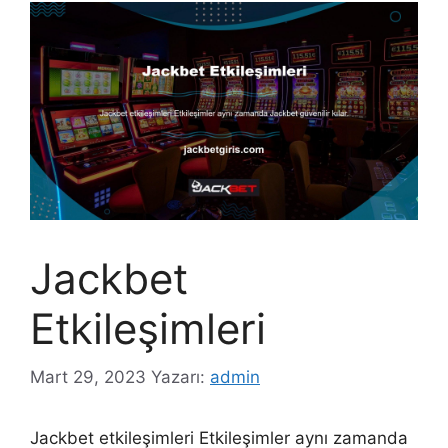
Jackbet
Etkileşimleri
Mart 29, 2023
Yazarı:
admin
Jackbet etkileşimleri Etkileşimler aynı zamanda