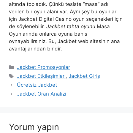
altında topladık. Çünkü tesiste “masa” adı
verilen bir oyun alanı var. Aynı şey bu oyunlar
için Jackbet Digital Casino oyun seçenekleri için
de söylenebilir.
Jackbet tahta oyunu
Masa
Oyunlarında onlarca oyuna bahis
oynayabilirsiniz. Bu, Jackbet web sitesinin ana
avantajlarından biridir.
Kategoriler
Jackbet Promosyonlar
Etiketler
Jackbet Etkileşimleri
,
Jackbet Giriş
Yazı
Ücretsiz Jackbet
dolaşımı
Jackbet Oran Analizi
Yorum yapın