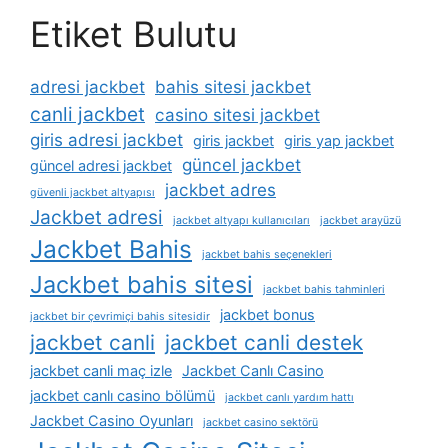
Etiket Bulutu
adresi jackbet
bahis sitesi jackbet
canli jackbet
casino sitesi jackbet
giris adresi jackbet
giris jackbet
giris yap jackbet
güncel jackbet
güncel adresi jackbet
jackbet adres
güvenli jackbet altyapısı
Jackbet adresi
jackbet altyapı kullanıcıları
jackbet arayüzü
Jackbet Bahis
jackbet bahis seçenekleri
Jackbet bahis sitesi
jackbet bahis tahminleri
jackbet bonus
jackbet bir çevrimiçi bahis sitesidir
jackbet canli
jackbet canli destek
jackbet canli maç izle
Jackbet Canlı Casino
jackbet canlı casino bölümü
jackbet canlı yardım hattı
Jackbet Casino Oyunları
jackbet casino sektörü