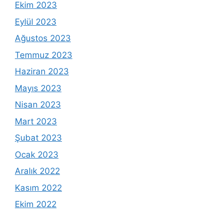
Ekim 2023
Eylül 2023
Ağustos 2023
Temmuz 2023
Haziran 2023
Mayıs 2023
Nisan 2023
Mart 2023
Şubat 2023
Ocak 2023
Aralık 2022
Kasım 2022
Ekim 2022