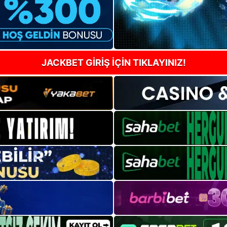
JACKBET GİRİŞ İÇİN TIKLAYINIZ!