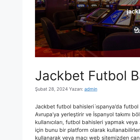
Jackbet Futbol Ba
Şubat 28, 2024
Yazarı:
admin
Jackbet futbol bahisleri i̇spanya’da futbol 
Avrupa’ya yerleştirir ve İspanyol takımı bö
kullanıcıları, futbol bahisleri yapmak vey
için bunu bir platform olarak kullanabilirl
kullanarak veya maçı web sitemizden canl