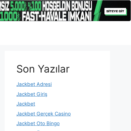
Son Yazılar
Jackbet Adresi
Jackbet Giriş
Jackbet
Jackbet Gerçek Casino
Jackbet Oto Bingo