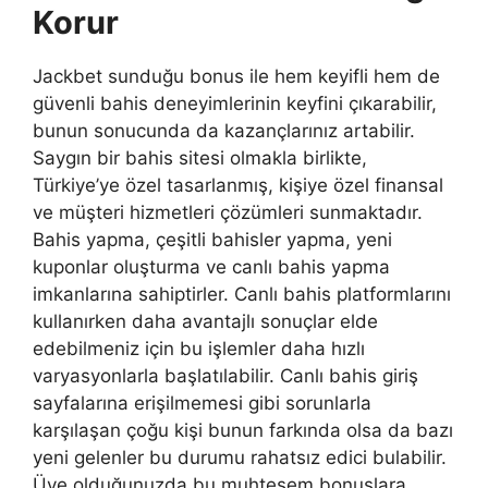
Korur
Jackbet sunduğu bonus ile hem keyifli hem de
güvenli bahis deneyimlerinin keyfini çıkarabilir,
bunun sonucunda da kazançlarınız artabilir.
Saygın bir bahis sitesi olmakla birlikte,
Türkiye’ye özel tasarlanmış, kişiye özel finansal
ve müşteri hizmetleri çözümleri sunmaktadır.
Bahis yapma, çeşitli bahisler yapma, yeni
kuponlar oluşturma ve canlı bahis yapma
imkanlarına sahiptirler. Canlı bahis platformlarını
kullanırken daha avantajlı sonuçlar elde
edebilmeniz için bu işlemler daha hızlı
varyasyonlarla başlatılabilir. Canlı bahis giriş
sayfalarına erişilmemesi gibi sorunlarla
karşılaşan çoğu kişi bunun farkında olsa da bazı
yeni gelenler bu durumu rahatsız edici bulabilir.
Üye olduğunuzda bu muhteşem bonuslara