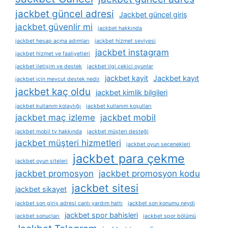
jackbet güncel adresi
Jackbet güncel giriş
jackbet güvenlir mi
jackbet hakkında
jackbet hesap açma adımları
jackbet hizmet seviyesi
jackbet instagram
jackbet hizmet ve faaliyetleri
jackbet i̇letişim ve destek
jackbet i̇lgi çekici oyunlar
jackbet kayit
Jackbet kayıt
jackbet i̇çin mevcut destek nedir
jackbet kaç oldu
jackbet kimlik bilgileri
jackbet kullanım kolaylığı
jackbet kullanım koşulları
jackbet maç izleme
jackbet mobil
jackbet mobil tv hakkında
jackbet müşteri desteği
jackbet müşteri hizmetleri
jackbet oyun seçenekleri
jackbet para çekme
jackbet oyun siteleri
jackbet promosyon
jackbet promosyon kodu
jackbet sitesi
jackbet sikayet
jackbet son giriş adresi canlı yardım hattı
jackbet son konumu neydi
jackbet spor bahisleri
jackbet sonuçları
jackbet spor bölümü