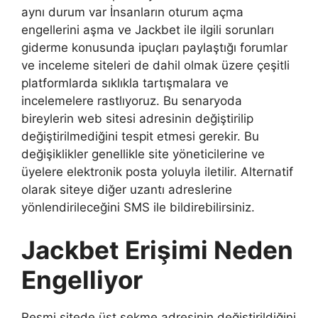
aynı durum var İnsanların oturum açma
engellerini aşma ve Jackbet ile ilgili sorunları
giderme konusunda ipuçları paylaştığı forumlar
ve inceleme siteleri de dahil olmak üzere çeşitli
platformlarda sıklıkla tartışmalara ve
incelemelere rastlıyoruz. Bu senaryoda
bireylerin web sitesi adresinin değiştirilip
değiştirilmediğini tespit etmesi gerekir. Bu
değişiklikler genellikle site yöneticilerine ve
üyelere elektronik posta yoluyla iletilir. Alternatif
olarak siteye diğer uzantı adreslerine
yönlendirileceğini SMS ile bildirebilirsiniz.
Jackbet Erişimi Neden
Engelliyor
Resmi sitede üst sekme adresinin değiştirildiğini