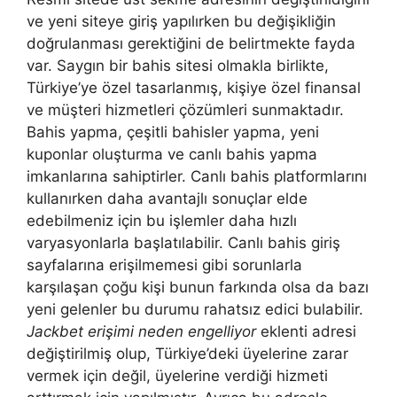
ve yeni siteye giriş yapılırken bu değişikliğin
doğrulanması gerektiğini de belirtmekte fayda
var. Saygın bir bahis sitesi olmakla birlikte,
Türkiye’ye özel tasarlanmış, kişiye özel finansal
ve müşteri hizmetleri çözümleri sunmaktadır.
Bahis yapma, çeşitli bahisler yapma, yeni
kuponlar oluşturma ve canlı bahis yapma
imkanlarına sahiptirler. Canlı bahis platformlarını
kullanırken daha avantajlı sonuçlar elde
edebilmeniz için bu işlemler daha hızlı
varyasyonlarla başlatılabilir. Canlı bahis giriş
sayfalarına erişilmemesi gibi sorunlarla
karşılaşan çoğu kişi bunun farkında olsa da bazı
yeni gelenler bu durumu rahatsız edici bulabilir.
Jackbet erişimi neden engelliyor
eklenti adresi
değiştirilmiş olup, Türkiye’deki üyelerine zarar
vermek için değil, üyelerine verdiği hizmeti