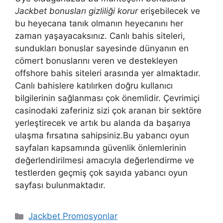
Jackbet bonusları gizliliği korur
erişebilecek ve
bu heyecana tanık olmanın heyecanını her
zaman yaşayacaksınız. Canlı bahis siteleri,
sundukları bonuslar sayesinde dünyanın en
cömert bonuslarını veren ve destekleyen
offshore bahis siteleri arasında yer almaktadır.
Canlı bahislere katılırken doğru kullanıcı
bilgilerinin sağlanması çok önemlidir. Çevrimiçi
casinodaki zaferiniz sizi çok aranan bir sektöre
yerleştirecek ve artık bu alanda da başarıya
ulaşma fırsatına sahipsiniz.Bu yabancı oyun
sayfaları kapsamında güvenlik önlemlerinin
değerlendirilmesi amacıyla değerlendirme ve
testlerden geçmiş çok sayıda yabancı oyun
sayfası bulunmaktadır.
Kategoriler
Jackbet Promosyonlar