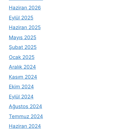
Haziran 2026
Eylül 2025
Haziran 2025
Mayıs 2025
Şubat 2025
Ocak 2025
Aralık 2024
Kasım 2024
Ekim 2024
Eylül 2024
Ağustos 2024
Temmuz 2024
Haziran 2024