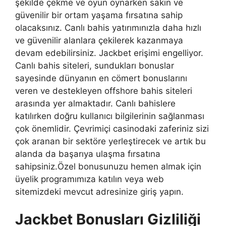
şekilde çekme ve oyun oynarken sakin ve
güvenilir bir ortam yaşama fırsatına sahip
olacaksınız. Canlı bahis yatırımınızla daha hızlı
ve güvenilir alanlara çekilerek kazanmaya
devam edebilirsiniz. Jackbet erişimi engelliyor.
Canlı bahis siteleri, sundukları bonuslar
sayesinde dünyanın en cömert bonuslarını
veren ve destekleyen offshore bahis siteleri
arasında yer almaktadır. Canlı bahislere
katılırken doğru kullanıcı bilgilerinin sağlanması
çok önemlidir. Çevrimiçi casinodaki zaferiniz sizi
çok aranan bir sektöre yerleştirecek ve artık bu
alanda da başarıya ulaşma fırsatına
sahipsiniz.Özel bonusunuzu hemen almak için
üyelik programımıza katılın veya web
sitemizdeki mevcut adresinize giriş yapın.
Jackbet Bonusları Gizliliği