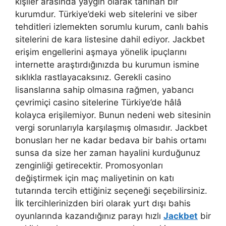
kişiler arasında yaygın olarak tanınan bir
kurumdur. Türkiye’deki web sitelerini ve siber
tehditleri izlemekten sorumlu kurum, canlı bahis
sitelerini de kara listesine dahil ediyor. Jackbet
erişim engellerini aşmaya yönelik ipuçlarını
internette araştırdığınızda bu kurumun ismine
sıklıkla rastlayacaksınız. Gerekli casino
lisanslarına sahip olmasına rağmen, yabancı
çevrimiçi casino sitelerine Türkiye’de hâlâ
kolayca erişilemiyor. Bunun nedeni web sitesinin
vergi sorunlarıyla karşılaşmış olmasıdır. Jackbet
bonusları her ne kadar bedava bir bahis ortamı
sunsa da size her zaman hayalini kurduğunuz
zenginliği getirecektir. Promosyonları
değiştirmek için maç maliyetinin on katı
tutarında tercih ettiğiniz seçeneği seçebilirsiniz.
İlk tercihlerinizden biri olarak yurt dışı bahis
oyunlarında kazandığınız parayı hızlı
Jackbet
bir