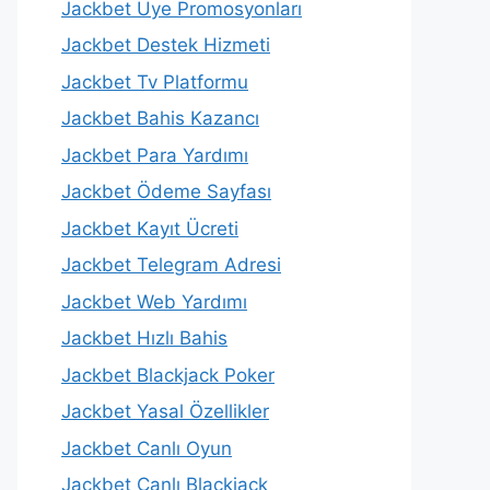
Jackbet Üye Promosyonları
Jackbet Destek Hizmeti
Jackbet Tv Platformu
Jackbet Bahis Kazancı
Jackbet Para Yardımı
Jackbet Ödeme Sayfası
Jackbet Kayıt Ücreti
Jackbet Telegram Adresi
Jackbet Web Yardımı
Jackbet Hızlı Bahis
Jackbet Blackjack Poker
Jackbet Yasal Özellikler
Jackbet Canlı Oyun
Jackbet Canlı Blackjack