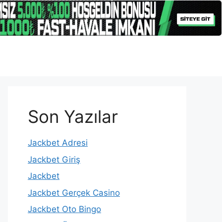
Son Yazılar
Jackbet Adresi
Jackbet Giriş
Jackbet
Jackbet Gerçek Casino
Jackbet Oto Bingo