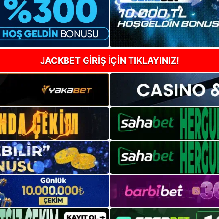
JACKBET GİRİŞ İÇİN TIKLAYINIZ!