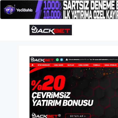
İçeriğe
atla