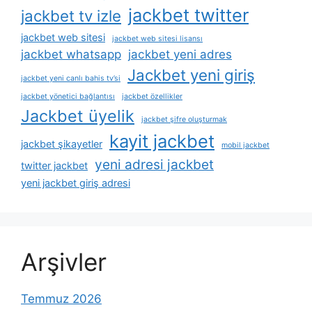
jackbet twitter
jackbet tv izle
jackbet web sitesi
jackbet web sitesi lisansı
jackbet whatsapp
jackbet yeni adres
Jackbet yeni giriş
jackbet yeni canlı bahis tv’si
jackbet yönetici bağlantısı
jackbet özellikler
Jackbet üyelik
jackbet şifre oluşturmak
kayit jackbet
jackbet şikayetler
mobil jackbet
yeni adresi jackbet
twitter jackbet
yeni jackbet giriş adresi
Arşivler
Temmuz 2026