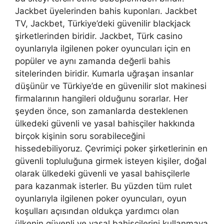
Jackbet üyelerinden bahis kuponları. Jackbet
TV, Jackbet, Türkiye’deki güvenilir blackjack
şirketlerinden biridir. Jackbet, Türk casino
oyunlarıyla ilgilenen poker oyuncuları için en
popüler ve aynı zamanda değerli bahis
sitelerinden biridir. Kumarla uğraşan insanlar
düşünür ve Türkiye’de en güvenilir slot makinesi
firmalarının hangileri olduğunu sorarlar. Her
şeyden önce, son zamanlarda desteklenen
ülkedeki güvenli ve yasal bahisçiler hakkında
birçok kişinin soru sorabileceğini
hissedebiliyoruz. Çevrimiçi poker şirketlerinin en
güvenli topluluğuna girmek isteyen kişiler, doğal
olarak ülkedeki güvenli ve yasal bahisçilerle
para kazanmak isterler. Bu yüzden tüm rulet
oyunlarıyla ilgilenen poker oyuncuları, oyun
koşulları açısından oldukça yardımcı olan
ülkenin güvenli ve yasal bahisçilerini kullanmaya