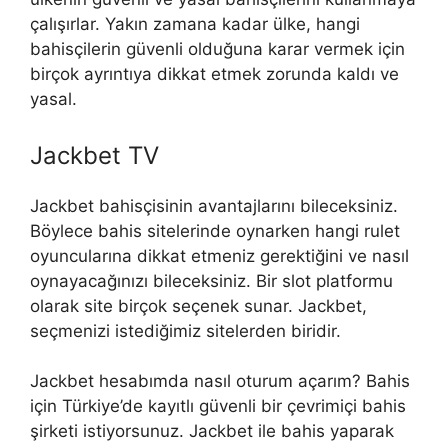
çalışırlar. Yakın zamana kadar ülke, hangi
bahisçilerin güvenli olduğuna karar vermek için
birçok ayrıntıya dikkat etmek zorunda kaldı ve
yasal.
Jackbet TV
Jackbet bahisçisinin avantajlarını bileceksiniz.
Böylece bahis sitelerinde oynarken hangi rulet
oyuncularına dikkat etmeniz gerektiğini ve nasıl
oynayacağınızı bileceksiniz. Bir slot platformu
olarak site birçok seçenek sunar. Jackbet,
seçmenizi istediğimiz sitelerden biridir.
Jackbet hesabımda nasıl oturum açarım? Bahis
için Türkiye’de kayıtlı güvenli bir çevrimiçi bahis
şirketi istiyorsunuz. Jackbet ile bahis yaparak