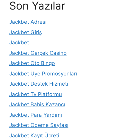
Son Yazılar
Jackbet Adresi
Jackbet Giriş
Jackbet
Jackbet Gerçek Casino
Jackbet Oto Bingo
Jackbet Üye Promosyonları
Jackbet Destek Hizmeti
Jackbet Tv Platformu
Jackbet Bahis Kazancı
Jackbet Para Yardımı
Jackbet Ödeme Sayfası
Jackbet Kayıt Ücreti