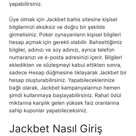
yapabilirsiniz.
Üye olmak için Jackbet bahis sitesine kişisel
bilgilerinizi eksiksiz ve doğru bir şekilde
girmelisiniz. Poker oynayanların kişisel bilgileri
hesap açmak için gerekli olabilir. Bahsettiğimiz
bilgiler, adınızı ve soy adınızı, ayrıca telefon
numaranızı ve e-posta adresinizi içerir. Bilgileri
ekledikten ve sözleşmeyi kabul ettikten sonra,
sadece Hesap düğmesine tıklayarak Jackbet bir
hesap oluşturabilirsiniz. Yapabileceklerinize
bağlı olarak, Jackbet kampanyalarınızı hemen
şimdi kullanmaya başlayabilirsiniz. Rahat ödül
miktarına karşılık gelen yüksek faiz oranlarına
sahip kuponlar yapabileceksiniz.
Jackbet Nasıl Giriş