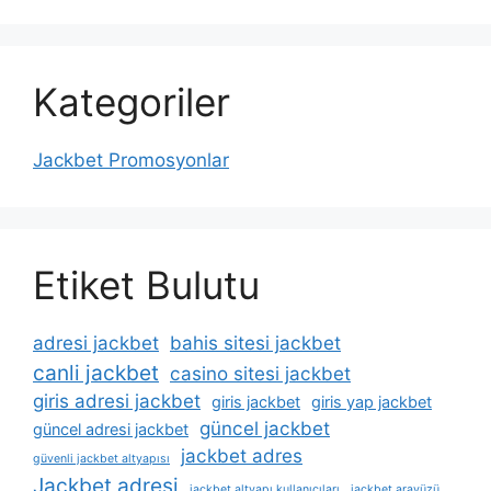
Kategoriler
Jackbet Promosyonlar
Etiket Bulutu
adresi jackbet
bahis sitesi jackbet
canli jackbet
casino sitesi jackbet
giris adresi jackbet
giris jackbet
giris yap jackbet
güncel jackbet
güncel adresi jackbet
jackbet adres
güvenli jackbet altyapısı
Jackbet adresi
jackbet altyapı kullanıcıları
jackbet arayüzü