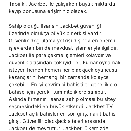
Tabii ki, Jackbet ile çalışırken büyük miktarda
kayıp bonusuna erişiminiz olacak.
Sahip olduğu lisansın Jackbet güvenliği
üzerinde oldukça büyük bir etkisi vardır.
Güvenlik doğrulama yetkisi dışında en önemli
işlevlerden biri de mevduat işlemleriyle ilgilidir.
Jackbet ile para çekme işlemleri kolaydır ve
güvenlik açısından çok iyidirler. Kumar oynamak
isteyen hemen hemen her blackjack oyuncusu,
kazançlarını herhangi bir zamanda kolayca
çekebilir. En iyi çevrimiçi bahisçiler genellikle o
bahisçi için gerekli tüm niteliklere sahiptir.
Aslında firmanın lisansa sahip olması bu siteyi
seçmesindeki en büyük etkendi. Jackbet TV,
Jackbet açık bahisler en son giriş, nakit bahis
girişi. Güvenilir blackjack siteleri arasında
Jackbet de mevcuttur. Jackbet, ülkemizde