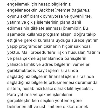
engellemek için hesap bilgileriniz
engellenecektir.
Jackbet i̇nternet bağlantısı
oyunu aktif olarak oynuyorsa ve güvenilirse,
yatırım ve çıkış işlemlerinin plana dahil
edilmesinin dikkate alınması önemlidir. Bu
aşamada kullanıcı program akışını doğru takip
ettiği ve gerekli kurallara uyduğu sürece yatırım
yapıp programdan çıkmanın hiçbir sakıncası
yoktur. Mali prosedürlere ilişkin hususlar, Yatırım
ve para çekme aşamalarında bahisçilerin
yalnızca kimlik ve adres bilgilerini vermeleri
gerekmektedir. Kayıt işlemi sırasında
sağladığınız bilgilerin finansal işlem sırasında
sağladığınız bilgilerle örtüşmemesi durumunda
sistem, hesabınızı kalıcı olarak kilitleyecektir.
Para yatırma ve çekme işlemlerini
gerçekleştirirken seçilen yönteme göre
belirlenen alt ve üst limitlere dikkat etmek