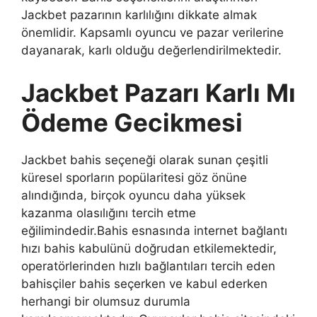
Jackbet pazarının karlılığını dikkate almak
önemlidir. Kapsamlı oyuncu ve pazar verilerine
dayanarak, karlı olduğu değerlendirilmektedir.
Jackbet Pazarı Karlı Mı
Ödeme Gecikmesi
Jackbet bahis seçeneği olarak sunan çeşitli
küresel sporların popülaritesi göz önüne
alındığında, birçok oyuncu daha yüksek
kazanma olasılığını tercih etme
eğilimindedir.Bahis esnasında internet bağlantı
hızı bahis kabulünü doğrudan etkilemektedir,
operatörlerinden hızlı bağlantıları tercih eden
bahisçiler bahis seçerken ve kabul ederken
herhangi bir olumsuz durumla