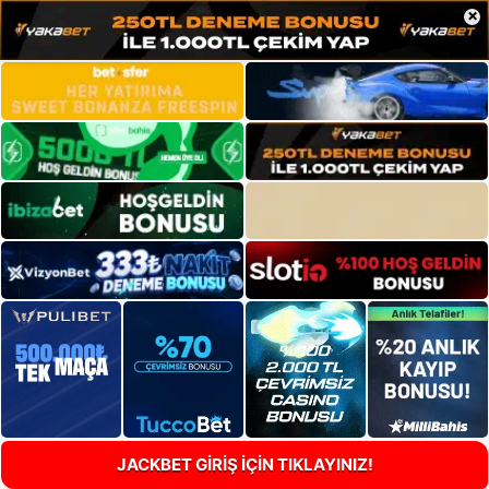
×
JACKBET GİRİŞ İÇİN TIKLAYINIZ!