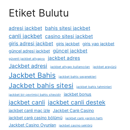
Etiket Bulutu
adresi jackbet
bahis sitesi jackbet
canli jackbet
casino sitesi jackbet
giris adresi jackbet
giris jackbet
giris yap jackbet
güncel jackbet
güncel adresi jackbet
jackbet adres
güvenli jackbet altyapısı
Jackbet adresi
jackbet altyapı kullanıcıları
jackbet arayüzü
Jackbet Bahis
jackbet bahis seçenekleri
Jackbet bahis sitesi
jackbet bahis tahminleri
jackbet bonus
jackbet bir çevrimiçi bahis sitesidir
jackbet canli
jackbet canli destek
jackbet canli maç izle
Jackbet Canlı Casino
jackbet canlı casino bölümü
jackbet canlı yardım hattı
Jackbet Casino Oyunları
jackbet casino sektörü