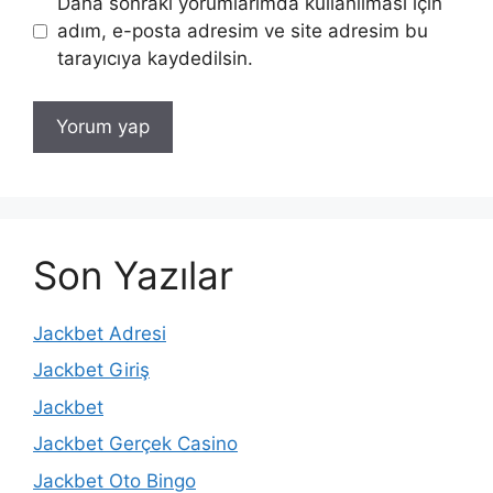
Daha sonraki yorumlarımda kullanılması için
adım, e-posta adresim ve site adresim bu
tarayıcıya kaydedilsin.
Son Yazılar
Jackbet Adresi
Jackbet Giriş
Jackbet
Jackbet Gerçek Casino
Jackbet Oto Bingo