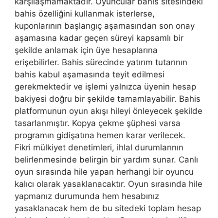
karşılaşmamaktadır. Oyuncular bahis sitesindeki
bahis özelliğini kullanmak isterlerse,
kuponlarının başlangıç ​​aşamasından son onay
aşamasına kadar geçen süreyi kapsamlı bir
şekilde anlamak için üye hesaplarına
erişebilirler. Bahis sürecinde yatırım tutarının
bahis kabul aşamasında teyit edilmesi
gerekmektedir ve işlemi yalnızca üyenin hesap
bakiyesi doğru bir şekilde tamamlayabilir. Bahis
platformunun oyun akışı hileyi önleyecek şekilde
tasarlanmıştır. Kopya çekme şüphesi varsa
programın gidişatına hemen karar verilecek.
Fikri mülkiyet denetimleri, ihlal durumlarının
belirlenmesinde belirgin bir yardım sunar. Canlı
oyun sırasında hile yapan herhangi bir oyuncu
kalıcı olarak yasaklanacaktır. Oyun sırasında hile
yapmanız durumunda hem hesabınız
yasaklanacak hem de bu sitedeki toplam hesap