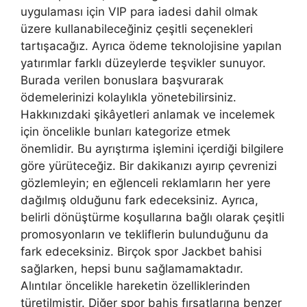
uygulaması için VIP para iadesi dahil olmak
üzere kullanabileceğiniz çeşitli seçenekleri
tartışacağız. Ayrıca ödeme teknolojisine yapılan
yatırımlar farklı düzeylerde teşvikler sunuyor.
Burada verilen bonuslara başvurarak
ödemelerinizi kolaylıkla yönetebilirsiniz.
Hakkınızdaki şikâyetleri anlamak ve incelemek
için öncelikle bunları kategorize etmek
önemlidir. Bu ayrıştırma işlemini içerdiği bilgilere
göre yürüteceğiz. Bir dakikanızı ayırıp çevrenizi
gözlemleyin; en eğlenceli reklamların her yere
dağılmış olduğunu fark edeceksiniz. Ayrıca,
belirli dönüştürme koşullarına bağlı olarak çeşitli
promosyonların ve tekliflerin bulunduğunu da
fark edeceksiniz. Birçok spor Jackbet bahisi
sağlarken, hepsi bunu sağlamamaktadır.
Alıntılar öncelikle hareketin özelliklerinden
türetilmiştir. Diğer spor bahis fırsatlarına benzer