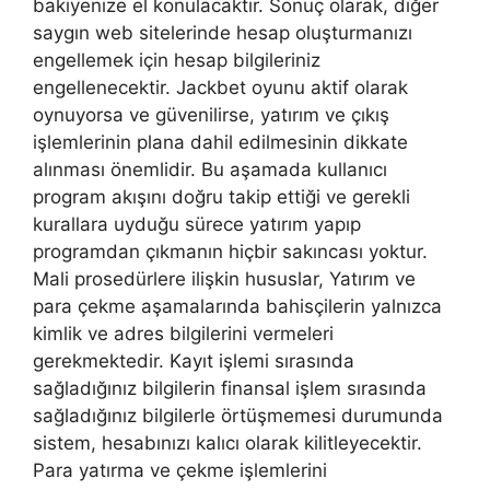
bakiyenize el konulacaktır. Sonuç olarak, diğer
saygın web sitelerinde hesap oluşturmanızı
engellemek için hesap bilgileriniz
engellenecektir. Jackbet oyunu aktif olarak
oynuyorsa ve güvenilirse, yatırım ve çıkış
işlemlerinin plana dahil edilmesinin dikkate
alınması önemlidir. Bu aşamada kullanıcı
program akışını doğru takip ettiği ve gerekli
kurallara uyduğu sürece yatırım yapıp
programdan çıkmanın hiçbir sakıncası yoktur.
Mali prosedürlere ilişkin hususlar, Yatırım ve
para çekme aşamalarında bahisçilerin yalnızca
kimlik ve adres bilgilerini vermeleri
gerekmektedir. Kayıt işlemi sırasında
sağladığınız bilgilerin finansal işlem sırasında
sağladığınız bilgilerle örtüşmemesi durumunda
sistem, hesabınızı kalıcı olarak kilitleyecektir.
Para yatırma ve çekme işlemlerini