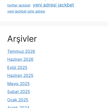
yeni adresi jackbet
twitter jackbet
yeni jackbet giriş adresi
Arşivler
Temmuz 2026
Haziran 2026
Eylül 2025
Haziran 2025
Mayıs 2025
Şubat 2025
Ocak 2025
Aralık 2024