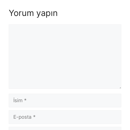
Yorum yapın
Yorum
İsim
E-
posta