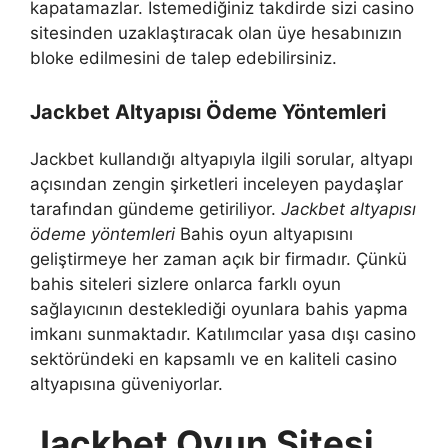
kapatamazlar. İstemediğiniz takdirde sizi casino
sitesinden uzaklaştıracak olan üye hesabınızın
bloke edilmesini de talep edebilirsiniz.
Jackbet Altyapısı Ödeme Yöntemleri
Jackbet kullandığı altyapıyla ilgili sorular, altyapı
açısından zengin şirketleri inceleyen paydaşlar
tarafından gündeme getiriliyor.
Jackbet altyapısı
ödeme yöntemleri
Bahis oyun altyapısını
geliştirmeye her zaman açık bir firmadır. Çünkü
bahis siteleri sizlere onlarca farklı oyun
sağlayıcının desteklediği oyunlara bahis yapma
imkanı sunmaktadır. Katılımcılar yasa dışı casino
sektöründeki en kapsamlı ve en kaliteli casino
altyapısına güveniyorlar.
Jackbet Oyun Sitesi