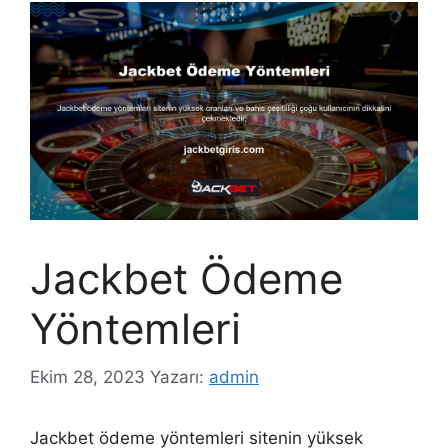
Jackbet Ödeme
Yöntemleri
Ekim 28, 2023
Yazarı:
admin
Jackbet ödeme yöntemleri sitenin yüksek