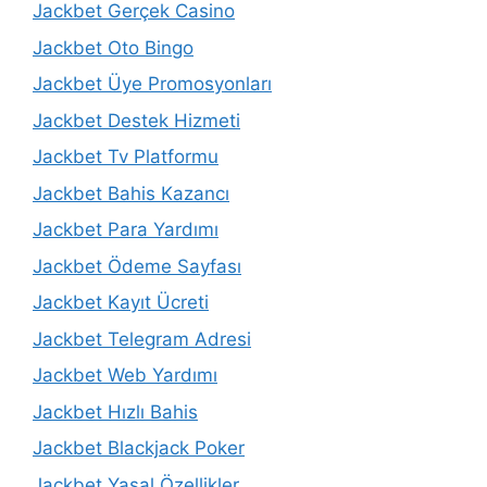
Jackbet Gerçek Casino
Jackbet Oto Bingo
Jackbet Üye Promosyonları
Jackbet Destek Hizmeti
Jackbet Tv Platformu
Jackbet Bahis Kazancı
Jackbet Para Yardımı
Jackbet Ödeme Sayfası
Jackbet Kayıt Ücreti
Jackbet Telegram Adresi
Jackbet Web Yardımı
Jackbet Hızlı Bahis
Jackbet Blackjack Poker
Jackbet Yasal Özellikler