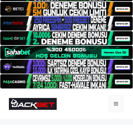
İçeriğe
atla
Menü