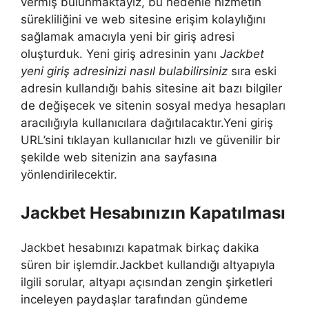
vermiş bulunmaktayız, bu nedenle hizmetin
sürekliliğini ve web sitesine erişim kolaylığını
sağlamak amacıyla yeni bir giriş adresi
oluşturduk. Yeni giriş adresinin yanı
Jackbet
yeni giriş adresinizi nasıl bulabilirsiniz
sıra eski
adresin kullandığı bahis sitesine ait bazı bilgiler
de değişecek ve sitenin sosyal medya hesapları
aracılığıyla kullanıcılara dağıtılacaktır.Yeni giriş
URL’sini tıklayan kullanıcılar hızlı ve güvenilir bir
şekilde web sitenizin ana sayfasına
yönlendirilecektir.
Jackbet Hesabınızın Kapatılması
Jackbet hesabınızı kapatmak birkaç dakika
süren bir işlemdir.Jackbet kullandığı altyapıyla
ilgili sorular, altyapı açısından zengin şirketleri
inceleyen paydaşlar tarafından gündeme