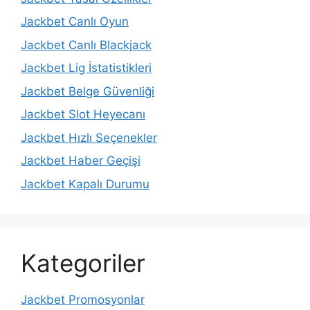
Jackbet Canlı Oyun
Jackbet Canlı Blackjack
Jackbet Lig İstatistikleri
Jackbet Belge Güvenliği
Jackbet Slot Heyecanı
Jackbet Hızlı Seçenekler
Jackbet Haber Geçişi
Jackbet Kapalı Durumu
Kategoriler
Jackbet Promosyonlar