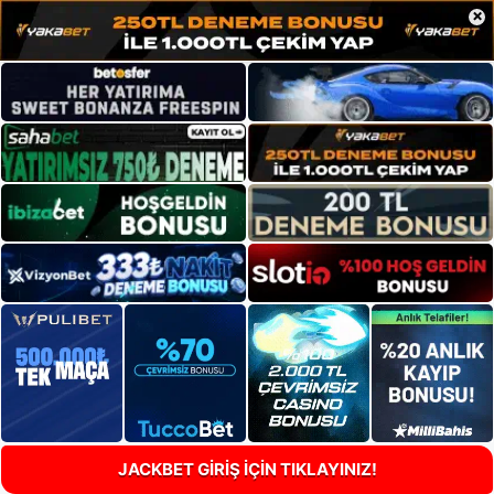
×
JACKBET GİRİŞ İÇİN TIKLAYINIZ!