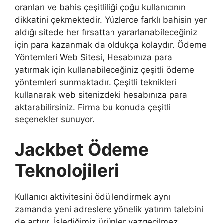
oranları ve bahis çeşitliliği çoğu kullanıcının
dikkatini çekmektedir. Yüzlerce farklı bahisin yer
aldığı sitede her fırsattan yararlanabileceğiniz
için para kazanmak da oldukça kolaydır. Ödeme
Yöntemleri Web Sitesi, Hesabınıza para
yatırmak için kullanabileceğiniz çeşitli ödeme
yöntemleri sunmaktadır. Çeşitli teknikleri
kullanarak web sitenizdeki hesabınıza para
aktarabilirsiniz. Firma bu konuda çeşitli
seçenekler sunuyor.
Jackbet Ödeme
Teknolojileri
Kullanıcı aktivitesini ödüllendirmek aynı
zamanda yeni adreslere yönelik yatırım talebini
de artırır. İşlediğimiz ürünler vazgeçilmez