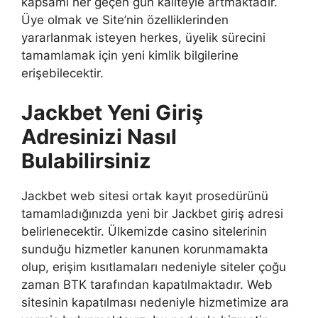
kapsamı her geçen gün kaliteyle artmaktadır.
Üye olmak ve Site’nin özelliklerinden
yararlanmak isteyen herkes, üyelik sürecini
tamamlamak için yeni kimlik bilgilerine
erişebilecektir.
Jackbet Yeni Giriş
Adresinizi Nasıl
Bulabilirsiniz
Jackbet web sitesi ortak kayıt prosedürünü
tamamladığınızda yeni bir Jackbet giriş adresi
belirlenecektir. Ülkemizde casino sitelerinin
sunduğu hizmetler kanunen korunmamakta
olup, erişim kısıtlamaları nedeniyle siteler çoğu
zaman BTK tarafından kapatılmaktadır. Web
sitesinin kapatılması nedeniyle hizmetimize ara