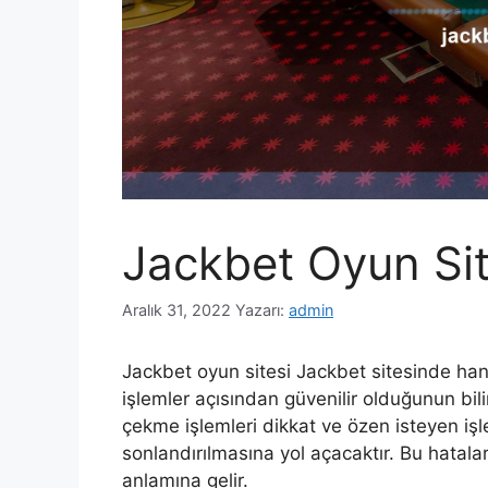
Jackbet Oyun Sit
Aralık 31, 2022
Yazarı:
admin
Jackbet oyun sitesi Jackbet sitesinde han
işlemler açısından güvenilir olduğunun bi
çekme işlemleri dikkat ve özen isteyen işle
sonlandırılmasına yol açacaktır. Bu hatalar
anlamına gelir.