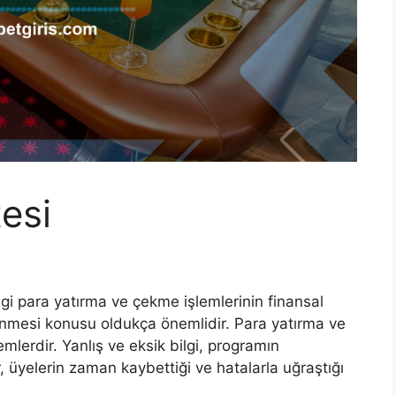
esi
gi para yatırma ve çekme işlemlerinin finansal
linmesi konusu oldukça önemlidir. Para yatırma ve
mlerdir. Yanlış ve eksik bilgi, programın
, üyelerin zaman kaybettiği ve hatalarla uğraştığı