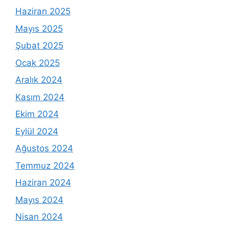
Haziran 2025
Mayıs 2025
Şubat 2025
Ocak 2025
Aralık 2024
Kasım 2024
Ekim 2024
Eylül 2024
Ağustos 2024
Temmuz 2024
Haziran 2024
Mayıs 2024
Nisan 2024