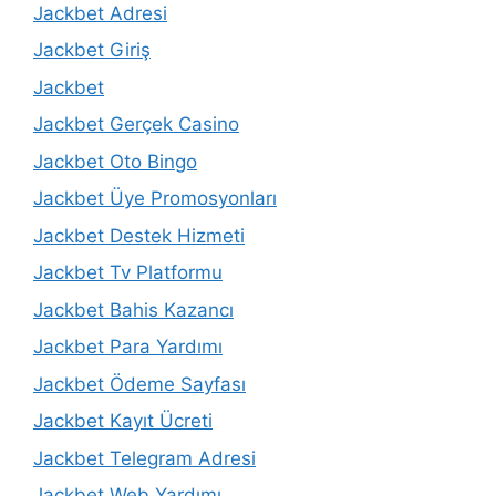
Jackbet Adresi
Jackbet Giriş
Jackbet
Jackbet Gerçek Casino
Jackbet Oto Bingo
Jackbet Üye Promosyonları
Jackbet Destek Hizmeti
Jackbet Tv Platformu
Jackbet Bahis Kazancı
Jackbet Para Yardımı
Jackbet Ödeme Sayfası
Jackbet Kayıt Ücreti
Jackbet Telegram Adresi
Jackbet Web Yardımı