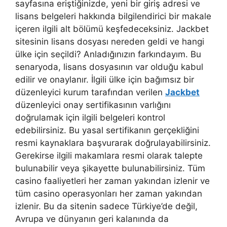
sayfasına eriştiğinizde, yeni bir giriş adresi ve
lisans belgeleri hakkında bilgilendirici bir makale
içeren ilgili alt bölümü keşfedeceksiniz. Jackbet
sitesinin lisans dosyası nereden geldi ve hangi
ülke için seçildi? Anladığınızın farkındayım. Bu
senaryoda, lisans dosyasının var olduğu kabul
edilir ve onaylanır. İlgili ülke için bağımsız bir
düzenleyici kurum tarafından verilen
Jackbet
düzenleyici onay sertifikasının varlığını
doğrulamak için ilgili belgeleri kontrol
edebilirsiniz. Bu yasal sertifikanın gerçekliğini
resmi kaynaklara başvurarak doğrulayabilirsiniz.
Gerekirse ilgili makamlara resmi olarak talepte
bulunabilir veya şikayette bulunabilirsiniz. Tüm
casino faaliyetleri her zaman yakından izlenir ve
tüm casino operasyonları her zaman yakından
izlenir. Bu da sitenin sadece Türkiye’de değil,
Avrupa ve dünyanın geri kalanında da