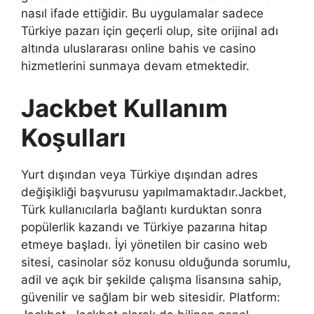
nasıl ifade ettiğidir. Bu uygulamalar sadece
Türkiye pazarı için geçerli olup, site orijinal adı
altında uluslararası online bahis ve casino
hizmetlerini sunmaya devam etmektedir.
Jackbet Kullanım
Koşulları
Yurt dışından veya Türkiye dışından adres
değişikliği başvurusu yapılmamaktadır.Jackbet,
Türk kullanıcılarla bağlantı kurduktan sonra
popülerlik kazandı ve Türkiye pazarına hitap
etmeye başladı. İyi yönetilen bir casino web
sitesi, casinolar söz konusu olduğunda sorumlu,
adil ve açık bir şekilde çalışma lisansına sahip,
güvenilir ve sağlam bir web sitesidir. Platform: