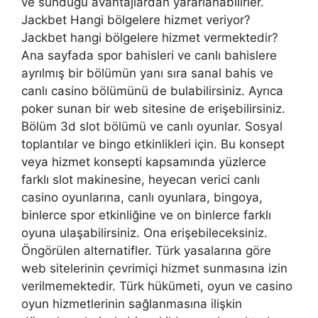
ve sunduğu avantajlardan yararlanabilirler.
Jackbet Hangi bölgelere hizmet veriyor?
Jackbet hangi bölgelere hizmet vermektedir?
Ana sayfada spor bahisleri ve canlı bahislere
ayrılmış bir bölümün yanı sıra sanal bahis ve
canlı casino bölümünü de bulabilirsiniz. Ayrıca
poker sunan bir web sitesine de erişebilirsiniz.
Bölüm 3d slot bölümü ve canlı oyunlar. Sosyal
toplantılar ve bingo etkinlikleri için. Bu konsept
veya hizmet konsepti kapsamında yüzlerce
farklı slot makinesine, heyecan verici canlı
casino oyunlarına, canlı oyunlara, bingoya,
binlerce spor etkinliğine ve on binlerce farklı
oyuna ulaşabilirsiniz. Ona erişebileceksiniz.
Öngörülen alternatifler. Türk yasalarına göre
web sitelerinin çevrimiçi hizmet sunmasına izin
verilmemektedir. Türk hükümeti, oyun ve casino
oyun hizmetlerinin sağlanmasına ilişkin