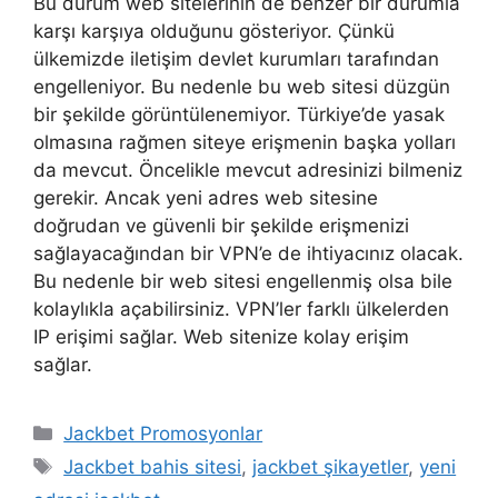
Bu durum web sitelerinin de benzer bir durumla
karşı karşıya olduğunu gösteriyor. Çünkü
ülkemizde iletişim devlet kurumları tarafından
engelleniyor. Bu nedenle bu web sitesi düzgün
bir şekilde görüntülenemiyor. Türkiye’de yasak
olmasına rağmen siteye erişmenin başka yolları
da mevcut. Öncelikle mevcut adresinizi bilmeniz
gerekir. Ancak yeni adres web sitesine
doğrudan ve güvenli bir şekilde erişmenizi
sağlayacağından bir VPN’e de ihtiyacınız olacak.
Bu nedenle bir web sitesi engellenmiş olsa bile
kolaylıkla açabilirsiniz. VPN’ler farklı ülkelerden
IP erişimi sağlar. Web sitenize kolay erişim
sağlar.
Kategoriler
Jackbet Promosyonlar
Etiketler
Jackbet bahis sitesi
,
jackbet şikayetler
,
yeni