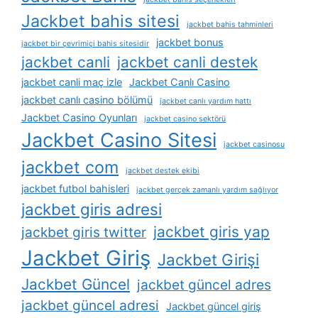
Jackbet bahis sitesi
jackbet bahis tahminleri
jackbet bonus
jackbet bir çevrimiçi bahis sitesidir
jackbet canli
jackbet canli destek
jackbet canli maç izle
Jackbet Canlı Casino
jackbet canlı casino bölümü
jackbet canlı yardım hattı
Jackbet Casino Oyunları
jackbet casino sektörü
Jackbet Casino Sitesi
jackbet casinosu
jackbet com
jackbet destek ekibi
jackbet futbol bahisleri
jackbet gerçek zamanlı yardım sağlıyor
jackbet giris adresi
jackbet giris yap
jackbet giris twitter
Jackbet Giriş
Jackbet Girişi
Jackbet Güncel
jackbet güncel adres
jackbet güncel adresi
Jackbet güncel giriş