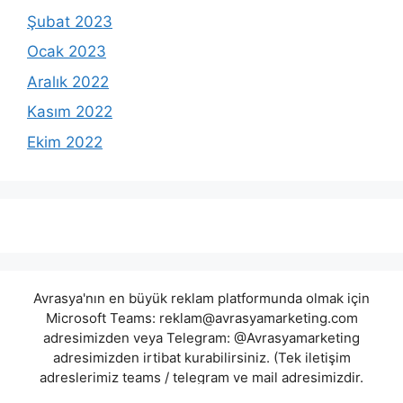
Şubat 2023
Ocak 2023
Aralık 2022
Kasım 2022
Ekim 2022
Avrasya'nın en büyük reklam platformunda olmak için
Microsoft Teams:
reklam@avrasyamarketing.com
adresimizden veya Telegram: @Avrasyamarketing
adresimizden irtibat kurabilirsiniz. (Tek iletişim
adreslerimiz teams / telegram ve mail adresimizdir.
Harici hiçbir iletişim adresimiz bulunmamaktadır.