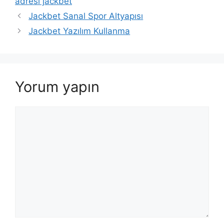
adresi jackbet
Yazı
Jackbet Sanal Spor Altyapısı
dolaşımı
Jackbet Yazılım Kullanma
Yorum yapın
Yorum