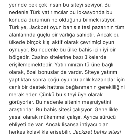
yerinde pek çok insan bu siteyi seviyor. Bu
nedenle Türk yatırımcılar bu lokasyonda bu
konuda durumun ne olduğunu bilmek istiyor.
Türkiye, Jackbet oyun bahis sitesi pazarının tüm
alanlarında güçlü bir varlığa sahiptir. Ancak bu
ülkede birçok kişi aktif olarak çevrimiçi oyun
oynuyor. Bu nedenle bu ülke bahis için iyi bir
bölgedir. Casino sitelerine bazı ülkelerde
erişilememektedir. Yatırımınızın türüne bağlı
olarak, özel bonuslar da vardır. Siteye yatırım
yaptıktan sonra çoğu oyuncu anlık kazançlar için
canlı bir destek hattına bağlanmanın gerekliliğini
merak eder. Çünkü bu siteyi üye olarak
görüyorlar. Bu nedenle sitenin meşruiyetini
araştırırlar. Bu bahis sitesi çalışıyor. Genellikle
yasal olarak mükemmel çalışır. Ayrıca sürücü
ehliyeti de var. Ancak lisansa ihtiyacı olan
herkes kolaylıkla erişebilir.
Jackbet bahis sitesi