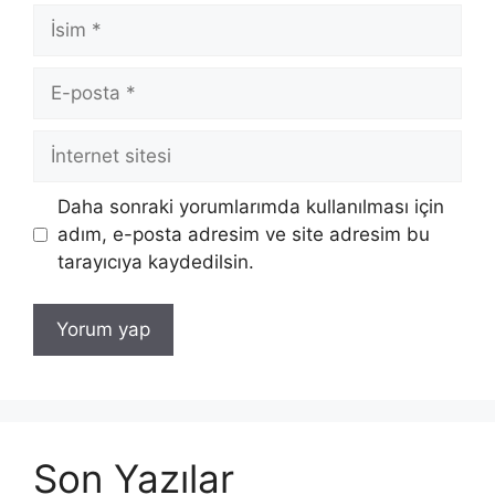
İsim
E-
posta
İnternet
sitesi
Daha sonraki yorumlarımda kullanılması için
adım, e-posta adresim ve site adresim bu
tarayıcıya kaydedilsin.
Son Yazılar