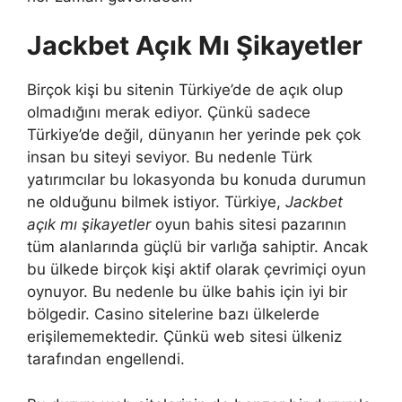
Jackbet Açık Mı Şikayetler
Birçok kişi bu sitenin Türkiye’de de açık olup
olmadığını merak ediyor. Çünkü sadece
Türkiye’de değil, dünyanın her yerinde pek çok
insan bu siteyi seviyor. Bu nedenle Türk
yatırımcılar bu lokasyonda bu konuda durumun
ne olduğunu bilmek istiyor. Türkiye,
Jackbet
açık mı şikayetler
oyun bahis sitesi pazarının
tüm alanlarında güçlü bir varlığa sahiptir. Ancak
bu ülkede birçok kişi aktif olarak çevrimiçi oyun
oynuyor. Bu nedenle bu ülke bahis için iyi bir
bölgedir. Casino sitelerine bazı ülkelerde
erişilememektedir. Çünkü web sitesi ülkeniz
tarafından engellendi.