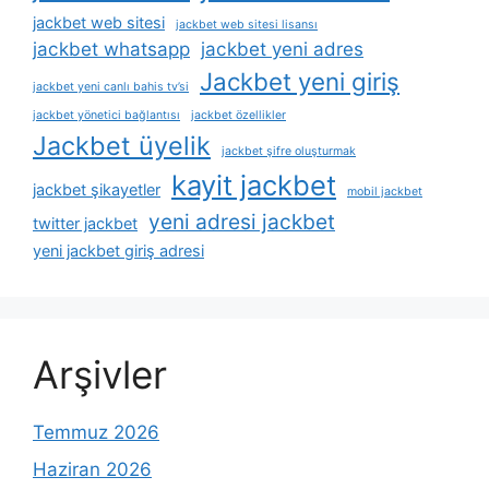
jackbet web sitesi
jackbet web sitesi lisansı
jackbet whatsapp
jackbet yeni adres
Jackbet yeni giriş
jackbet yeni canlı bahis tv’si
jackbet yönetici bağlantısı
jackbet özellikler
Jackbet üyelik
jackbet şifre oluşturmak
kayit jackbet
jackbet şikayetler
mobil jackbet
yeni adresi jackbet
twitter jackbet
yeni jackbet giriş adresi
Arşivler
Temmuz 2026
Haziran 2026