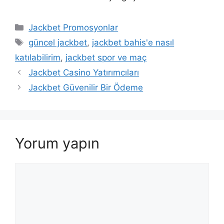
Kategoriler
Jackbet Promosyonlar
Etiketler
güncel jackbet
,
jackbet bahis'e nasıl
katılabilirim
,
jackbet spor ve maç
Yazı
Jackbet Casino Yatırımcıları
dolaşımı
Jackbet Güvenilir Bir Ödeme
Yorum yapın
Yorum