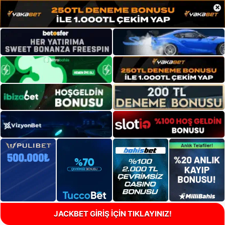
×
JACKBET GİRİŞ İÇİN TIKLAYINIZ!