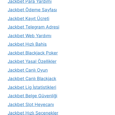
Jackbet Para Yardımı
Jackbet Ödeme Sayfası
Jackbet Kayıt Ücreti
Jackbet Telegram Adresi
Jackbet Web Yardımı
Jackbet Hızlı Bahis
Jackbet Blackjack Poker
Jackbet Yasal Özellikler
Jackbet Canlı Oyun
Jackbet Canlı Blackjack
Jackbet Lig İstatistikleri
Jackbet Belge Güvenliği
Jackbet Slot Heyecanı
Jackbet Hızlı Seçenekler