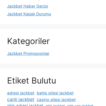
Jackbet Haber Geçişi
Jackbet Kapalı Durumu
Kategoriler
Jackbet Promosyonlar
Etiket Bulutu
adresi jackbet
bahis sitesi jackbet
canli jackbet
casino sitesi jackbet
giris adresi jackbet
giris jackbet
giris yap jackbet