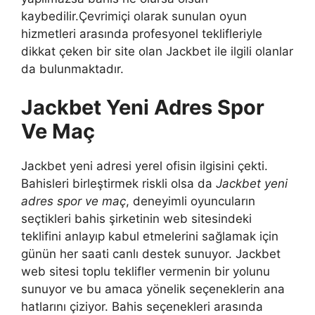
kaybedilir.Çevrimiçi olarak sunulan oyun
hizmetleri arasında profesyonel teklifleriyle
dikkat çeken bir site olan Jackbet ile ilgili olanlar
da bulunmaktadır.
Jackbet Yeni Adres Spor
Ve Maç
Jackbet yeni adresi yerel ofisin ilgisini çekti.
Bahisleri birleştirmek riskli olsa da
Jackbet yeni
adres spor ve maç
, deneyimli oyuncuların
seçtikleri bahis şirketinin web sitesindeki
teklifini anlayıp kabul etmelerini sağlamak için
günün her saati canlı destek sunuyor. Jackbet
web sitesi toplu teklifler vermenin bir yolunu
sunuyor ve bu amaca yönelik seçeneklerin ana
hatlarını çiziyor. Bahis seçenekleri arasında