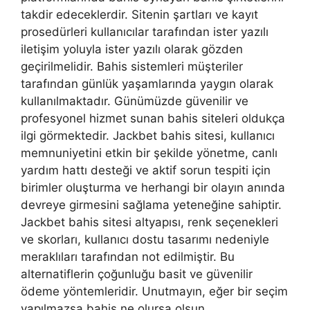
takdir edeceklerdir. Sitenin şartları ve kayıt
prosedürleri kullanıcılar tarafından ister yazılı
iletişim yoluyla ister yazılı olarak gözden
geçirilmelidir. Bahis sistemleri müşteriler
tarafından günlük yaşamlarında yaygın olarak
kullanılmaktadır. Günümüzde güvenilir ve
profesyonel hizmet sunan bahis siteleri oldukça
ilgi görmektedir. Jackbet bahis sitesi, kullanıcı
memnuniyetini etkin bir şekilde yönetme, canlı
yardım hattı desteği ve aktif sorun tespiti için
birimler oluşturma ve herhangi bir olayın anında
devreye girmesini sağlama yeteneğine sahiptir.
Jackbet bahis sitesi altyapısı, renk seçenekleri
ve skorları, kullanıcı dostu tasarımı nedeniyle
meraklıları tarafından not edilmiştir. Bu
alternatiflerin çoğunluğu basit ve güvenilir
ödeme yöntemleridir. Unutmayın, eğer bir seçim
yapılmazsa bahis ne olursa olsun