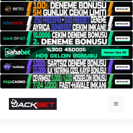
İçeriğe
atla
Menü