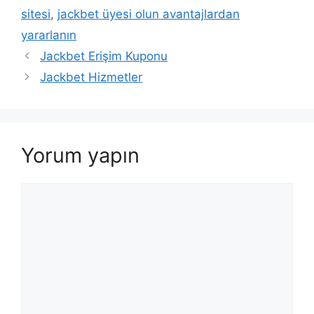
sitesi
,
jackbet üyesi olun avantajlardan
yararlanın
Yazı
Jackbet Erişim Kuponu
dolaşımı
Jackbet Hizmetler
Yorum yapın
Yorum