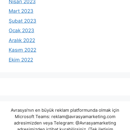
Nisan 2023
Mart 2023
Şubat 2023
Ocak 2023
Aralık 2022
Kasım 2022
Ekim 2022
Avrasya'nın en büyük reklam platformunda olmak için
Microsoft Teams:
reklam@avrasyamarketing.com
adresimizden veya Telegram: @Avrasyamarketing
adresimizden irtibat kurabilirsiniz. (Tek iletişim