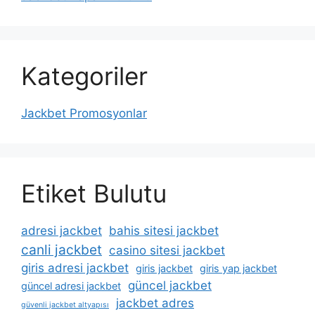
Kategoriler
Jackbet Promosyonlar
Etiket Bulutu
adresi jackbet
bahis sitesi jackbet
canli jackbet
casino sitesi jackbet
giris adresi jackbet
giris jackbet
giris yap jackbet
güncel jackbet
güncel adresi jackbet
jackbet adres
güvenli jackbet altyapısı