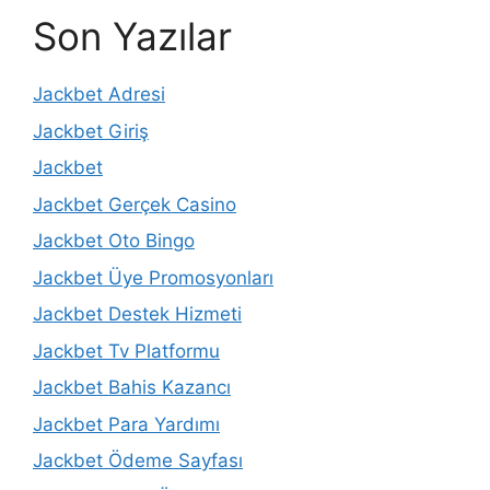
Son Yazılar
Jackbet Adresi
Jackbet Giriş
Jackbet
Jackbet Gerçek Casino
Jackbet Oto Bingo
Jackbet Üye Promosyonları
Jackbet Destek Hizmeti
Jackbet Tv Platformu
Jackbet Bahis Kazancı
Jackbet Para Yardımı
Jackbet Ödeme Sayfası