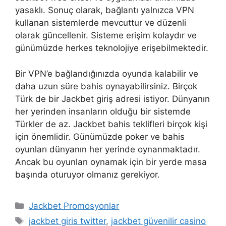
yasaklı. Sonuç olarak, bağlantı yalnızca VPN
kullanan sistemlerde mevcuttur ve düzenli
olarak güncellenir. Sisteme erişim kolaydır ve
günümüzde herkes teknolojiye erişebilmektedir.
Bir VPN’e bağlandığınızda oyunda kalabilir ve
daha uzun süre bahis oynayabilirsiniz. Birçok
Türk de bir Jackbet giriş adresi istiyor. Dünyanın
her yerinden insanların olduğu bir sistemde
Türkler de az. Jackbet bahis teklifleri birçok kişi
için önemlidir. Günümüzde poker ve bahis
oyunları dünyanın her yerinde oynanmaktadır.
Ancak bu oyunları oynamak için bir yerde masa
başında oturuyor olmanız gerekiyor.
Kategoriler
Jackbet Promosyonlar
Etiketler
jackbet giris twitter
,
jackbet güvenilir casino