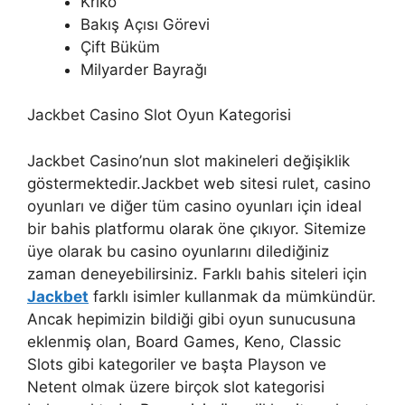
Kriko
Bakış Açısı Görevi
Çift Büküm
Milyarder Bayrağı
Jackbet Casino Slot Oyun Kategorisi
Jackbet Casino’nun slot makineleri değişiklik
göstermektedir.Jackbet web sitesi rulet, casino
oyunları ve diğer tüm casino oyunları için ideal
bir bahis platformu olarak öne çıkıyor. Sitemize
üye olarak bu casino oyunlarını dilediğiniz
zaman deneyebilirsiniz. Farklı bahis siteleri için
Jackbet
farklı isimler kullanmak da mümkündür.
Ancak hepimizin bildiği gibi oyun sunucusuna
eklenmiş olan, Board Games, Keno, Classic
Slots gibi kategoriler ve başta Playson ve
Netent olmak üzere birçok slot kategorisi