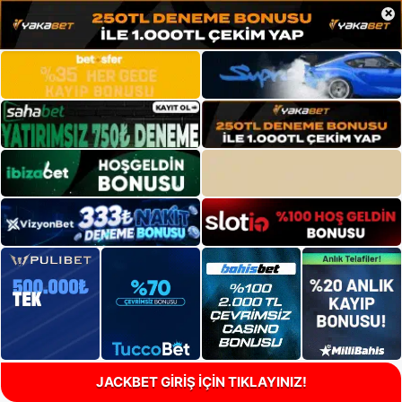
×
JACKBET GİRİŞ İÇİN TIKLAYINIZ!