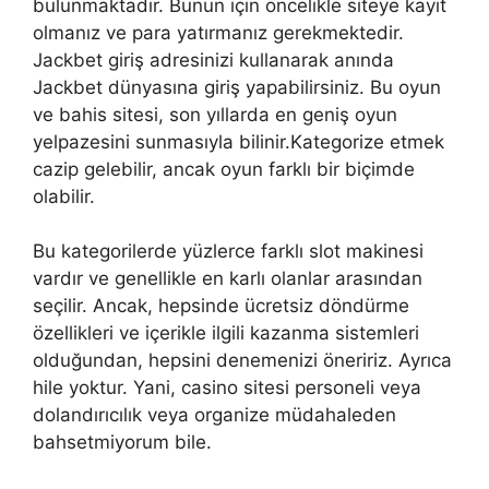
bulunmaktadır. Bunun için öncelikle siteye kayıt
olmanız ve para yatırmanız gerekmektedir.
Jackbet giriş adresinizi kullanarak anında
Jackbet dünyasına giriş yapabilirsiniz. Bu oyun
ve bahis sitesi, son yıllarda en geniş oyun
yelpazesini sunmasıyla bilinir.Kategorize etmek
cazip gelebilir, ancak oyun farklı bir biçimde
olabilir.
Bu kategorilerde yüzlerce farklı slot makinesi
vardır ve genellikle en karlı olanlar arasından
seçilir. Ancak, hepsinde ücretsiz döndürme
özellikleri ve içerikle ilgili kazanma sistemleri
olduğundan, hepsini denemenizi öneririz. Ayrıca
hile yoktur. Yani, casino sitesi personeli veya
dolandırıcılık veya organize müdahaleden
bahsetmiyorum bile.