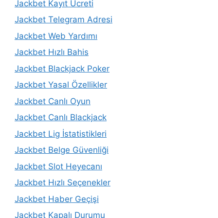
Jackbet Kayıt Ücreti
Jackbet Telegram Adresi
Jackbet Web Yardımı
Jackbet Hızlı Bahis
Jackbet Blackjack Poker
Jackbet Yasal Özellikler
Jackbet Canlı Oyun
Jackbet Canlı Blackjack
Jackbet Lig İstatistikleri
Jackbet Belge Güvenliği
Jackbet Slot Heyecanı
Jackbet Hızlı Seçenekler
Jackbet Haber Geçişi
Jackbet Kapalı Durumu