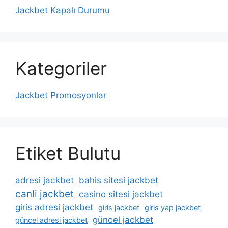
Jackbet Kapalı Durumu
Kategoriler
Jackbet Promosyonlar
Etiket Bulutu
adresi jackbet
bahis sitesi jackbet
canli jackbet
casino sitesi jackbet
giris adresi jackbet
giris jackbet
giris yap jackbet
güncel jackbet
güncel adresi jackbet