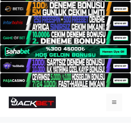
İçeriğe
atla
Menü