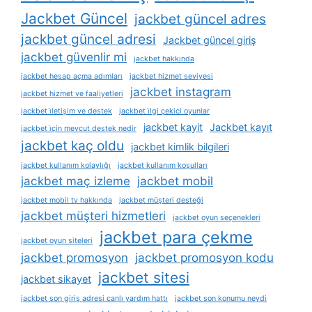
Jackbet Güncel
jackbet güncel adres
jackbet güncel adresi
Jackbet güncel giriş
jackbet güvenlir mi
jackbet hakkında
jackbet hesap açma adımları
jackbet hizmet seviyesi
jackbet instagram
jackbet hizmet ve faaliyetleri
jackbet i̇letişim ve destek
jackbet i̇lgi çekici oyunlar
jackbet kayit
Jackbet kayıt
jackbet i̇çin mevcut destek nedir
jackbet kaç oldu
jackbet kimlik bilgileri
jackbet kullanım kolaylığı
jackbet kullanım koşulları
jackbet maç izleme
jackbet mobil
jackbet mobil tv hakkında
jackbet müşteri desteği
jackbet müşteri hizmetleri
jackbet oyun seçenekleri
jackbet para çekme
jackbet oyun siteleri
jackbet promosyon
jackbet promosyon kodu
jackbet sitesi
jackbet sikayet
jackbet son giriş adresi canlı yardım hattı
jackbet son konumu neydi