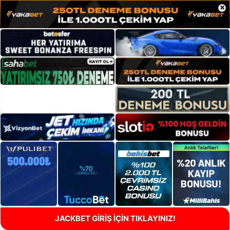
×
JACKBET GİRİŞ İÇİN TIKLAYINIZ!