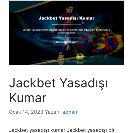
Jackbet Yasadışı
Kumar
Ocak 14, 2023
Yazarı:
admin
Jackbet yasadışı kumar Jackbet yasadışı bir