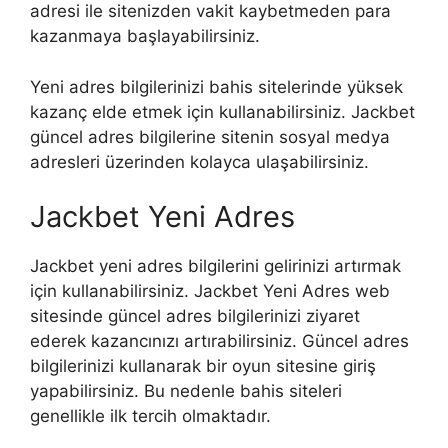
adresi ile sitenizden vakit kaybetmeden para
kazanmaya başlayabilirsiniz.
Yeni adres bilgilerinizi bahis sitelerinde yüksek
kazanç elde etmek için kullanabilirsiniz. Jackbet
güncel adres bilgilerine sitenin sosyal medya
adresleri üzerinden kolayca ulaşabilirsiniz.
Jackbet Yeni Adres
Jackbet yeni adres bilgilerini gelirinizi artırmak
için kullanabilirsiniz. Jackbet Yeni Adres web
sitesinde güncel adres bilgilerinizi ziyaret
ederek kazancınızı artırabilirsiniz. Güncel adres
bilgilerinizi kullanarak bir oyun sitesine giriş
yapabilirsiniz. Bu nedenle bahis siteleri
genellikle ilk tercih olmaktadır.