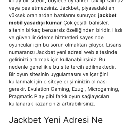
kolay bir sitedir, böylece oynarken takılıp kalmaz
veya pes etmezsiniz. Jackbet, piyasadaki en
yüksek oranlardan bazılarını sunuyor.
jackbet
mobil yasadışı kumar
Çok çeşitli bahisler,
sitenin birkaç benzersiz özelliğinden biridir. Hızlı
ve güvenilir ödeme hizmetleri sayesinde
oyuncular için bu sorun olmaktan çıkıyor. Lisans
numaranızı Jackbet yeni adresi web sitesinde
gelirinizi artırmak için kullanabilirsiniz. Bu
nedenle genellikle bu site tercih edilmektedir.
Bir oyun sitesinin uygulamasını ve içeriğini
kullanmak için o siteye erişiminizin olması
gerekir. Evulation Gaming, Ezugi, Microgaming,
Pragmatic Play gibi farklı oyun sağlayıcıları
kullanarak kazancınızı artırabilirsiniz.
Jackbet Yeni Adresi Ne