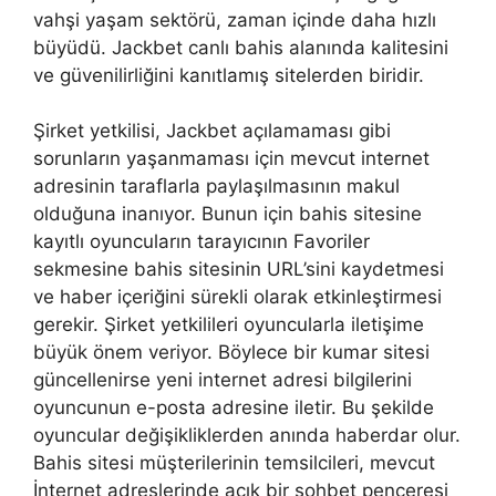
vahşi yaşam sektörü, zaman içinde daha hızlı
büyüdü. Jackbet canlı bahis alanında kalitesini
ve güvenilirliğini kanıtlamış sitelerden biridir.
Şirket yetkilisi, Jackbet açılamaması gibi
sorunların yaşanmaması için mevcut internet
adresinin taraflarla paylaşılmasının makul
olduğuna inanıyor. Bunun için bahis sitesine
kayıtlı oyuncuların tarayıcının Favoriler
sekmesine bahis sitesinin URL’sini kaydetmesi
ve haber içeriğini sürekli olarak etkinleştirmesi
gerekir. Şirket yetkilileri oyuncularla iletişime
büyük önem veriyor. Böylece bir kumar sitesi
güncellenirse yeni internet adresi bilgilerini
oyuncunun e-posta adresine iletir. Bu şekilde
oyuncular değişikliklerden anında haberdar olur.
Bahis sitesi müşterilerinin temsilcileri, mevcut
İnternet adreslerinde açık bir sohbet penceresi