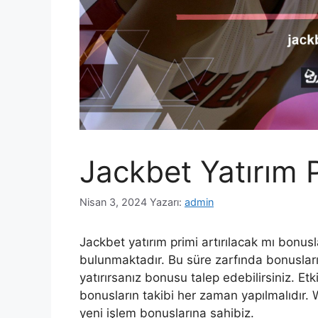
Jackbet Yatırım P
Nisan 3, 2024
Yazarı:
admin
Jackbet yatırım primi artırılacak mı bonus
bulunmaktadır. Bu süre zarfında bonusları a
yatırırsanız bonusu talep edebilirsiniz. Et
bonusların takibi her zaman yapılmalıdır. W
yeni işlem bonuslarına sahibiz.