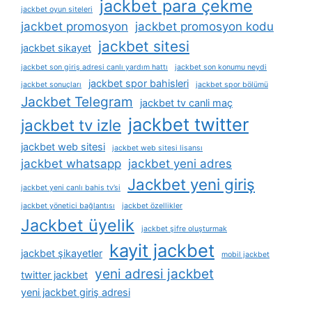
jackbet para çekme
jackbet oyun siteleri
jackbet promosyon
jackbet promosyon kodu
jackbet sitesi
jackbet sikayet
jackbet son giriş adresi canlı yardım hattı
jackbet son konumu neydi
jackbet spor bahisleri
jackbet sonuçları
jackbet spor bölümü
Jackbet Telegram
jackbet tv canli maç
jackbet twitter
jackbet tv izle
jackbet web sitesi
jackbet web sitesi lisansı
jackbet whatsapp
jackbet yeni adres
Jackbet yeni giriş
jackbet yeni canlı bahis tv’si
jackbet yönetici bağlantısı
jackbet özellikler
Jackbet üyelik
jackbet şifre oluşturmak
kayit jackbet
jackbet şikayetler
mobil jackbet
yeni adresi jackbet
twitter jackbet
yeni jackbet giriş adresi