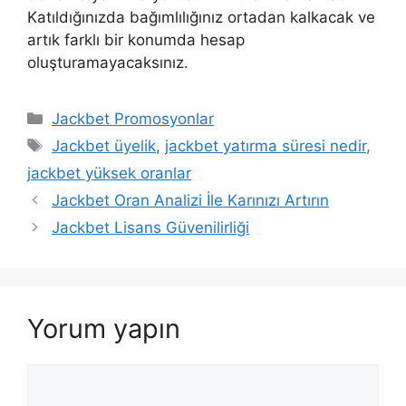
Katıldığınızda bağımlılığınız ortadan kalkacak ve
artık farklı bir konumda hesap
oluşturamayacaksınız.
Kategoriler
Jackbet Promosyonlar
Etiketler
Jackbet üyelik
,
jackbet yatırma süresi nedir
,
jackbet yüksek oranlar
Yazı
Jackbet Oran Analizi İle Karınızı Artırın
dolaşımı
Jackbet Lisans Güvenilirliği
Yorum yapın
Yorum