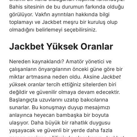
Bahis sitesinin de bu durumun farkında olduğu
görülüyor. Vakfın ayrıntıları hakkında bilgi
toplamayı ve Jackbet meşru bir kuruluş olup
olmadığını belirlemeyi seçebilirsiniz.
Jackbet Yüksek Oranlar
Nereden kaynaklandı? Amatör yönetici ve
çalışanların önyargılarının önceki güne göre bir
miktar artmasına neden oldu. Aksine
Jackbet
yüksek oranlar
tercih ettiğiniz sitelerden biri
değildir ve güvenilir olmaya devam edecektir.
Başlangıçta uzuvlarını uzatıp bakıcılarına
sunarlar. Bu konuşmayı duyup mesajımızı
anlayınca heyecan bambaşka bir boyuta
ulaşıyor. Daha büyük bir rahatlık duygusu
yaşayacak ve güvenli bir yerde daha fazla