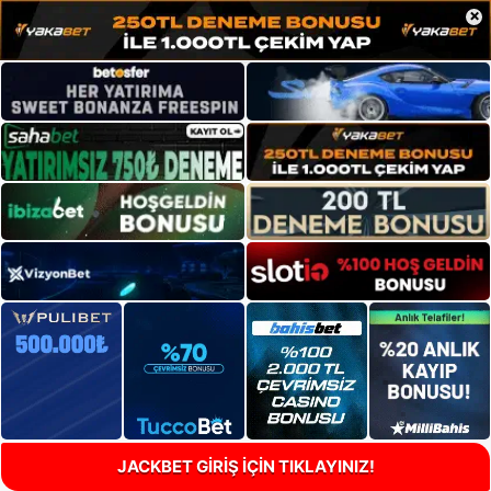
×
JACKBET GİRİŞ İÇİN TIKLAYINIZ!