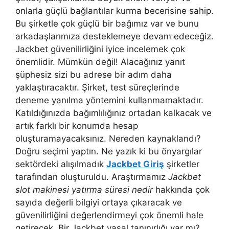
onlarla güçlü bağlantılar kurma becerisine sahip.
Bu şirketle çok güçlü bir bağımız var ve bunu
arkadaşlarımıza desteklemeye devam edeceğiz.
Jackbet güvenilirliğini iyice incelemek çok
önemlidir. Mümkün değil! Alacağınız yanıt
şüphesiz sizi bu adrese bir adım daha
yaklaştıracaktır. Şirket, test süreçlerinde
deneme yanılma yöntemini kullanmamaktadır.
Katıldığınızda bağımlılığınız ortadan kalkacak ve
artık farklı bir konumda hesap
oluşturamayacaksınız. Nereden kaynaklandı?
Doğru seçimi yaptın. Ne yazık ki bu önyargılar
sektördeki alışılmadık
Jackbet Giriş
şirketler
tarafından oluşturuldu. Araştırmamız
Jackbet
slot makinesi yatırma süresi nedir
hakkında çok
sayıda değerli bilgiyi ortaya çıkaracak ve
güvenilirliğini değerlendirmeyi çok önemli hale
getirecek. Bir Jackbet yasal tanınırlığı var mı?