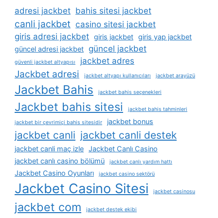
adresi jackbet
bahis sitesi jackbet
canli jackbet
casino sitesi jackbet
giris adresi jackbet
giris jackbet
giris yap jackbet
güncel jackbet
güncel adresi jackbet
jackbet adres
güvenli jackbet altyapısı
Jackbet adresi
jackbet altyapı kullanıcıları
jackbet arayüzü
Jackbet Bahis
jackbet bahis seçenekleri
Jackbet bahis sitesi
jackbet bahis tahminleri
jackbet bonus
jackbet bir çevrimiçi bahis sitesidir
jackbet canli
jackbet canli destek
jackbet canli maç izle
Jackbet Canlı Casino
jackbet canlı casino bölümü
jackbet canlı yardım hattı
Jackbet Casino Oyunları
jackbet casino sektörü
Jackbet Casino Sitesi
jackbet casinosu
jackbet com
jackbet destek ekibi