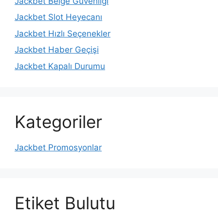
Jackbet Belge Güvenliği
Jackbet Slot Heyecanı
Jackbet Hızlı Seçenekler
Jackbet Haber Geçişi
Jackbet Kapalı Durumu
Kategoriler
Jackbet Promosyonlar
Etiket Bulutu