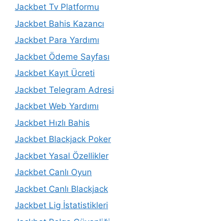
Jackbet Tv Platformu
Jackbet Bahis Kazancı
Jackbet Para Yardımı
Jackbet Ödeme Sayfası
Jackbet Kayıt Ücreti
Jackbet Telegram Adresi
Jackbet Web Yardımı
Jackbet Hızlı Bahis
Jackbet Blackjack Poker
Jackbet Yasal Özellikler
Jackbet Canlı Oyun
Jackbet Canlı Blackjack
Jackbet Lig İstatistikleri