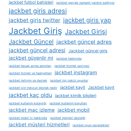
jackbet futbol bahisleri
jackbet gerçek zamanlı yardım sağlıyor
jackbet giris adresi
jackbet giris yap
jackbet giris twitter
Jackbet Giriş
Jackbet Girişi
Jackbet Güncel
jackbet güncel adres
jackbet güncel adresi
Jackbet güncel giriş
jackbet güvenlir mi
jackbet hakkında
jackbet hesap açma adımları
jackbet hizmet seviyesi
jackbet instagram
jackbet hizmet ve faaliyetleri
jackbet i̇letişim ve destek
jackbet i̇lgi çekici oyunlar
jackbet kayit
Jackbet kayıt
jackbet i̇çin mevcut destek nedir
jackbet kaç oldu
jackbet kimlik bilgileri
jackbet kullanım kolaylığı
jackbet kullanım koşulları
jackbet maç izleme
jackbet mobil
jackbet mobil tv hakkında
jackbet müşteri desteği
jackbet müşteri hizmetleri
jackbet oyun seçenekleri