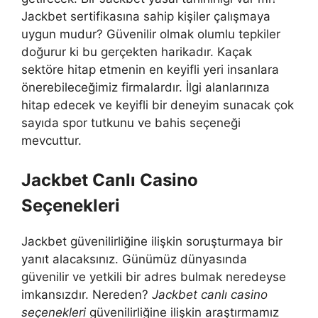
Jackbet sertifikasına sahip kişiler çalışmaya
uygun mudur? Güvenilir olmak olumlu tepkiler
doğurur ki bu gerçekten harikadır. Kaçak
sektöre hitap etmenin en keyifli yeri insanlara
önerebileceğimiz firmalardır. İlgi alanlarınıza
hitap edecek ve keyifli bir deneyim sunacak çok
sayıda spor tutkunu ve bahis seçeneği
mevcuttur.
Jackbet Canlı Casino
Seçenekleri
Jackbet güvenilirliğine ilişkin soruşturmaya bir
yanıt alacaksınız. Günümüz dünyasında
güvenilir ve yetkili bir adres bulmak neredeyse
imkansızdır. Nereden?
Jackbet canlı casino
seçenekleri
güvenilirliğine ilişkin araştırmamız