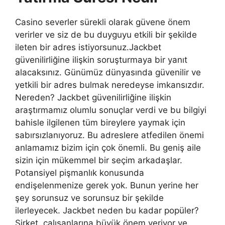
Casino severler sürekli olarak güvene önem
verirler ve siz de bu duyguyu etkili bir şekilde
ileten bir adres istiyorsunuz.Jackbet
güvenilirliğine ilişkin soruşturmaya bir yanıt
alacaksınız. Günümüz dünyasında güvenilir ve
yetkili bir adres bulmak neredeyse imkansızdır.
Nereden? Jackbet güvenilirliğine ilişkin
araştırmamız olumlu sonuçlar verdi ve bu bilgiyi
bahisle ilgilenen tüm bireylere yaymak için
sabırsızlanıyoruz. Bu adreslere atfedilen önemi
anlamamız bizim için çok önemli. Bu geniş aile
sizin için mükemmel bir seçim arkadaşlar.
Potansiyel pişmanlık konusunda
endişelenmenize gerek yok. Bunun yerine her
şey sorunsuz ve sorunsuz bir şekilde
ilerleyecek. Jackbet neden bu kadar popüler?
Şirket, çalışanlarına büyük önem veriyor ve