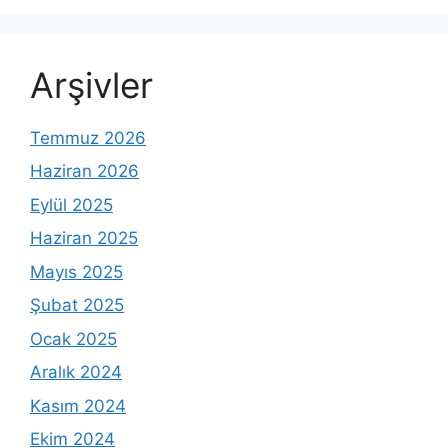
Arşivler
Temmuz 2026
Haziran 2026
Eylül 2025
Haziran 2025
Mayıs 2025
Şubat 2025
Ocak 2025
Aralık 2024
Kasım 2024
Ekim 2024