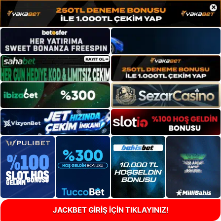
×
JACKBET GİRİŞ İÇİN TIKLAYINIZ!