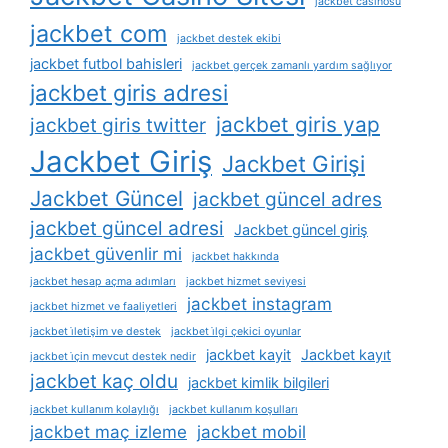
jackbet casinosu
jackbet com
jackbet destek ekibi
jackbet futbol bahisleri
jackbet gerçek zamanlı yardım sağlıyor
jackbet giris adresi
jackbet giris yap
jackbet giris twitter
Jackbet Giriş
Jackbet Girişi
Jackbet Güncel
jackbet güncel adres
jackbet güncel adresi
Jackbet güncel giriş
jackbet güvenlir mi
jackbet hakkında
jackbet hesap açma adımları
jackbet hizmet seviyesi
jackbet instagram
jackbet hizmet ve faaliyetleri
jackbet i̇letişim ve destek
jackbet i̇lgi çekici oyunlar
jackbet kayit
Jackbet kayıt
jackbet i̇çin mevcut destek nedir
jackbet kaç oldu
jackbet kimlik bilgileri
jackbet kullanım kolaylığı
jackbet kullanım koşulları
jackbet maç izleme
jackbet mobil