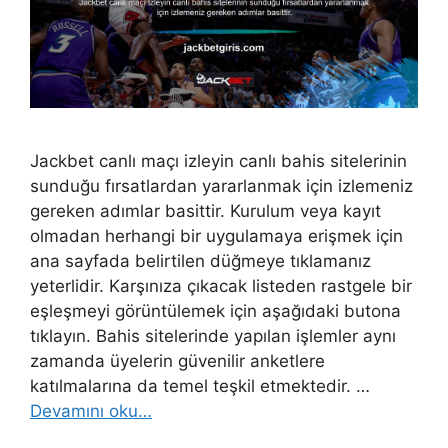
Jackbet canlı maçı izleyin canlı bahis sitelerinin
sunduğu fırsatlardan yararlanmak için izlemeniz
gereken adımlar basittir. Kurulum veya kayıt
olmadan herhangi bir uygulamaya erişmek için
ana sayfada belirtilen düğmeye tıklamanız
yeterlidir. Karşınıza çıkacak listeden rastgele bir
eşleşmeyi görüntülemek için aşağıdaki butona
tıklayın. Bahis sitelerinde yapılan işlemler aynı
zamanda üyelerin güvenilir anketlere
katılmalarına da temel teşkil etmektedir. …
Devamını oku…