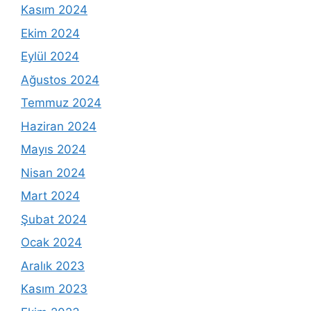
Kasım 2024
Ekim 2024
Eylül 2024
Ağustos 2024
Temmuz 2024
Haziran 2024
Mayıs 2024
Nisan 2024
Mart 2024
Şubat 2024
Ocak 2024
Aralık 2023
Kasım 2023