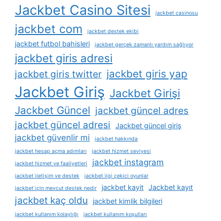
Jackbet Casino Sitesi
jackbet casinosu
jackbet com
jackbet destek ekibi
jackbet futbol bahisleri
jackbet gerçek zamanlı yardım sağlıyor
jackbet giris adresi
jackbet giris yap
jackbet giris twitter
Jackbet Giriş
Jackbet Girişi
Jackbet Güncel
jackbet güncel adres
jackbet güncel adresi
Jackbet güncel giriş
jackbet güvenlir mi
jackbet hakkında
jackbet hesap açma adımları
jackbet hizmet seviyesi
jackbet instagram
jackbet hizmet ve faaliyetleri
jackbet i̇letişim ve destek
jackbet i̇lgi çekici oyunlar
jackbet kayit
Jackbet kayıt
jackbet i̇çin mevcut destek nedir
jackbet kaç oldu
jackbet kimlik bilgileri
jackbet kullanım kolaylığı
jackbet kullanım koşulları