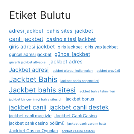
Etiket Bulutu
adresi jackbet
bahis sitesi jackbet
canli jackbet
casino sitesi jackbet
giris adresi jackbet
giris jackbet
giris yap jackbet
güncel jackbet
güncel adresi jackbet
jackbet adres
güvenli jackbet altyapısı
Jackbet adresi
jackbet altyapı kullanıcıları
jackbet arayüzü
Jackbet Bahis
jackbet bahis seçenekleri
Jackbet bahis sitesi
jackbet bahis tahminleri
jackbet bonus
jackbet bir çevrimiçi bahis sitesidir
jackbet canli
jackbet canli destek
jackbet canli maç izle
Jackbet Canlı Casino
jackbet canlı casino bölümü
jackbet canlı yardım hattı
Jackbet Casino Oyunları
jackbet casino sektörü