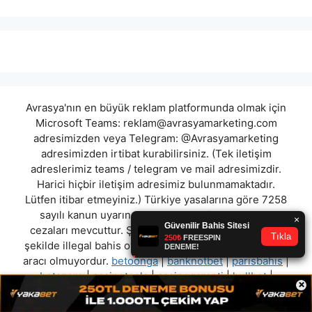
Avrasya'nın en büyük reklam platformunda olmak için
Microsoft Teams:
reklam@avrasyamarketing.com
adresimizden veya Telegram: @Avrasyamarketing
adresimizden irtibat kurabilirsiniz. (Tek iletişim
adreslerimiz teams / telegram ve mail adresimizdir.
Harici hiçbir iletişim adresimiz bulunmamaktadır.
Lütfen itibar etmeyiniz.) Türkiye yasalarına göre 7258
sayılı kanun uyarınca yasa dışı bahis oynamanın
cezaları mevcuttur. Şu an bulunduğunuz site hiç bir
şekilde illegal bahis oyunları oynatmıyor ve oynamaya
aracı olmuyordur.
betoonga
|
banknotbet
|
parisbahis
|
betszero
|
casinotesla
|
casinogaranti
|
hullbet
|
×
renderbet