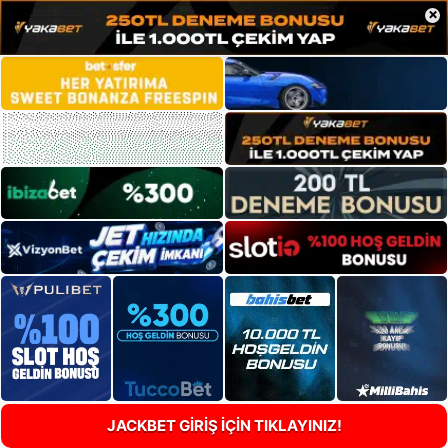
×
JACKBET GİRİŞ İÇİN TIKLAYINIZ!