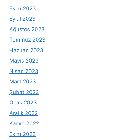
Ekim 2023
Eylül 2023
Ağustos 2023
Temmuz 2023
Haziran 2023
Mayıs 2023
Nisan 2023
Mart 2023
Şubat 2023
Ocak 2023
Aralık 2022
Kasım 2022
Ekim 2022