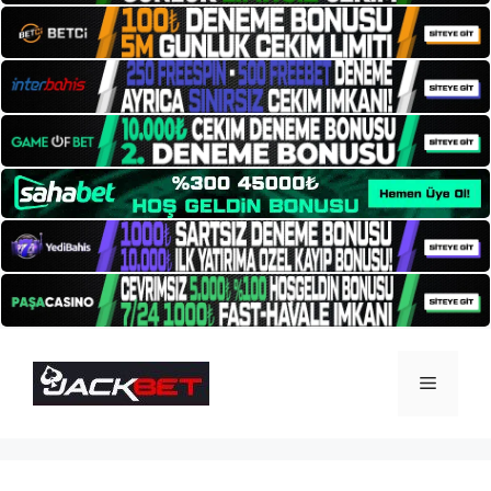
İçeriğe
atla
Menü