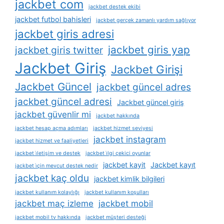
jackbet com
jackbet destek ekibi
jackbet futbol bahisleri
jackbet gerçek zamanlı yardım sağlıyor
jackbet giris adresi
jackbet giris yap
jackbet giris twitter
Jackbet Giriş
Jackbet Girişi
Jackbet Güncel
jackbet güncel adres
jackbet güncel adresi
Jackbet güncel giriş
jackbet güvenlir mi
jackbet hakkında
jackbet hesap açma adımları
jackbet hizmet seviyesi
jackbet instagram
jackbet hizmet ve faaliyetleri
jackbet i̇letişim ve destek
jackbet i̇lgi çekici oyunlar
jackbet kayit
Jackbet kayıt
jackbet i̇çin mevcut destek nedir
jackbet kaç oldu
jackbet kimlik bilgileri
jackbet kullanım kolaylığı
jackbet kullanım koşulları
jackbet maç izleme
jackbet mobil
jackbet mobil tv hakkında
jackbet müşteri desteği