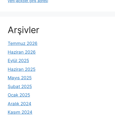
yeni jackbet giriş adresi
Arşivler
Temmuz 2026
Haziran 2026
Eylül 2025
Haziran 2025
Mayıs 2025
Şubat 2025
Ocak 2025
Aralık 2024
Kasım 2024