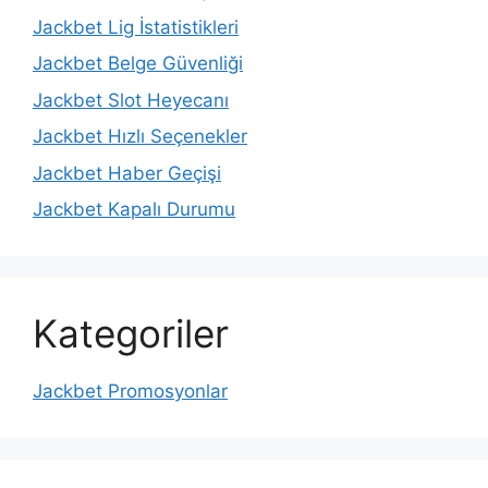
Jackbet Lig İstatistikleri
Jackbet Belge Güvenliği
Jackbet Slot Heyecanı
Jackbet Hızlı Seçenekler
Jackbet Haber Geçişi
Jackbet Kapalı Durumu
Kategoriler
Jackbet Promosyonlar