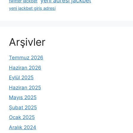
yeni adresi jackbet
twitter jackbet
yeni jackbet giriş adresi
Arşivler
Temmuz 2026
Haziran 2026
Eylül 2025
Haziran 2025
Mayıs 2025
Şubat 2025
Ocak 2025
Aralık 2024