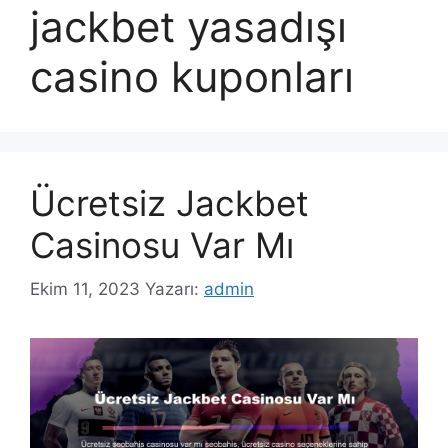
jackbet yasadışı
casino kuponları
Ücretsiz Jackbet
Casinosu Var Mı
Ekim 11, 2023
Yazarı:
admin