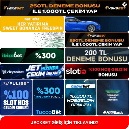
×
JACKBET GİRİŞ İÇİN TIKLAYINIZ!