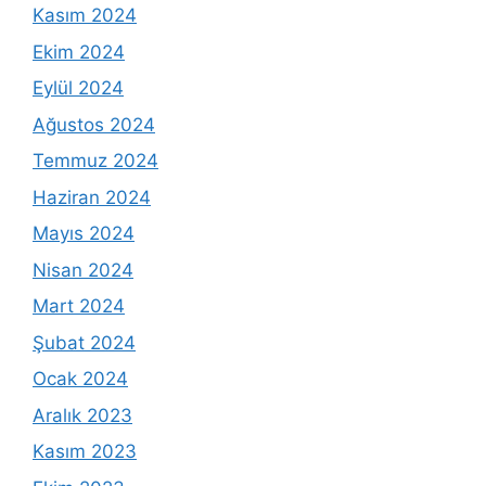
Kasım 2024
Ekim 2024
Eylül 2024
Ağustos 2024
Temmuz 2024
Haziran 2024
Mayıs 2024
Nisan 2024
Mart 2024
Şubat 2024
Ocak 2024
Aralık 2023
Kasım 2023