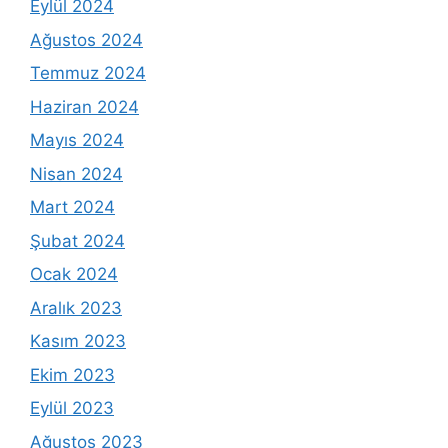
Eylül 2024
Ağustos 2024
Temmuz 2024
Haziran 2024
Mayıs 2024
Nisan 2024
Mart 2024
Şubat 2024
Ocak 2024
Aralık 2023
Kasım 2023
Ekim 2023
Eylül 2023
Ağustos 2023