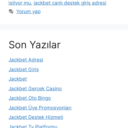
i̇stiyor mu
,
jackbet canlı destek giriş adresi
Yorum yap
Son Yazılar
Jackbet Adresi
Jackbet Giriş
Jackbet
Jackbet Gerçek Casino
Jackbet Oto Bingo
Jackbet Üye Promosyonları
Jackbet Destek Hizmeti
Jackbet Tv Platformu