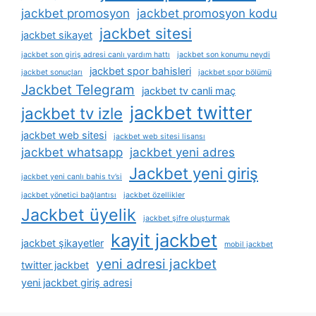
jackbet promosyon
jackbet promosyon kodu
jackbet sitesi
jackbet sikayet
jackbet son giriş adresi canlı yardım hattı
jackbet son konumu neydi
jackbet spor bahisleri
jackbet sonuçları
jackbet spor bölümü
Jackbet Telegram
jackbet tv canli maç
jackbet twitter
jackbet tv izle
jackbet web sitesi
jackbet web sitesi lisansı
jackbet whatsapp
jackbet yeni adres
Jackbet yeni giriş
jackbet yeni canlı bahis tv’si
jackbet yönetici bağlantısı
jackbet özellikler
Jackbet üyelik
jackbet şifre oluşturmak
kayit jackbet
jackbet şikayetler
mobil jackbet
yeni adresi jackbet
twitter jackbet
yeni jackbet giriş adresi