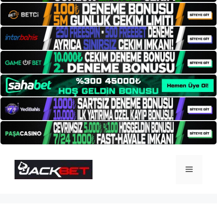
İçeriğe
atla
Menü