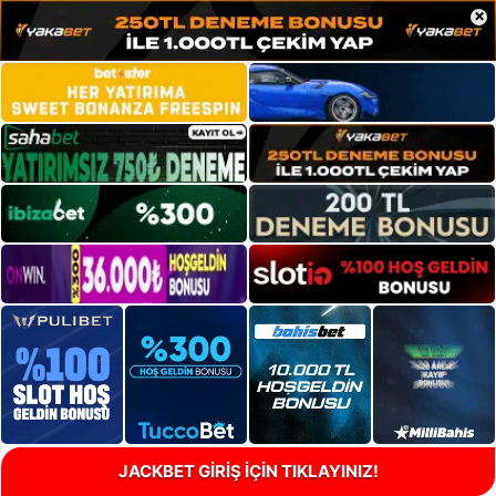
×
JACKBET GİRİŞ İÇİN TIKLAYINIZ!