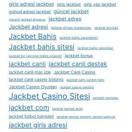
giris adresi jackbet
giris jackbet
giris yap jackbet
güncel jackbet
güncel adresi jackbet
jackbet adres
güvenli jackbet altyapısı
Jackbet adresi
jackbet altyapı kullanıcıları
jackbet arayüzü
Jackbet Bahis
jackbet bahis seçenekleri
Jackbet bahis sitesi
jackbet bahis tahminleri
jackbet bonus
jackbet bir çevrimiçi bahis sitesidir
jackbet canli
jackbet canli destek
jackbet canli maç izle
Jackbet Canlı Casino
jackbet canlı casino bölümü
jackbet canlı yardım hattı
Jackbet Casino Oyunları
jackbet casino sektörü
Jackbet Casino Sitesi
jackbet casinosu
jackbet com
jackbet destek ekibi
jackbet futbol bahisleri
jackbet gerçek zamanlı yardım sağlıyor
jackbet giris adresi