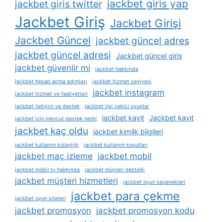
jackbet giris yap
jackbet giris twitter
Jackbet Giriş
Jackbet Girişi
Jackbet Güncel
jackbet güncel adres
jackbet güncel adresi
Jackbet güncel giriş
jackbet güvenlir mi
jackbet hakkında
jackbet hesap açma adımları
jackbet hizmet seviyesi
jackbet instagram
jackbet hizmet ve faaliyetleri
jackbet i̇letişim ve destek
jackbet i̇lgi çekici oyunlar
jackbet kayit
Jackbet kayıt
jackbet i̇çin mevcut destek nedir
jackbet kaç oldu
jackbet kimlik bilgileri
jackbet kullanım kolaylığı
jackbet kullanım koşulları
jackbet maç izleme
jackbet mobil
jackbet mobil tv hakkında
jackbet müşteri desteği
jackbet müşteri hizmetleri
jackbet oyun seçenekleri
jackbet para çekme
jackbet oyun siteleri
jackbet promosyon
jackbet promosyon kodu