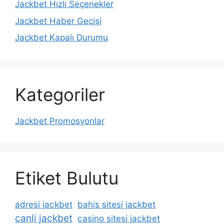
Jackbet Hızlı Seçenekler
Jackbet Haber Geçişi
Jackbet Kapalı Durumu
Kategoriler
Jackbet Promosyonlar
Etiket Bulutu
adresi jackbet
bahis sitesi jackbet
canli jackbet
casino sitesi jackbet