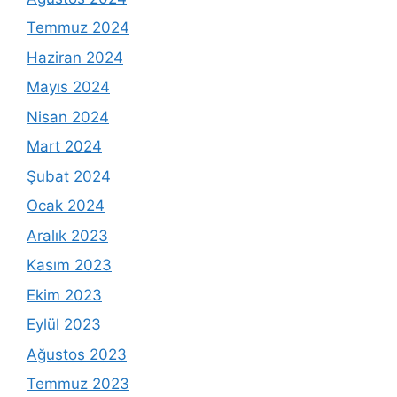
Temmuz 2024
Haziran 2024
Mayıs 2024
Nisan 2024
Mart 2024
Şubat 2024
Ocak 2024
Aralık 2023
Kasım 2023
Ekim 2023
Eylül 2023
Ağustos 2023
Temmuz 2023