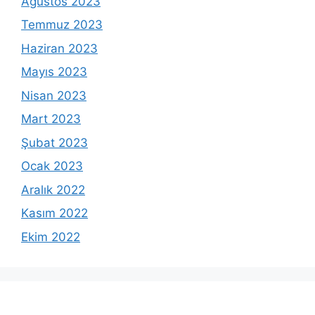
Ağustos 2023
Temmuz 2023
Haziran 2023
Mayıs 2023
Nisan 2023
Mart 2023
Şubat 2023
Ocak 2023
Aralık 2022
Kasım 2022
Ekim 2022