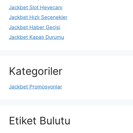
Jackbet Slot Heyecanı
Jackbet Hızlı Seçenekler
Jackbet Haber Geçişi
Jackbet Kapalı Durumu
Kategoriler
Jackbet Promosyonlar
Etiket Bulutu