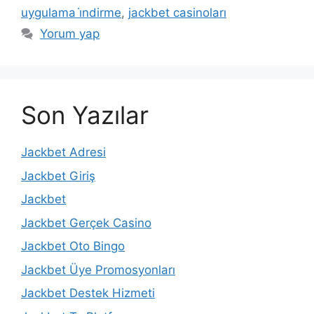
uygulama i̇ndirme
,
jackbet casinoları
Yorum yap
Son Yazılar
Jackbet Adresi
Jackbet Giriş
Jackbet
Jackbet Gerçek Casino
Jackbet Oto Bingo
Jackbet Üye Promosyonları
Jackbet Destek Hizmeti