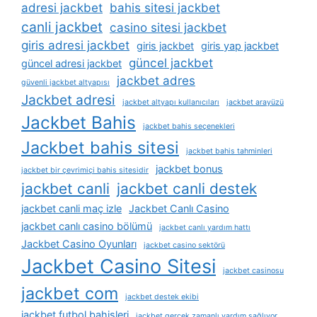
adresi jackbet
bahis sitesi jackbet
canli jackbet
casino sitesi jackbet
giris adresi jackbet
giris jackbet
giris yap jackbet
güncel jackbet
güncel adresi jackbet
jackbet adres
güvenli jackbet altyapısı
Jackbet adresi
jackbet altyapı kullanıcıları
jackbet arayüzü
Jackbet Bahis
jackbet bahis seçenekleri
Jackbet bahis sitesi
jackbet bahis tahminleri
jackbet bonus
jackbet bir çevrimiçi bahis sitesidir
jackbet canli
jackbet canli destek
jackbet canli maç izle
Jackbet Canlı Casino
jackbet canlı casino bölümü
jackbet canlı yardım hattı
Jackbet Casino Oyunları
jackbet casino sektörü
Jackbet Casino Sitesi
jackbet casinosu
jackbet com
jackbet destek ekibi
jackbet futbol bahisleri
jackbet gerçek zamanlı yardım sağlıyor