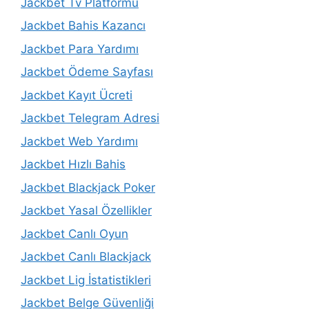
Jackbet Tv Platformu
Jackbet Bahis Kazancı
Jackbet Para Yardımı
Jackbet Ödeme Sayfası
Jackbet Kayıt Ücreti
Jackbet Telegram Adresi
Jackbet Web Yardımı
Jackbet Hızlı Bahis
Jackbet Blackjack Poker
Jackbet Yasal Özellikler
Jackbet Canlı Oyun
Jackbet Canlı Blackjack
Jackbet Lig İstatistikleri
Jackbet Belge Güvenliği