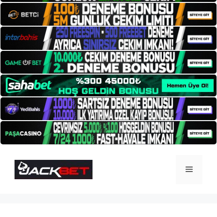
İçeriğe
atla
Menü