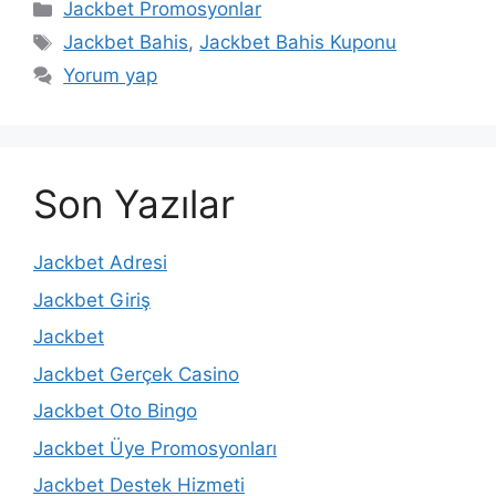
Kategoriler
Jackbet Promosyonlar
Etiketler
Jackbet Bahis
,
Jackbet Bahis Kuponu
Yorum yap
Son Yazılar
Jackbet Adresi
Jackbet Giriş
Jackbet
Jackbet Gerçek Casino
Jackbet Oto Bingo
Jackbet Üye Promosyonları
Jackbet Destek Hizmeti