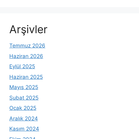
Arşivler
Temmuz 2026
Haziran 2026
Eylül 2025
Haziran 2025
Mayıs 2025
Şubat 2025
Ocak 2025
Aralık 2024
Kasım 2024