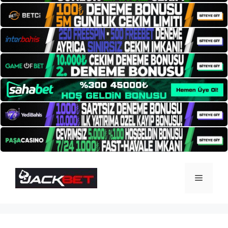
İçeriğe
atla
Menü