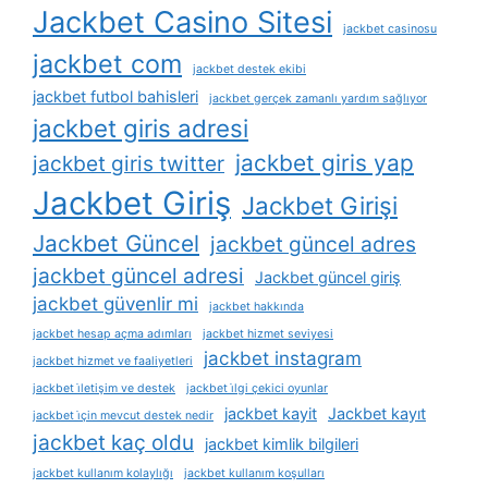
Jackbet Casino Sitesi
jackbet casinosu
jackbet com
jackbet destek ekibi
jackbet futbol bahisleri
jackbet gerçek zamanlı yardım sağlıyor
jackbet giris adresi
jackbet giris yap
jackbet giris twitter
Jackbet Giriş
Jackbet Girişi
Jackbet Güncel
jackbet güncel adres
jackbet güncel adresi
Jackbet güncel giriş
jackbet güvenlir mi
jackbet hakkında
jackbet hesap açma adımları
jackbet hizmet seviyesi
jackbet instagram
jackbet hizmet ve faaliyetleri
jackbet i̇letişim ve destek
jackbet i̇lgi çekici oyunlar
jackbet kayit
Jackbet kayıt
jackbet i̇çin mevcut destek nedir
jackbet kaç oldu
jackbet kimlik bilgileri
jackbet kullanım kolaylığı
jackbet kullanım koşulları