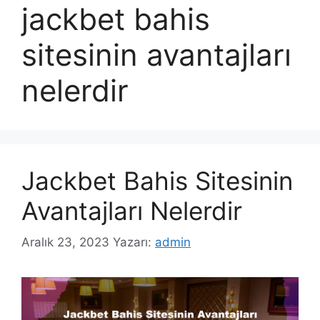
jackbet bahis
sitesinin avantajları
nelerdir
Jackbet Bahis Sitesinin
Avantajları Nelerdir
Aralık 23, 2023
Yazarı:
admin