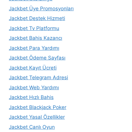
Jackbet Üye Promosyonları
Jackbet Destek Hizmeti
Jackbet Tv Platformu
Jackbet Bahis Kazancı
Jackbet Para Yardımı
Jackbet Ödeme Sayfası
Jackbet Kayıt Ücreti
Jackbet Telegram Adresi
Jackbet Web Yardımı
Jackbet Hızlı Bahis
Jackbet Blackjack Poker
Jackbet Yasal Özellikler
Jackbet Canlı Oyun