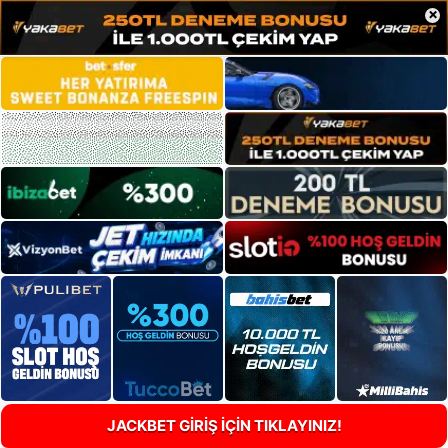
×
JACKBET GİRİŞ İÇİN TIKLAYINIZ!