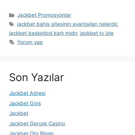
Kategoriler
Jackbet Promosyonlar
Etiketler
jackbet bahis sitesinin avantajları nelerdir
,
jackbet basketbol karlı mıdır
,
jackbet tv izle
Yorum yap
Son Yazılar
Jackbet Adresi
Jackbet Giriş
Jackbet
Jackbet Gerçek Casino
Jackbet Oto Bingo