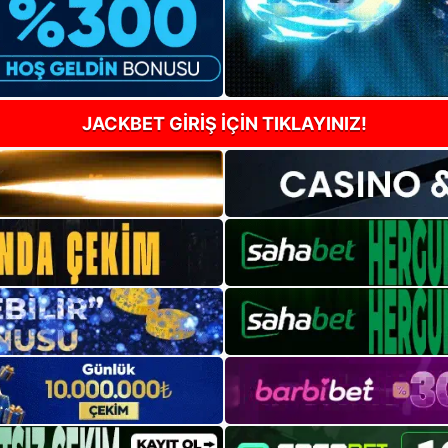
JACKBET GİRİŞ İÇİN TIKLAYINIZ!