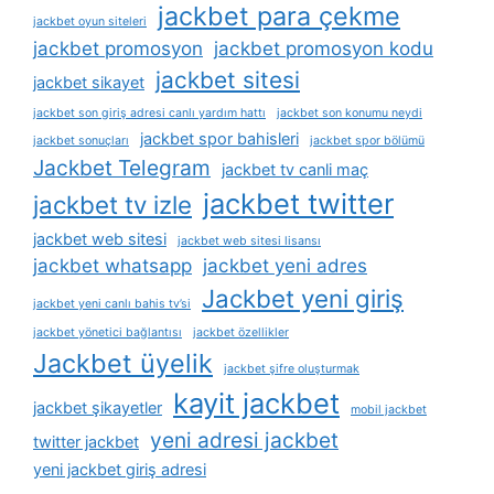
jackbet para çekme
jackbet oyun siteleri
jackbet promosyon
jackbet promosyon kodu
jackbet sitesi
jackbet sikayet
jackbet son giriş adresi canlı yardım hattı
jackbet son konumu neydi
jackbet spor bahisleri
jackbet sonuçları
jackbet spor bölümü
Jackbet Telegram
jackbet tv canli maç
jackbet twitter
jackbet tv izle
jackbet web sitesi
jackbet web sitesi lisansı
jackbet whatsapp
jackbet yeni adres
Jackbet yeni giriş
jackbet yeni canlı bahis tv’si
jackbet yönetici bağlantısı
jackbet özellikler
Jackbet üyelik
jackbet şifre oluşturmak
kayit jackbet
jackbet şikayetler
mobil jackbet
yeni adresi jackbet
twitter jackbet
yeni jackbet giriş adresi