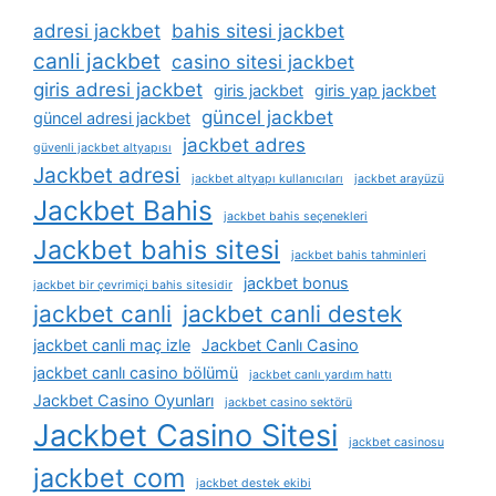
adresi jackbet
bahis sitesi jackbet
canli jackbet
casino sitesi jackbet
giris adresi jackbet
giris jackbet
giris yap jackbet
güncel jackbet
güncel adresi jackbet
jackbet adres
güvenli jackbet altyapısı
Jackbet adresi
jackbet altyapı kullanıcıları
jackbet arayüzü
Jackbet Bahis
jackbet bahis seçenekleri
Jackbet bahis sitesi
jackbet bahis tahminleri
jackbet bonus
jackbet bir çevrimiçi bahis sitesidir
jackbet canli
jackbet canli destek
jackbet canli maç izle
Jackbet Canlı Casino
jackbet canlı casino bölümü
jackbet canlı yardım hattı
Jackbet Casino Oyunları
jackbet casino sektörü
Jackbet Casino Sitesi
jackbet casinosu
jackbet com
jackbet destek ekibi