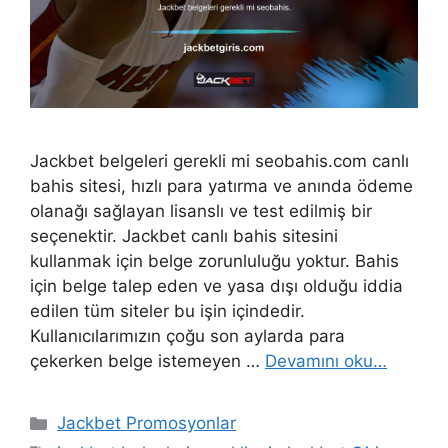
Jackbet belgeleri gerekli mi seobahis.com canlı
bahis sitesi, hızlı para yatırma ve anında ödeme
olanağı sağlayan lisanslı ve test edilmiş bir
seçenektir. Jackbet canlı bahis sitesini
kullanmak için belge zorunluluğu yoktur. Bahis
için belge talep eden ve yasa dışı olduğu iddia
edilen tüm siteler bu işin içindedir.
Kullanıcılarımızın çoğu son aylarda para
çekerken belge istemeyen …
Devamını oku…
Kategoriler
Jackbet Promosyonlar