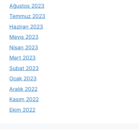
Ağustos 2023
Temmuz 2023
Haziran 2023
Mayıs 2023
Nisan 2023
Mart 2023
Şubat 2023
Ocak 2023
Aralık 2022
Kasım 2022
Ekim 2022