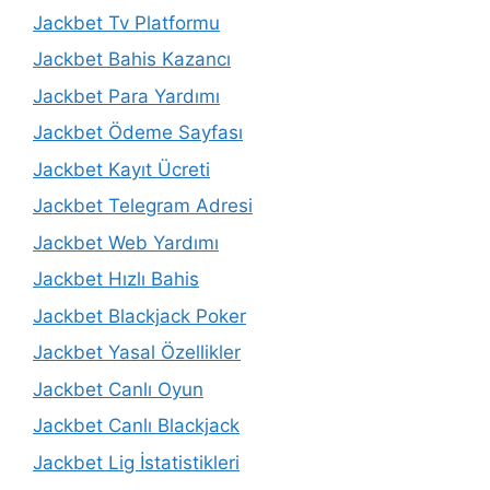
Jackbet Tv Platformu
Jackbet Bahis Kazancı
Jackbet Para Yardımı
Jackbet Ödeme Sayfası
Jackbet Kayıt Ücreti
Jackbet Telegram Adresi
Jackbet Web Yardımı
Jackbet Hızlı Bahis
Jackbet Blackjack Poker
Jackbet Yasal Özellikler
Jackbet Canlı Oyun
Jackbet Canlı Blackjack
Jackbet Lig İstatistikleri